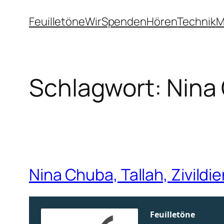
Zum
Feuilletöne
Wir
Spenden
Hören
Technik
M
Inhalt
springen
Schlagwort:
Nina
Nina Chuba, Tallah, Zivild