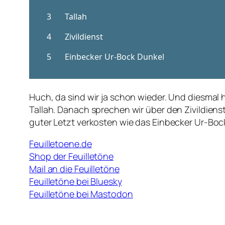
Huch, da sind wir ja schon wieder. Und diesmal 
Tallah. Danach sprechen wir über den Zivildien
guter Letzt verkosten wie das Einbecker Ur-Boc
Feuilletoene.de
Shop der Feuilletöne
Mail an die Feuilletöne
Feuilletöne bei Bluesky
Feuilletöne bei Mastodon