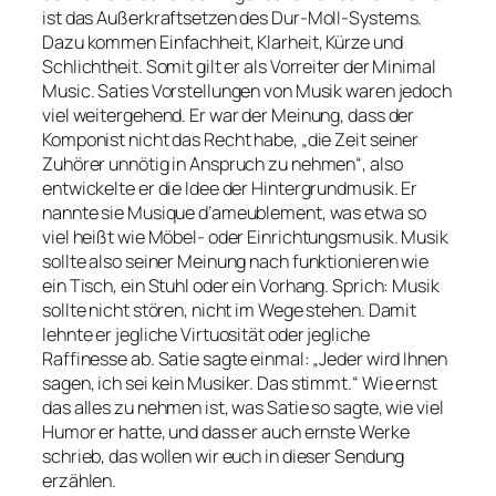
ist das Außerkraftsetzen des Dur-Moll-Systems.
Dazu kommen Einfachheit, Klarheit, Kürze und
Schlichtheit. Somit gilt er als Vorreiter der Minimal
Music. Saties Vorstellungen von Musik waren jedoch
viel weitergehend. Er war der Meinung, dass der
Komponist nicht das Recht habe, „die Zeit seiner
Zuhörer unnötig in Anspruch zu nehmen“, also
entwickelte er die Idee der Hintergrundmusik. Er
nannte sie Musique d’ameublement, was etwa so
viel heißt wie Möbel- oder Einrichtungsmusik. Musik
sollte also seiner Meinung nach funktionieren wie
ein Tisch, ein Stuhl oder ein Vorhang. Sprich: Musik
sollte nicht stören, nicht im Wege stehen. Damit
lehnte er jegliche Virtuosität oder jegliche
Raffinesse ab. Satie sagte einmal: „Jeder wird Ihnen
sagen, ich sei kein Musiker. Das stimmt.“ Wie ernst
das alles zu nehmen ist, was Satie so sagte, wie viel
Humor er hatte, und dass er auch ernste Werke
schrieb, das wollen wir euch in dieser Sendung
erzählen.