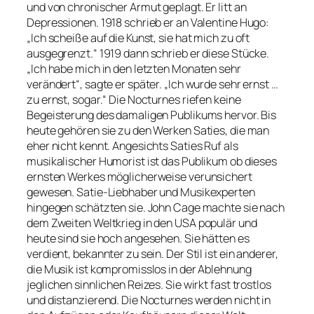
und von chronischer Armut geplagt. Er litt an
Depressionen. 1918 schrieb er an Valentine Hugo:
„Ich scheiße auf die Kunst, sie hat mich zu oft
ausgegrenzt.“ 1919 dann schrieb er diese Stücke.
„Ich habe mich in den letzten Monaten sehr
verändert“, sagte er später. „Ich wurde sehr ernst …
zu ernst, sogar.“ Die Nocturnes riefen keine
Begeisterung des damaligen Publikums hervor. Bis
heute gehören sie zu den Werken Saties, die man
eher nicht kennt. Angesichts Saties Ruf als
musikalischer Humorist ist das Publikum ob dieses
ernsten Werkes möglicherweise verunsichert
gewesen. Satie-Liebhaber und Musikexperten
hingegen schätzten sie. John Cage machte sie nach
dem Zweiten Weltkrieg in den USA populär und
heute sind sie hoch angesehen. Sie hätten es
verdient, bekannter zu sein. Der Stil ist ein anderer,
die Musik ist kompromisslos in der Ablehnung
jeglichen sinnlichen Reizes. Sie wirkt fast trostlos
und distanzierend. Die Nocturnes werden nicht in