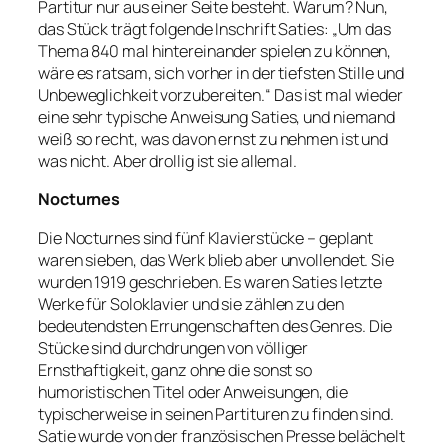
Partitur nur aus einer Seite besteht. Warum? Nun,
das Stück trägt folgende Inschrift Saties: „Um das
Thema 840 mal hintereinander spielen zu können,
wäre es ratsam, sich vorher in der tiefsten Stille und
Unbeweglichkeit vorzubereiten.“ Das ist mal wieder
eine sehr typische Anweisung Saties, und niemand
weiß so recht, was davon ernst zu nehmen ist und
was nicht. Aber drollig ist sie allemal.
Nocturnes
Die Nocturnes sind fünf Klavierstücke – geplant
waren sieben, das Werk blieb aber unvollendet. Sie
wurden 1919 geschrieben. Es waren Saties letzte
Werke für Soloklavier und sie zählen zu den
bedeutendsten Errungenschaften des Genres. Die
Stücke sind durchdrungen von völliger
Ernsthaftigkeit, ganz ohne die sonst so
humoristischen Titel oder Anweisungen, die
typischerweise in seinen Partituren zu finden sind.
Satie wurde von der französischen Presse belächelt