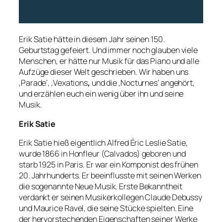
Erik Satie hätte in diesem Jahr seinen 150.
Geburtstag gefeiert. Und immer noch glauben viele
Menschen, er hätte nur Musik für das Piano und alle
Aufzüge dieser Welt geschrieben. Wir haben uns
‚Parade‘, ‚Vexations
‚
und die ‚Nocturnes‘ angehört,
und erzählen euch ein wenig über ihn und seine
Musik.
Erik Satie
Erik Satie hieß eigentlich Alfred Éric Leslie Satie,
wurde 1866 in Honfleur (Calvados) geboren und
starb 1925 in Paris. Er war ein Komponist des frühen
20. Jahrhunderts. Er beeinflusste mit seinen Werken
die sogenannte Neue Musik. Erste Bekanntheit
verdankt er seinen Musikerkollegen Claude Debussy
und Maurice Ravel, die seine Stücke spielten. Eine
der hervorstechenden Eigenschaften seiner Werke