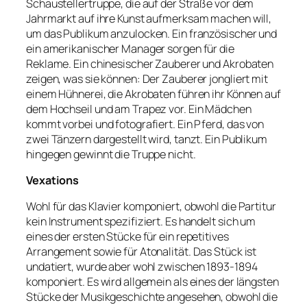
Schaustellertruppe, die auf der Straße vor dem
Jahrmarkt auf ihre Kunst aufmerksam machen will,
um das Publikum anzulocken. Ein französischer und
ein amerikanischer Manager sorgen für die
Reklame. Ein chinesischer Zauberer und Akrobaten
zeigen, was sie können: Der Zauberer jongliert mit
einem Hühnerei, die Akrobaten führen ihr Können auf
dem Hochseil und am Trapez vor. Ein Mädchen
kommt vorbei und fotografiert. Ein Pferd, das von
zwei Tänzern dargestellt wird, tanzt. Ein Publikum
hingegen gewinnt die Truppe nicht.
Vexations
Wohl für das Klavier komponiert, obwohl die Partitur
kein Instrument spezifiziert. Es handelt sich um
eines der ersten Stücke für ein repetitives
Arrangement sowie für Atonalität. Das Stück ist
undatiert, wurde aber wohl zwischen 1893-1894
komponiert. Es wird allgemein als eines der längsten
Stücke der Musikgeschichte angesehen, obwohl die