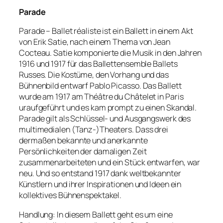
Parade
Parade – Ballet réaliste ist ein Ballett in einem Akt
von Erik Satie, nach einem Thema von Jean
Cocteau. Satie komponierte die Musik in den Jahren
1916 und 1917 für das Ballettensemble Ballets
Russes. Die Kostüme, den Vorhang und das
Bühnenbild entwarf Pablo Picasso. Das Ballett
wurde am 1917 am Théâtre du Châtelet in Paris
uraufgeführt und es kam prompt zu einen Skandal.
Parade gilt als Schlüssel- und Ausgangswerk des
multimedialen (Tanz-)Theaters. Dass drei
dermaßen bekannte und anerkannte
Persönlichkeiten der damaligen Zeit
zusammenarbeiteten und ein Stück entwarfen, war
neu. Und so entstand 1917 dank weltbekannter
Künstlern und ihrer Inspirationen und Ideen ein
kollektives Bühnenspektakel.
Handlung: In diesem Ballett geht es um eine