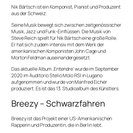
Nik Bärtsch ist ein Komponist, Pianist und Produzent
aus der Schweiz.
Seine Musik bewegt sich zwischen zeitgenössischer
Musik, Jazz und Funk-Einflüssen. Die Musik von
Steve Reich spielt für Nik Bärtsch eine große Rolle.
Er hat sich zudem intensiv mit dem Werk der
amerikanischen Komponisten John Cage und
Morton Feldman auseinandergesetzt.
Das aktuelle Album ‚Entendre‘ wurde im September
2020 im Auditorio Stelio Molo RSI in Lugano
aufgenommen und wurde von Manfred Eicher
produziert. Es ist das 13. Studioalbum des Künstlers.
Breezy – Schwarzfahren
Breezy ist das Projekt einer US-Amerikanischen
Rapperin und Produzentin, die in Berlin lebt.