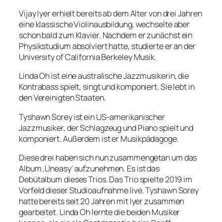
Vijay Iyer erhielt bereits ab dem Alter von drei Jahren
eine klassische Violinausbildung, wechselte aber
schon bald zum Klavier. Nachdem er zunächst ein
Physikstudium absolviert hatte, studierte er an der
University of California Berkeley Musik.
Linda Oh ist eine australische Jazzmusikerin, die
Kontrabass spielt, singt und komponiert. Sie lebt in
den Vereinigten Staaten.
Tyshawn Sorey ist ein US-amerikanischer
Jazzmusiker, der Schlagzeug und Piano spielt und
komponiert. Außerdem ist er Musikpädagoge.
Diese drei haben sich nun zusammengetan um das
Album ‚Uneasy‘ aufzunehmen. Es ist das
Debütalbum dieses Trios. Das Trio spielte 2019 im
Vorfeld dieser Studioaufnahme live. Tyshawn Sorey
hatte bereits seit 20 Jahren mit Iyer zusammen
gearbeitet. Linda Oh lernte die beiden Musiker