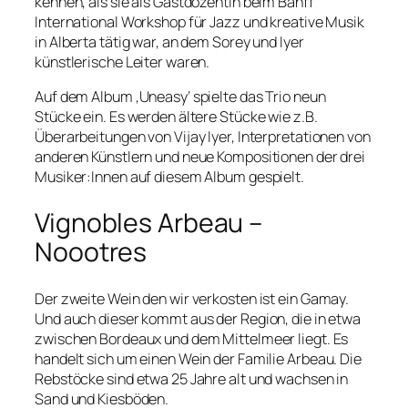
kennen, als sie als Gastdozentin beim Banff
International Workshop für Jazz und kreative Musik
in Alberta tätig war, an dem Sorey und Iyer
künstlerische Leiter waren.
Auf dem Album ‚Uneasy‘ spielte das Trio neun
Stücke ein. Es werden ältere Stücke wie z.B.
Überarbeitungen von Vijay Iyer, Interpretationen von
anderen Künstlern und neue Kompositionen der drei
Musiker:Innen auf diesem Album gespielt.
Vignobles Arbeau –
Noootres
Der zweite Wein den wir verkosten ist ein Gamay.
Und auch dieser kommt aus der Region, die in etwa
zwischen Bordeaux und dem Mittelmeer liegt. Es
handelt sich um einen Wein der Familie Arbeau. Die
Rebstöcke sind etwa 25 Jahre alt und wachsen in
Sand und Kiesböden.