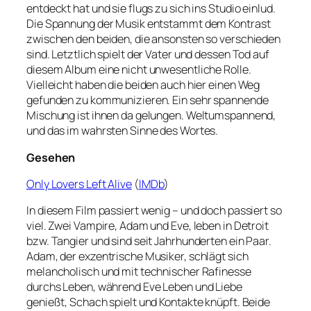
entdeckt hat und sie flugs zu sich ins Studio einlud.
Die Spannung der Musik entstammt dem Kontrast
zwischen den beiden, die ansonsten so verschieden
sind. Letztlich spielt der Vater und dessen Tod auf
diesem Album eine nicht unwesentliche Rolle.
Vielleicht haben die beiden auch hier einen Weg
gefunden zu kommunizieren. Ein sehr spannende
Mischung ist ihnen da gelungen. Weltumspannend,
und das im wahrsten Sinne des Wortes.
Gesehen
Only Lovers Left Alive
(
IMDb
)
In diesem Film passiert wenig – und doch passiert so
viel. Zwei Vampire, Adam und Eve, leben in Detroit
bzw. Tangier und sind seit Jahrhunderten ein Paar.
Adam, der exzentrische Musiker, schlägt sich
melancholisch und mit technischer Rafinesse
durchs Leben, während Eve Leben und Liebe
genießt, Schach spielt und Kontakte knüpft. Beide