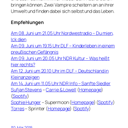
bringen können. Zwei Vampire scheitern an an ihrer
Umwelt und finden dabei sich selbst und das Leben.
Empfehlungen
Am 08. Juni um 21.05 Uhr Nordwestradio – Du mien,
Ick dien
Am 09. Juni um 19.15 Uhr DLF – Kinderleben in einem
preußischen Gefängnis
Am 09. Juni um 20.05 Uhr NDR Kultur – Was heißt
hier rechts?
Am 12. Juni um 20.10 Uhr im DLF – Deutschland in
Kleinanzeigen
Am 14. Juni um 11.05 Uhr NDR Info – Sanfte Siedler
Sufjan Stevens
–
Carrie & Lowell
(
Homepage
)
(
Spotify
)
Sophie Hunger
– Supermoon (
Homepage
) (
Spotify
)
Torres
– Sprinter (
Homepage
) (
Spotify
)
30. Mai 2015