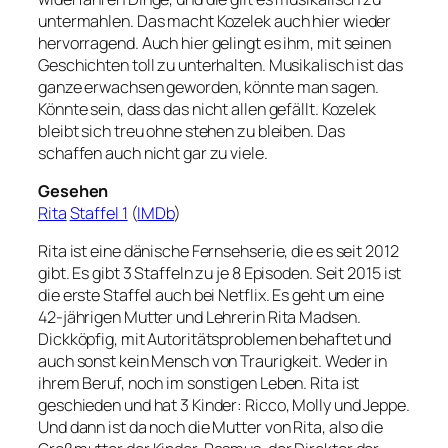
untermahlen. Das macht Kozelek auch hier wieder
hervorragend. Auch hier gelingt es ihm, mit seinen
Geschichten toll zu unterhalten. Musikalisch ist das
ganze erwachsen geworden, könnte man sagen.
Könnte sein, dass das nicht allen gefällt. Kozelek
bleibt sich treu ohne stehen zu bleiben. Das
schaffen auch nicht gar zu viele.
Gesehen
Rita
Staffel 1
(
IMDb
)
Rita ist eine dänische Fernsehserie, die es seit 2012
gibt. Es gibt 3 Staffeln zu je 8 Episoden. Seit 2015 ist
die erste Staffel auch bei Netflix. Es geht um eine
42-jährigen Mutter und Lehrerin Rita Madsen.
Dickköpfig, mit Autoritätsproblemen behaftet und
auch sonst kein Mensch von Traurigkeit. Weder in
ihrem Beruf, noch im sonstigen Leben. Rita ist
geschieden und hat 3 Kinder: Ricco, Molly und Jeppe.
Und dann ist da noch die Mutter von Rita, also die