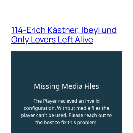
114-Erich Kästner, Ibeyi und
Only Lovers Left Alive