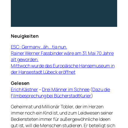
Neuigkeiten
ESC: Germany…äh….tja nun.
Rainer Werner Fassbinder wäre am 31. Mai 70 Jahre
alt geworden.
Mittwoch wurde das Europäische Hansemuseum in
der Hansestadt Lübeck eröffnet
Gelesen
Erich Kästner
–
Drei Männer im Schnee
(
Dazu die
Filmbesprechung bei BücherstadtKurier
)
Geheimrat und Millionär Tobler, der im Herzen
immer noch ein Kind ist, und zum Leidwesen seiner
Bediensteten immer für außergewöhnliche Ideen
gut ist, will die Menschen studieren. Er beteiligt sich