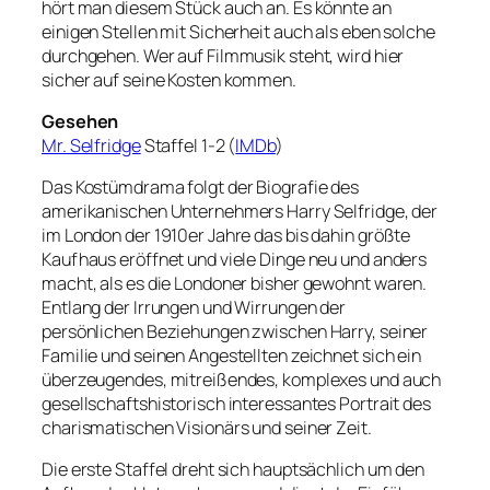
hört man diesem Stück auch an. Es könnte an
einigen Stellen mit Sicherheit auch als eben solche
durchgehen. Wer auf Filmmusik steht, wird hier
sicher auf seine Kosten kommen.
Gesehen
Mr. Selfridge
Staffel 1-2 (
IMDb
)
Das Kostümdrama folgt der Biografie des
amerikanischen Unternehmers Harry Selfridge, der
im London der 1910er Jahre das bis dahin größte
Kaufhaus eröffnet und viele Dinge neu und anders
macht, als es die Londoner bisher gewohnt waren.
Entlang der Irrungen und Wirrungen der
persönlichen Beziehungen zwischen Harry, seiner
Familie und seinen Angestellten zeichnet sich ein
überzeugendes, mitreißendes, komplexes und auch
gesellschaftshistorisch interessantes Portrait des
charismatischen Visionärs und seiner Zeit.
Die erste Staffel dreht sich hauptsächlich um den