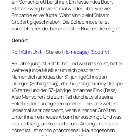
ein Schachbrett berühren. Ein fesselndes Buch.
Stefan Zweig beweist mal wieder, über wie viel
Empathie er verfügte. Wahnsinnig einfühlsam.
Großartig geschrieben. Die Schachnovelle ist
zurecht eines der bekanntesten Bücher, die es gibt.
Gehört
Rolf Kühn Unit
– Stereo (
Homepage
) (
Spotify
)
86 Jahre jung ist Rolf Kühn, und weil das so ist, hat er
weitere junge Musiker um sich gescharrt.
Namentlich sind das der 31-jährige Christian
Lillinger (Schlagzeug), der 34-jährige Ronny Graupe
(Gitarre) und der 53-jährige Johannes Fink (Bass).
Also Menschen, die zum Teil durchaus als seine
Enkelkinder durchgehen könnten. Die Jazzwelt ist
jedesmal sehr gespannt, wenn einer der Größten
unter ihnen ein neues Album herausbringt. Und was
hier an Klang, an Kreativität und Arrangements zu
hören ist, ist schon phänomenal. Mal abgesehen