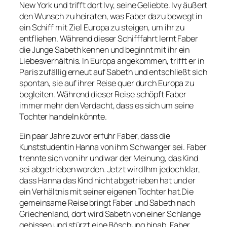
New York und trifft dort Ivy, seine Geliebte. Ivy äußert
den Wunsch zu heiraten, was Faber dazu bewegt in
ein Schiff mit Ziel Europa zu steigen, um ihr zu
entfliehen. Während dieser Schifffahrt lernt Faber
die Junge Sabeth kennen und beginnt mit ihr ein
Liebesverhältnis. In Europa angekommen, trifft er in
Paris zufällig erneut auf Sabeth und entschließt sich
spontan, sie auf ihrer Reise quer durch Europa zu
begleiten. Während dieser Reise schöpft Faber
immer mehr den Verdacht, dass es sich um seine
Tochter handeln könnte.
Ein paar Jahre zuvor erfuhr Faber, dass die
Kunststudentin Hanna von ihm Schwanger sei. Faber
trennte sich von ihr und war der Meinung, das Kind
sei abgetrieben worden. Jetzt wird Ihm jedoch klar,
dass Hanna das Kind nicht abgetrieben hat und er
ein Verhältnis mit seiner eigenen Tochter hat.Die
gemeinsame Reise bringt Faber und Sabeth nach
Griechenland, dort wird Sabeth von einer Schlange
gebissen und stürzt eine Böschung hinab. Faber