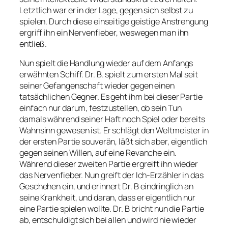
Letztlich war er in der Lage, gegen sich selbst zu
spielen. Durch diese einseitige geistige Anstrengung
ergriff ihn ein Nervenfieber, weswegen man ihn
entließ.
Nun spielt die Handlung wieder auf dem Anfangs
erwähnten Schiff. Dr. B. spielt zum ersten Mal seit
seiner Gefangenschaft wieder gegen einen
tatsächlichen Gegner. Es geht ihm bei dieser Partie
einfach nur darum, festzustellen, ob sein Tun
damals während seiner Haft noch Spiel oder bereits
Wahnsinn gewesen ist. Er schlägt den Weltmeister in
der ersten Partie souverän, läßt sich aber, eigentlich
gegen seinen Willen, auf eine Revanche ein.
Während dieser zweiten Partie ergreift ihn wieder
das Nervenfieber. Nun greift der Ich-Erzähler in das
Geschehen ein, und erinnert Dr. B eindringlich an
seine Krankheit, und daran, dass er eigentlich nur
eine Partie spielen wollte. Dr. B bricht nun die Partie
ab, entschuldigt sich bei allen und wird nie wieder