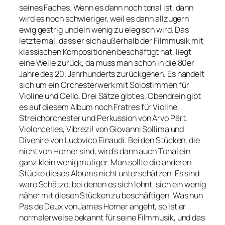
seines Faches. Wenn es dann noch tonal ist, dann
wird es noch schwieriger, weil es dann allzugern
ewig gestrig und ein wenig zu elegisch wird. Das
letzte mal, dass er sich außerhalb der Filmmusik mit
klassischen Kompositionen beschäftigt hat, liegt
eine Weile zurück, da muss man schon in die 80er
Jahre des 20. Jahrhunderts zurückgehen. Es handelt
sich um ein Orchesterwerk mit Solostimmen für
Violine und Cello. Drei Sätze gibt es. Obendrein gibt
es auf diesem Album noch Fratres für Violine,
Streichorchester und Perkussion von Arvo Pärt.
Violoncelles, Vibrezi! von Giovanni Sollima und
Divenire von Ludovico Einaudi. Bei den Stücken, die
nicht von Horner sind, wird’s dann auch Tonal ein
ganz klein wenig mutiger. Man sollte die anderen
Stücke dieses Albums nicht unterschätzen. Es sind
ware Schätze, bei denen es sich lohnt, sich ein wenig
näher mit diesen Stücken zu beschäftigen. Was nun
Pas de Deux von James Horner angeht, so ist er
normalerweise bekannt für seine Filmmusik, und das