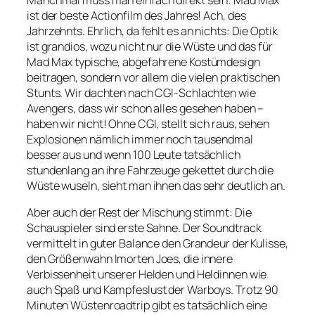
ist der beste Actionfilm des Jahres! Ach, des
Jahrzehnts. Ehrlich, da fehlt es an nichts: Die Optik
ist grandios, wozu nicht nur die Wüste und das für
Mad Max typische, abgefahrene Kostümdesign
beitragen, sondern vor allem die vielen praktischen
Stunts. Wir dachten nach CGI-Schlachten wie
Avengers, dass wir schon alles gesehen haben –
haben wir nicht! Ohne CGI, stellt sich raus, sehen
Explosionen nämlich immer noch tausendmal
besser aus und wenn 100 Leute tatsächlich
stundenlang an ihre Fahrzeuge gekettet durch die
Wüste wuseln, sieht man ihnen das sehr deutlich an.
Aber auch der Rest der Mischung stimmt: Die
Schauspieler sind erste Sahne. Der Soundtrack
vermittelt in guter Balance den Grandeur der Kulisse,
den Größenwahn Imorten Joes, die innere
Verbissenheit unserer Helden und Heldinnen wie
auch Spaß und Kampfeslust der Warboys. Trotz 90
Minuten Wüstenroadtrip gibt es tatsächlich eine