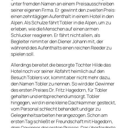
unter fremden Namen an einem Preisausschreiben
seiner eigenen Firma. Er gewinnt den zweiten Preis:
einen zehntägigen Aufenthalt in einem Hotel in den
Alpen. Als Schulze fährt Tobler in die Alpen, um zu
erleben, wie die Menschen auf einen armen
Schlucker reagieren. Er fährt nicht allein, als
Begleiter nimmt er den Diener Johann mit, der
während des Aufenthalts einen reichen Reeder zu
spielen soll.
Allerdings bereitet die besorgte Tochter Hilde das
Hotel noch vor seiner Abfahrt heimlich auf den
Besuch Toblers vor, kommt aber nicht mehr dazu,
den Namen Tobler zu nennen. So wird der Gewinner
des ersten Preises Dr. Fritz Hagedorn, für Tobler
gehalten und entsprechend umsorgt. Tobler
hingegen, wird in eine kleine Dachkammer gesteckt,
vom Personal schlecht behandelt und gar zu
Gelegenheitsarbeiten herangezogen. Schon am
ersten Tag schließt er Freundschaft mit Hagedorn,
dem Gewinner des ersten Preises. Das überforderte