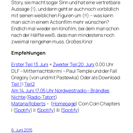
Story, sie macht sogar Sinn und hat eine vertretbare
Aussage (!), und dann geht er auch noch vorbildlich
mit seinen weiblichen Figuren um (!!) – was kann
man sich in einem Actionfilm mehr wünschen?
Endlich mal wieder ein Kinofilm, bei dem man schon
nach der Hälfte weiß, dass man mindestens noch
zweimal reingehen muss. Großes Kino!
Empfehlungen
Erster Teil 13. Juni
+
Zweiter Teil 20. Juni
0.00 Uhr
DLF – Mitternachtskrimi – Paul Temple und der Fall
Gregory (von und mit Pastewka) Oder als Download:
Teil 1
|
Teil2
Am 14. Juni 17.05 Uhr Nordwestradio – Brändles
Nichte
(
Radio-Tatort
)
Matana Roberts
– (
Homepage
) Coin Coin Chapters
I (
Spotify
) II (
Spotify
) III (
Spotify
)
6. Juni 2015