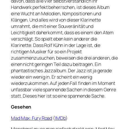
davon, dass alle Vier selbstverständlich ihr
Handwerk perfekt beherrschen, ist dieses Album
eine Wucht an Melodien, Kompositionen und
Klängen. Und alles wird von dieser Klarinette
umrahmt, die mit einer Souveränität und
Leichtigkeit daherkommt, dass es einem den Atem
verschlägt. So spielt eben kein anderer die
Klarinette. Dass Rolf Kühn in der Lage ist, die
richtigen Musiker für so ein Projekt
zusammenzusuchen, beweisen die drei anderen, die
einen nicht geringen Teil dazu beitragen. Ein
phantastisches Jazzalbum. Der Jazz ist ja gerade
wieder ein wenig in. Er scheint ein wenig
wiederzukommen. Auf jeden Fall finden im Moment
unfassbar viele spannende Sachen in diesem Genre
statt. Dieses hier ist so eine spannende Sache.
Gesehen
Mad Max: Fury Road
(
IMDb
)
Manchmal muss man einfach direkt sein: Mad Max