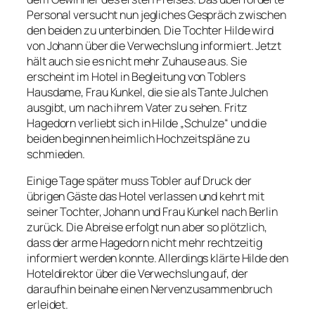
Personal versucht nun jegliches Gespräch zwischen
den beiden zu unterbinden. Die Tochter Hilde wird
von Johann über die Verwechslung informiert. Jetzt
hält auch sie es nicht mehr Zuhause aus. Sie
erscheint im Hotel in Begleitung von Toblers
Hausdame, Frau Kunkel, die sie als Tante Julchen
ausgibt, um nach ihrem Vater zu sehen. Fritz
Hagedorn verliebt sich in Hilde „Schulze“ und die
beiden beginnen heimlich Hochzeitspläne zu
schmieden.
Einige Tage später muss Tobler auf Druck der
übrigen Gäste das Hotel verlassen und kehrt mit
seiner Tochter, Johann und Frau Kunkel nach Berlin
zurück. Die Abreise erfolgt nun aber so plötzlich,
dass der arme Hagedorn nicht mehr rechtzeitig
informiert werden konnte. Allerdings klärte Hilde den
Hoteldirektor über die Verwechslung auf, der
daraufhin beinahe einen Nervenzusammenbruch
erleidet.