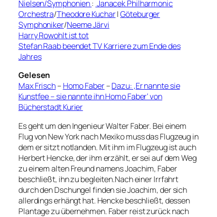
Nielsen/Symphonien
:
Janacek Philharmonic
Orchestra
/
Theodore Kuchar
|
Göteburger
Symphoniker
/
Neeme Järvi
Harry Rowohlt ist tot
Stefan Raab beendet TV Karriere zum Ende des
Jahres
Gelesen
Max Frisch
–
Homo Faber
–
Dazu: ‚Er nannte sie
Kunstfee – sie nannte ihn Homo Faber‘ von
Bücherstadt Kurier
Es geht um den Ingenieur Walter Faber. Bei einem
Flug von New York nach Mexiko muss das Flugzeug in
dem er sitzt notlanden. Mit ihm im Flugzeug ist auch
Herbert Hencke, der ihm erzählt, er sei auf dem Weg
zu einem alten Freund namens Joachim, Faber
beschließt, ihn zu begleiten.Nach einer Irrfahrt
durch den Dschungel finden sie Joachim, der sich
allerdings erhängt hat. Hencke beschließt, dessen
Plantage zu übernehmen. Faber reist zurück nach