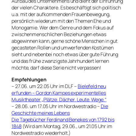
Aufbau des Unternehmens und dient der Einführung
der vielen Charaktere. Es beschäftigt sich politisch
u.a. mit der aufkommenden Frauenbewegung,
persönlich wiederum mit den Themen Ehe und
Monogamie. Wer dem Genre und dem Fokus auf
zwischenmenschlichen Beziehungen etwas
abgewinnen kann, gerne schöne Menschen in gut
gecasteten Rollen und umwerfenden Kostümen
sieht und nebenbei noch etwas über gute Führung
und das frühe zwanzigste Jahrhundert lernen
möchte, darf diese Serie nicht verpassen!
Empfehlungen
– 27.06. um 22.05 Uhr im DLF –
Bielefeld neu
erfunden – Gordon Kampes experimentelles
Musiktheater „Plätze. Dächer. Leute. Wege.“
– 28.06. um 17.05 Uhr im Nordwestradio –
Die
Geschichte meines Lebens
Die Tagebücher Ferdinand Benekes von 1792 bis
1848
(Wird am Montag, 29.06., um 21.05 Uhr im
Nordwestradio wiederholt.)