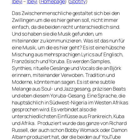
Ibeyi
–
Ibeyi
(
Homepage
) (
Spotify
)
Das Zwischenmenschliche gestaltet sich bei den
Zwillingen um die es hier gehen soll, nicht immer
einfach, da die beiden recht unterschiedlich sind.
Und so haben sie die Musik gefunden, um
miteinander zu kommunizieren. Was ist das nun für
eine Musik, um die es hier geht? Es ist eine hübsche
Mischung aus mehrsprachigen Lyrics auf Englisch,
Französisch und Yoruba. Es werden Samples,
Synthies, rituelle Gesänge und Vocals die an Björk
erinnern, miteinander Verwoben. Tradition und
Moderne, könnte man sagen. Es ist eine subtile
Melange aus Soul- und Jazzgesang, präzisen Beats
und eben diesem Yoruba-Gesang. Eine Sprache, die
hauptsächlich in Südwest-Nigeria im Westen Afrikas
gesprochen wird. Es verbindet also die
unterschiedlichsten Einflüsse aus Frankreich, Kuba
und Afrika. Produziert wurde das ganze von Richard
Russell, der auch schon Bobby Womack oder Damon
Albarn produziert hat, der die beiden auf YouTube