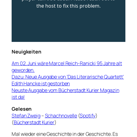
Neuigkeiten
Am 02. Juni wäre Marcel Reich-Ranicki 95 Jahre alt
geworden.
Dazu: Neue Ausgabe von ‘Das Literarische Quartett’
Edith Hancke ist gestorben
Neuste Ausgabe vom Bücherstadt Kurier Magazin
ist da!
Gelesen
Stefan Zweig
–
Schachnovelle
(
Spotify
)
(
Bücherstadt Kurier
)
Mal wieder eine Geschichte in der Geschichte. Es