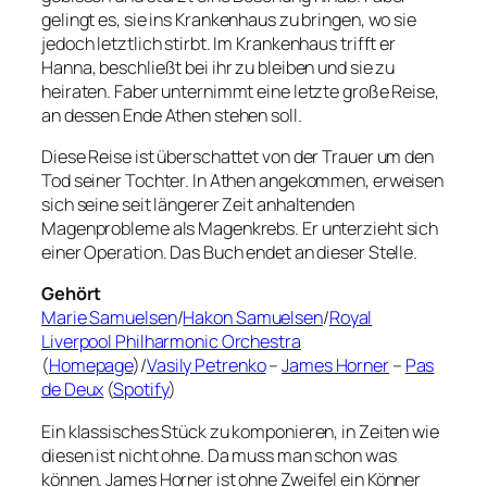
gelingt es, sie ins Krankenhaus zu bringen, wo sie
jedoch letztlich stirbt. Im Krankenhaus trifft er
Hanna, beschließt bei ihr zu bleiben und sie zu
heiraten. Faber unternimmt eine letzte große Reise,
an dessen Ende Athen stehen soll.
Diese Reise ist überschattet von der Trauer um den
Tod seiner Tochter. In Athen angekommen, erweisen
sich seine seit längerer Zeit anhaltenden
Magenprobleme als Magenkrebs. Er unterzieht sich
einer Operation. Das Buch endet an dieser Stelle.
Gehört
Marie Samuelsen
/
Hakon Samuelsen
/
Royal
Liverpool Philharmonic Orchestra
(
Homepage
)/
Vasily Petrenko
–
James Horner
–
Pas
de Deux
(
Spotify
)
Ein klassisches Stück zu komponieren, in Zeiten wie
diesen ist nicht ohne. Da muss man schon was
können. James Horner ist ohne Zweifel ein Könner