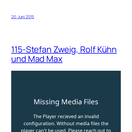
20. Juni 2015
115-Stefan Zweig, Rolf Kühn
und Mad Max