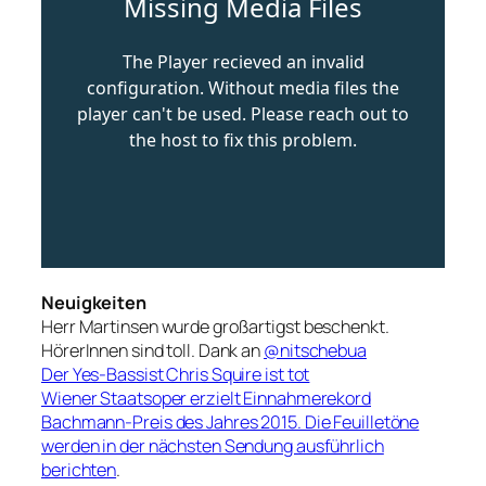
Neuigkeiten
Herr Martinsen wurde großartigst beschenkt.
HörerInnen sind toll. Dank an
@nitschebua
Der Yes-Bassist Chris Squire ist tot
Wiener Staatsoper erzielt Einnahmerekord
Bachmann-Preis des Jahres 2015. Die Feuilletöne
werden in der nächsten Sendung ausführlich
berichten
.