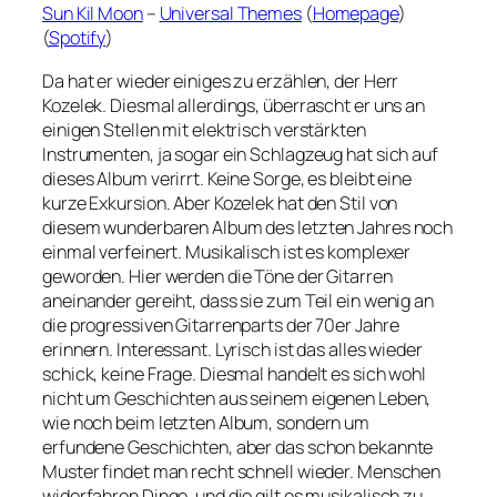
Sun Kil Moon
–
Universal Themes
(
Homepage
)
(
Spotify
)
Da hat er wieder einiges zu erzählen, der Herr
Kozelek. Diesmal allerdings, überrascht er uns an
einigen Stellen mit elektrisch verstärkten
Instrumenten, ja sogar ein Schlagzeug hat sich auf
dieses Album verirrt. Keine Sorge, es bleibt eine
kurze Exkursion. Aber Kozelek hat den Stil von
diesem wunderbaren Album des letzten Jahres noch
einmal verfeinert. Musikalisch ist es komplexer
geworden. Hier werden die Töne der Gitarren
aneinander gereiht, dass sie zum Teil ein wenig an
die progressiven Gitarrenparts der 70er Jahre
erinnern. Interessant. Lyrisch ist das alles wieder
schick, keine Frage. Diesmal handelt es sich wohl
nicht um Geschichten aus seinem eigenen Leben,
wie noch beim letzten Album, sondern um
erfundene Geschichten, aber das schon bekannte
Muster findet man recht schnell wieder. Menschen
widerfahren Dinge, und die gilt es musikalisch zu