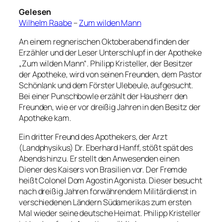
Gelesen
Wilhelm Raabe
–
Zum wilden Mann
An einem regnerischen Oktoberabend finden der
Erzähler und der Leser Unterschlupf in der Apotheke
„Zum wilden Mann“. Philipp Kristeller, der Besitzer
der Apotheke, wird von seinen Freunden, dem Pastor
Schönlank und dem Förster Ulebeule, aufgesucht.
Bei einer Punschbowle erzählt der Hausherr den
Freunden, wie er vor dreißig Jahren in den Besitz der
Apotheke kam.
Ein dritter Freund des Apothekers, der Arzt
(Landphysikus) Dr. Eberhard Hanff, stößt spät des
Abends hinzu. Er stellt den Anwesenden einen
Diener des Kaisers von Brasilien vor. Der Fremde
heißt Colonel Dom Agostin Agonista. Dieser besucht
nach dreißig Jahren forwährendem Militärdienst in
verschiedenen Ländern Südamerikas zum ersten
Mal wieder seine deutsche Heimat. Philipp Kristeller