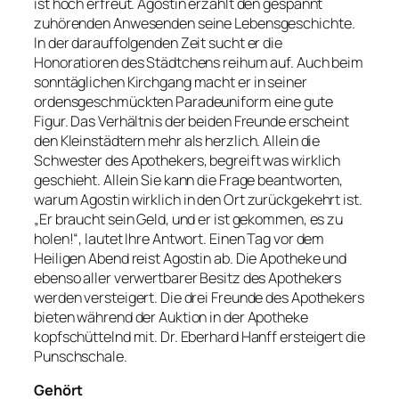
ist hoch erfreut. Agostin erzählt den gespannt
zuhörenden Anwesenden seine Lebensgeschichte.
In der darauffolgenden Zeit sucht er die
Honoratioren des Städtchens reihum auf. Auch beim
sonntäglichen Kirchgang macht er in seiner
ordensgeschmückten Paradeuniform eine gute
Figur. Das Verhältnis der beiden Freunde erscheint
den Kleinstädtern mehr als herzlich. Allein die
Schwester des Apothekers, begreift was wirklich
geschieht. Allein Sie kann die Frage beantworten,
warum Agostin wirklich in den Ort zurückgekehrt ist.
„Er braucht sein Geld, und er ist gekommen, es zu
holen!“, lautet Ihre Antwort. Einen Tag vor dem
Heiligen Abend reist Agostin ab. Die Apotheke und
ebenso aller verwertbarer Besitz des Apothekers
werden versteigert. Die drei Freunde des Apothekers
bieten während der Auktion in der Apotheke
kopfschüttelnd mit. Dr. Eberhard Hanff ersteigert die
Punschschale.
Gehört