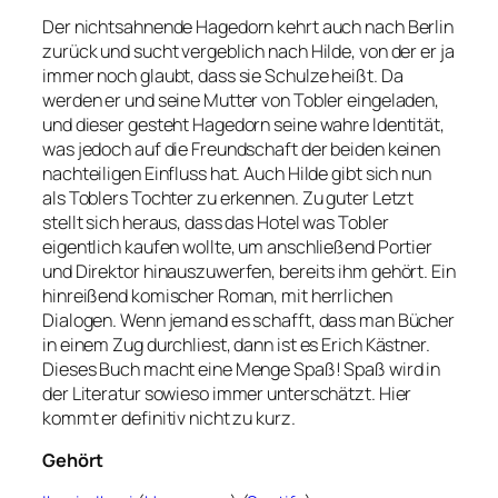
Der nichtsahnende Hagedorn kehrt auch nach Berlin
zurück und sucht vergeblich nach Hilde, von der er ja
immer noch glaubt, dass sie Schulze heißt. Da
werden er und seine Mutter von Tobler eingeladen,
und dieser gesteht Hagedorn seine wahre Identität,
was jedoch auf die Freundschaft der beiden keinen
nachteiligen Einfluss hat. Auch Hilde gibt sich nun
als Toblers Tochter zu erkennen. Zu guter Letzt
stellt sich heraus, dass das Hotel was Tobler
eigentlich kaufen wollte, um anschließend Portier
und Direktor hinauszuwerfen, bereits ihm gehört. Ein
hinreißend komischer Roman, mit herrlichen
Dialogen. Wenn jemand es schafft, dass man Bücher
in einem Zug durchliest, dann ist es Erich Kästner.
Dieses Buch macht eine Menge Spaß! Spaß wird in
der Literatur sowieso immer unterschätzt. Hier
kommt er definitiv nicht zu kurz.
Gehört