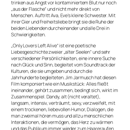
trinken aus Angst vor kontaminiertem Blut nur noch
„aus der Flasche“ und nicht mehr direkt von
Menschen. Auftritt Ava, Eve’s kleine Schwester. Mit
ihrer Gier und Freiheitsliebe bringt sie die Ruhe der
beiden Liebenden durcheinander und alle Drei in
Schwierigkeiten.
„Only Lovers Left Alive“ ist eine poetische
Liebesgeschichte zweier „alter Seelen“ und sehr
verschiedener Persönlichkeiten, eine innere Suche
nach Glück und Sinn, begleitet vom Soundtrack der
Kulturen, die sie umgeben und durch die
Jahrhunderte begleiteten. Jim Jarmusch hat diesen
Film komponiert wie ein Musikstück: Alles fließt
ineinander, gehört zusammen, bedingt sich, wirkt im
Zusammenspiel. Dandy, alt (nicht veraltet),
langsam, intensiv, verträumt, sexy, verzweifelt, mit
einem trockenen, liebevollen Humor, Dialogen, die
man zweimal hören muss und allzu menschlichen
Interaktionen, die vermögen, das Herz zu wärmen
und das Publikum immer wieder zum Haareraufen