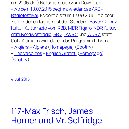
um 21.05 Uhr) Natürlich auch zum Download
–
Ab dem 18.07.2015 beginnt wieder das ARD-
Radiofestival
. Es geht bis zum 12.09.2015. In dieser
Zeit findet es täglich auf den Sendern:
Bayern 2
,
hr 2
Kultur
,
Kulturradio vom RBB
,
MDR Figaro
,
NDR Kultur
,
dem Nordwestradio
,
SR 2
,
SWR 2
und
WDR 3
statt.
Götz Alsmann wird durch das Programm führen.
–
Algiers
–
Algiers
(
Homepage
) (
Spotify
)
–
The Vaccines
–
English Grafitti
(
Homepage
)
(
Spotify
)
4. Juli 2015
117-Max Frisch, James
Horner und Mr. Selfridge