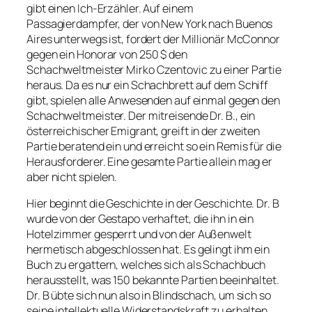
gibt einen Ich-Erzähler. Auf einem
Passagierdampfer, der von New York nach Buenos
Aires unterwegs ist, fordert der Millionär McConnor
gegen ein Honorar von 250 $ den
Schachweltmeister Mirko Czentovic zu einer Partie
heraus. Da es nur ein Schachbrett auf dem Schiff
gibt, spielen alle Anwesenden auf einmal gegen den
Schachweltmeister. Der mitreisende Dr. B., ein
österreichischer Emigrant, greift in der zweiten
Partie beratend ein und erreicht so ein Remis für die
Herausforderer. Eine gesamte Partie allein mag er
aber nicht spielen.
Hier beginnt die Geschichte in der Geschichte. Dr. B
wurde von der Gestapo verhaftet, die ihn in ein
Hotelzimmer gesperrt und von der Außenwelt
hermetisch abgeschlossen hat. Es gelingt ihm ein
Buch zu ergattern, welches sich als Schachbuch
herausstellt, was 150 bekannte Partien beeinhaltet.
Dr. B übte sich nun also in Blindschach, um sich so
seine intellektuelle Widerstandskraft zu erhalten.