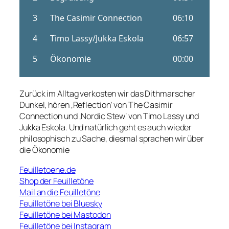
Zurück im Alltag verkosten wir das Dithmarscher
Dunkel, hören ‚Reflection‘ von The Casimir
Connection und ‚Nordic Stew‘ von Timo Lassy und
Jukka Eskola. Und natürlich geht es auch wieder
philosophisch zu Sache, diesmal sprachen wir über
die Ökonomie
Feuilletoene.de
Shop der Feuilletöne
Mail an die Feuilletöne
Feuilletöne bei Bluesky
Feuilletöne bei Mastodon
Feuilletöne bei Instagram