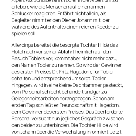
Alpen. Als Schulze fährt Tobler in die Alpen, um zu
erleben, wie die Menschen auf einen armen
Schlucker reagieren. Er fährt nicht allein, als
Begleiter nimmt er den Diener Johann mit, der
während des Aufenthalts einen reichen Reeder zu
spielen soll.
Allerdings bereitet die besorgte Tochter Hilde das
Hotel noch vor seiner Abfahrt heimlich auf den
Besuch Toblers vor, kommt aber nicht mehr dazu,
den Namen Tobler zu nennen. So wird der Gewinner
des ersten Preises Dr. Fritz Hagedorn, für Tobler
gehalten und entsprechend umsorgt. Tobler
hingegen, wird in eine kleine Dachkammer gesteckt,
vom Personal schlecht behandelt und gar zu
Gelegenheitsarbeiten herangezogen. Schon am
ersten Tag schließt er Freundschaft mit Hagedorn,
dem Gewinner des ersten Preises. Das überforderte
Personal versucht nun jegliches Gespräch zwischen
den beiden zu unterbinden. Die Tochter Hilde wird
von Johann über die Verwechslung informiert. Jetzt