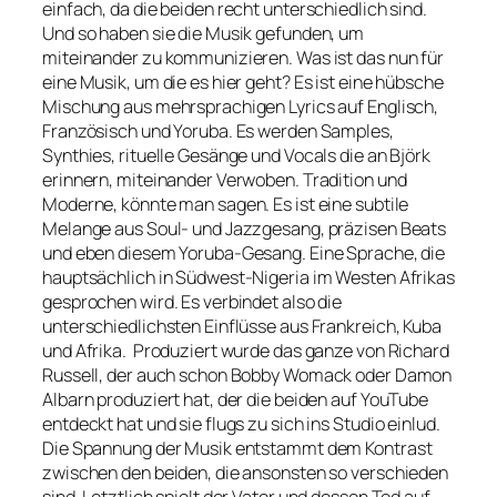
einfach, da die beiden recht unterschiedlich sind.
Und so haben sie die Musik gefunden, um
miteinander zu kommunizieren. Was ist das nun für
eine Musik, um die es hier geht? Es ist eine hübsche
Mischung aus mehrsprachigen Lyrics auf Englisch,
Französisch und Yoruba. Es werden Samples,
Synthies, rituelle Gesänge und Vocals die an Björk
erinnern, miteinander Verwoben. Tradition und
Moderne, könnte man sagen. Es ist eine subtile
Melange aus Soul- und Jazzgesang, präzisen Beats
und eben diesem Yoruba-Gesang. Eine Sprache, die
hauptsächlich in Südwest-Nigeria im Westen Afrikas
gesprochen wird. Es verbindet also die
unterschiedlichsten Einflüsse aus Frankreich, Kuba
und Afrika. Produziert wurde das ganze von Richard
Russell, der auch schon Bobby Womack oder Damon
Albarn produziert hat, der die beiden auf YouTube
entdeckt hat und sie flugs zu sich ins Studio einlud.
Die Spannung der Musik entstammt dem Kontrast
zwischen den beiden, die ansonsten so verschieden
sind. Letztlich spielt der Vater und dessen Tod auf