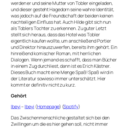
werden er und seine Mutter von Tobler eingeladen,
und dieser gesteht Hagedorn seine wahre Identität,
was jedoch auf die Freundschaft der beiden keinen
nachteiligen Einfluss hat. Auch Hilde gibt sich nun
als Toblers Tochter zu erkennen. Zu guter Letzt
stellt sich heraus, dass das Hotel was Tobler
eigentlich kaufen wollte, um anschließend Portier
und Direktor hinauszuwerfen, bereits ihm gehört. Ein
hinreißend komischer Roman, mit herrlichen
Dialogen. Wenn jemand es schafft, dass man Bücher
in einem Zug durchliest, dann ist es Erich Kästner.
Dieses Buch macht eine Menge Spaß! Spaß wird in
der Literatur sowieso immer unterschätzt. Hier
kommt er definitiv nicht zu kurz.
Gehört
Ibeyi
–
Ibeyi
(
Homepage
) (
Spotify
)
Das Zwischenmenschliche gestaltet sich bei den
Zwillingen um die es hier gehen soll, nicht immer