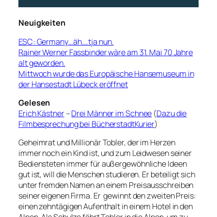
Neuigkeiten
ESC: Germany…äh….tja nun.
Rainer Werner Fassbinder wäre am 31. Mai 70 Jahre
alt geworden.
Mittwoch wurde das Europäische Hansemuseum in
der Hansestadt Lübeck eröffnet
Gelesen
Erich Kästner
–
Drei Männer im Schnee
(
Dazu die
Filmbesprechung bei BücherstadtKurier
)
Geheimrat und Millionär Tobler, der im Herzen
immer noch ein Kind ist, und zum Leidwesen seiner
Bediensteten immer für außergewöhnliche Ideen
gut ist, will die Menschen studieren. Er beteiligt sich
unter fremden Namen an einem Preisausschreiben
seiner eigenen Firma. Er gewinnt den zweiten Preis:
einen zehntägigen Aufenthalt in einem Hotel in den