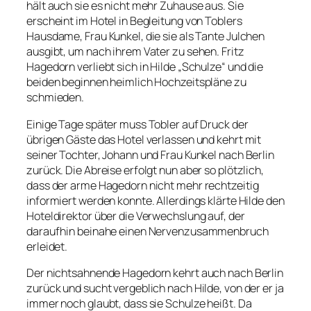
hält auch sie es nicht mehr Zuhause aus. Sie
erscheint im Hotel in Begleitung von Toblers
Hausdame, Frau Kunkel, die sie als Tante Julchen
ausgibt, um nach ihrem Vater zu sehen. Fritz
Hagedorn verliebt sich in Hilde „Schulze“ und die
beiden beginnen heimlich Hochzeitspläne zu
schmieden.
Einige Tage später muss Tobler auf Druck der
übrigen Gäste das Hotel verlassen und kehrt mit
seiner Tochter, Johann und Frau Kunkel nach Berlin
zurück. Die Abreise erfolgt nun aber so plötzlich,
dass der arme Hagedorn nicht mehr rechtzeitig
informiert werden konnte. Allerdings klärte Hilde den
Hoteldirektor über die Verwechslung auf, der
daraufhin beinahe einen Nervenzusammenbruch
erleidet.
Der nichtsahnende Hagedorn kehrt auch nach Berlin
zurück und sucht vergeblich nach Hilde, von der er ja
immer noch glaubt, dass sie Schulze heißt. Da