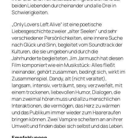
beiden Liebenden durcheinander und alle Drei in
Schwierigkeiten.
„Only Lovers Left Alive“ ist eine poetische
Liebesgeschichte zweier „alter Seelen“ und sehr
verschiedener Persönlichkeiten, eine innere Suche
nach Glück und Sinn, begleitet vom Soundtrack der
Kulturen, die sie umgeben und durch die
Jahrhunderte begleiteten. Jim Jarmusch hat diesen
Film komponiert wie ein Musikstück: Alles fließt
ineinander, gehört zusammen, bedingt sich, wirkt im
Zusammenspiel. Dandy, alt (nicht veraltet),
langsam, intensiv, verträumt, sexy, verzweifelt, mit
einem trockenen, liebevollen Humor, Dialogen, die
man zweimal hören muss und allzu menschlichen
Interaktionen, die vermögen, das Herz zu wärmen
und das Publikum immer wieder zum Haareraufen
bringen können. Zwei Vampire scheitern an an ihrer
Umwelt und finden dabei sich selbst und das Leben.
Empfehlungen