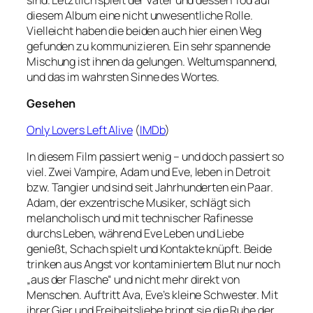
diesem Album eine nicht unwesentliche Rolle.
Vielleicht haben die beiden auch hier einen Weg
gefunden zu kommunizieren. Ein sehr spannende
Mischung ist ihnen da gelungen. Weltumspannend,
und das im wahrsten Sinne des Wortes.
Gesehen
Only Lovers Left Alive
(
IMDb
)
In diesem Film passiert wenig – und doch passiert so
viel. Zwei Vampire, Adam und Eve, leben in Detroit
bzw. Tangier und sind seit Jahrhunderten ein Paar.
Adam, der exzentrische Musiker, schlägt sich
melancholisch und mit technischer Rafinesse
durchs Leben, während Eve Leben und Liebe
genießt, Schach spielt und Kontakte knüpft. Beide
trinken aus Angst vor kontaminiertem Blut nur noch
„aus der Flasche“ und nicht mehr direkt von
Menschen. Auftritt Ava, Eve’s kleine Schwester. Mit
ihrer Gier und Freiheitsliebe bringt sie die Ruhe der