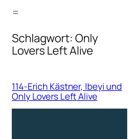
Zum
Inhalt
springen
Schlagwort:
Only
Lovers Left Alive
114-Erich Kästner, Ibeyi und
Only Lovers Left Alive