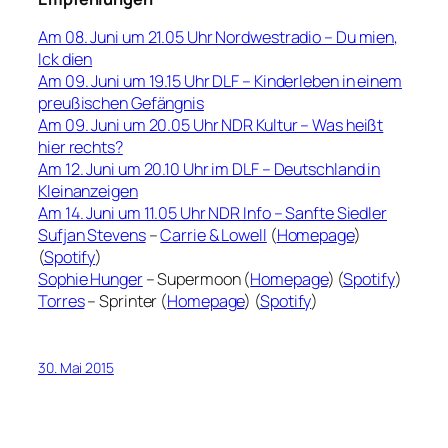
Am 08. Juni um 21.05 Uhr Nordwestradio – Du mien,
Ick dien
Am 09. Juni um 19.15 Uhr DLF – Kinderleben in einem
preußischen Gefängnis
Am 09. Juni um 20.05 Uhr NDR Kultur – Was heißt
hier rechts?
Am 12. Juni um 20.10 Uhr im DLF – Deutschland in
Kleinanzeigen
Am 14. Juni um 11.05 Uhr NDR Info – Sanfte Siedler
Sufjan Stevens
–
Carrie & Lowell
(
Homepage
)
(
Spotify
)
Sophie Hunger
– Supermoon (
Homepage
) (
Spotify
)
Torres
– Sprinter (
Homepage
) (
Spotify
)
30. Mai 2015