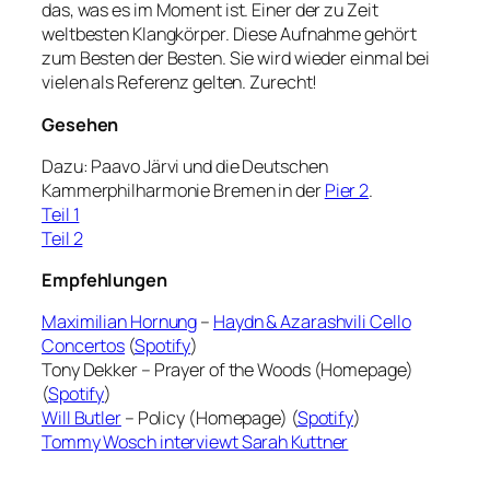
das, was es im Moment ist. Einer der zu Zeit
weltbesten Klangkörper. Diese Aufnahme gehört
zum Besten der Besten. Sie wird wieder einmal bei
vielen als Referenz gelten. Zurecht!
Gesehen
Dazu:
Paavo Järvi und die
Deutschen
Kammerphilharmonie Bremen in der
Pier 2
.
Teil 1
Teil 2
Empfehlungen
Maximilian Hornung
–
Haydn & Azarashvili Cello
Concertos
(
Spotify
)
Tony Dekker – Prayer of the Woods (Homepage)
(
Spotify
)
Will Butler
– Policy (Homepage) (
Spotify
)
Tommy Wosch interviewt Sarah Kuttner