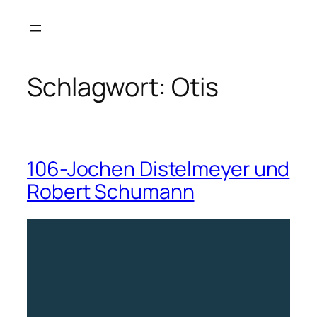
Zum
Inhalt
springen
Schlagwort:
Otis
106-Jochen Distelmeyer und
Robert Schumann