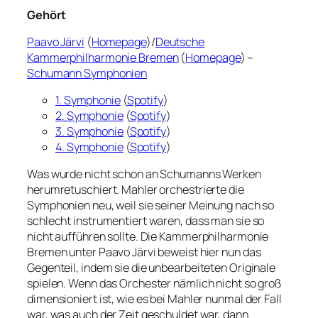
Gehört
Paavo Järvi
(
Homepage
)/
Deutsche
Kammerphilharmonie Bremen
(
Homepage
) –
Schumann Symphonien
1. Symphonie
(
Spotify
)
2. Symphonie
(
Spotify
)
3. Symphonie
(
Spotify
)
4. Symphonie
(
Spotify
)
Was wurde nicht schon an Schumanns Werken
herumretuschiert. Mahler orchestrierte die
Symphonien neu, weil sie seiner Meinung nach so
schlecht instrumentiert waren, dass man sie so
nicht aufführen sollte. Die Kammerphilharmonie
Bremen unter Paavo Järvi beweist hier nun das
Gegenteil, indem sie die unbearbeiteten Originale
spielen. Wenn das Orchester nämlich nicht so groß
dimensioniert ist, wie es bei Mahler nunmal der Fall
war, was auch der Zeit geschuldet war, dann