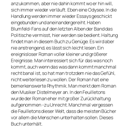
anzukommen, aber nie dahin kommt wo er hin will,
sich immer wieder verläuft. Eben eine Odysee. In die
Handlung werden immer wieder Essays geschickt
eingebunden und aneinandergereiht. Haben
Blumfeld-Fans auf den letzten Alben der Band das
Politische vermisst, hier werden sie bedient. Haltung
findet man in diesem Buch zu Genüge. Es wird aber
nie anstrengend, es lässt sich leicht lesen. Ein
ereignisloser Roman voller kleiner und größerer
Ereignisse. Man interessiert sich für das was noch
kommt, auch wenn das was dann kommt manchmal
recht banal ist, so hat man trotzdem nie das Gefühl,
nicht weiterlesen zu wollen. Der Roman hat eine
bemerkenswerte Rhythmik. Man merkt dem Roman
den Musiker Distelmeyer an. In den Feuilletons
wurde der Roman eher mit großer Zurückhaltung
aufgenommen -zu Unrecht. Manchmal vergessen
die Feuilletons dieser Welt, dass die meisten Bücher
vor allem die Menschen unterhalten sollen. Dieses
Buch unterhält.