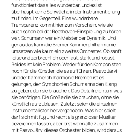
funktioniert das alles wunderbar, und es ist
überhaupt keine Schwäche in der Instrumentierung
zu finden. Im Gegenteil. Eine wunderbare
Transparenz kommt hier zum Vorschein, wie sie
auch schon bei der Beethoven-Einspielung zu hören
war. Schumann war ein Meister der Dynamik. Und
genau das kann die Bremer Kammerphilharmonie
umsetzen wie kaum ein zweites Orchester. Ob sanft,
leise und zerbrechlich oder laut, stark und robust.
Beides ist kein Problem. Weder für den Komponisten
noch für die Künstler, die es aufführen. Paavo Järvi
und der Kammerphilharmonie Bremen ist es
gelungen, den Symphonien Schumanns den Klang
zu geben, den sie brauchen. Das Detailreichtum was
sie benötigen. Die Größe die sie brauchen, ohne sie
künstlich aufzublasen. Zuletzt seien die einzelnen
Instrumentalisten hervorgehoben. Was hier spielt
darf sich mit fug und recht als grandioser Musiker
bezeichnen lassen, aber erst wenn alle zusammen
mit Paavo Järvi dieses Orchester bilden, wird daraus