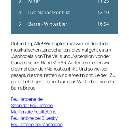
Guten Tag, Alle! Wir hüpfen mal wieder durch die
musikalischen Landschaften, diesmal geht es um
‚Asphodels‘ von The Veils und ‚Ascension‘ von der
französischen Band MIRAR. Außerdem reden wir
diesmal über den Nahostkonflikt. Und so viel sei
gesagt, diesmal retten wir die Welt nicht. Leider! Zu
guter Letzt geht es noch um das Winterbier von der
Barre Braue
Feuilletoene.de
Shop der Feuilletöne
Mail an die Feuilletöne
Feuilletöne bei Bluesky
Feuilletöne bei Mastodon