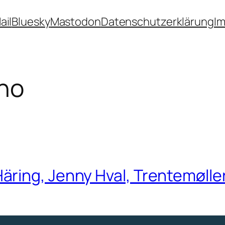
ail
Bluesky
Mastodon
Datenschutzerklärung
I
no
ring, Jenny Hval, Trentemølle