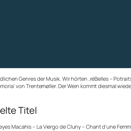
dlichen Genres der Musik. Wir hörten ‚réBelles – Potra
Memoria‘ von Trentemøller. Der Wein kommt diesmal wied
lte Titel
eyes Macahis – La Viergo de Cluny – Chant d’une Fem