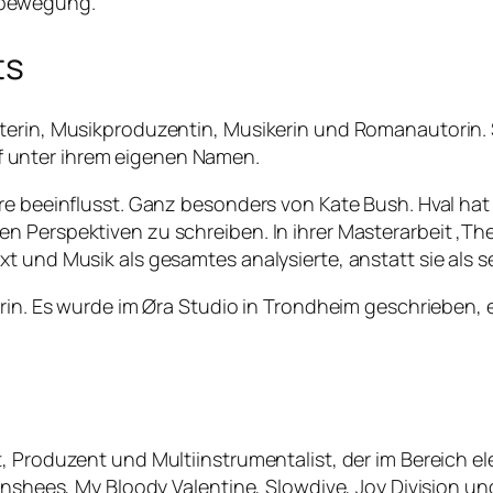
sbewegung.
ts
terin, Musikproduzentin, Musikerin und Romanautorin. S
 unter ihrem eigenen Namen.
re beeinflusst. Ganz besonders von Kate Bush. Hval hat
 Perspektiven zu schreiben. In ihrer Masterarbeit ‚The S
t und Musik als gesamtes analysierte, anstatt sie als s
rin. Es wurde im Øra Studio in Trondheim geschrieben, e
, Produzent und Multiinstrumentalist, der im Bereich el
Banshees, My Bloody Valentine, Slowdive, Joy Division 