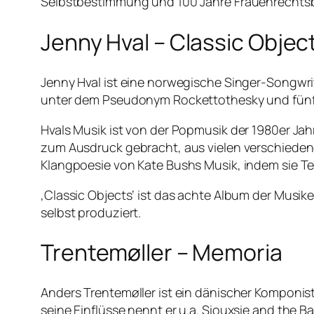
Selbstbestimmung und 100 Jahre Frauenrecht
Jenny Hval – Classic Objec
Jenny Hval ist eine norwegische Singer-Songwri
unter dem Pseudonym Rockettothesky und fünf
Hvals Musik ist von der Popmusik der 1980er Jah
zum Ausdruck gebracht, aus vielen verschiedenen
Klangpoesie von Kate Bushs Musik, indem sie Tex
‚Classic Objects‘ ist das achte Album der Musike
selbst produziert.
Trentemøller – Memoria
Anders Trentemøller ist ein dänischer Komponist
seine Einflüsse nennt er u.a. Siouxsie and the 