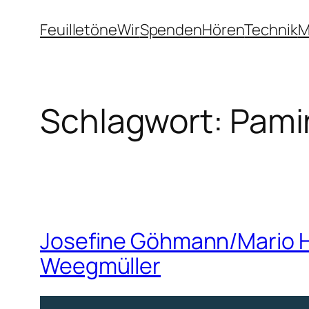
Zum
Feuilletöne
Wir
Spenden
Hören
Technik
M
Inhalt
springen
Schlagwort:
Pami
Josefine Göhmann/Mario Hä
Weegmüller