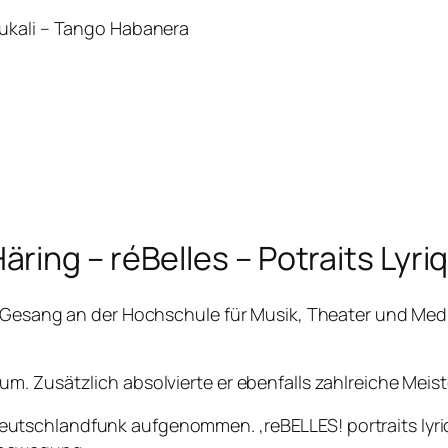
oukali – Tango Habanera
ing – réBelles – Potraits Lyri
e Gesang an der Hochschule für Musik, Theater und Medi
. Zusätzlich absolvierte er ebenfalls zahlreiche Meister
utschlandfunk aufgenommen. ‚reBELLES! portraits lyri