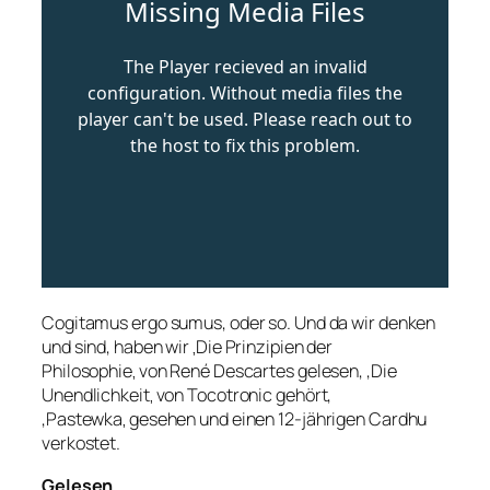
Cogitamus
ergo
sumus,
oder so. Und da wir denken
und sind, haben wir
Die Prinzipien der
‚
Philosophie
von René Descartes gelesen, ‚Die
‚
Unendlichkeit
von
Tocotronic
gehört,
‚
‚
Pastewka
gesehen und einen
12-jährigen
Cardhu
‚
verkostet.
Gelesen