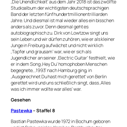
‚Die Unendlichkeit‘ aus dem Jahr 2018 ist das zwölfte
Studioalbum der wichtigsten deutschsprachigen
Band der letzten fünfhundertmillionentrilliarden
Jahre. Und diesmal ist mal wieder alles ein bisschen
anders als zuvor. Denn diesmal geht es
autobiographisch zu. Dirk von Lowtzow singt uns
sein Leben und wir dürfen zuhören, wie er als kleiner
Junge in Freiburg aufwächst und nicht wirklich
‚Tapfer und grausam‘ war, wie er sich als
Jugendlicher an seiner ‚Electric Guitar‘ festhielt, wie
er in dem Song ‚Hey Du‘ homophoben Menschen
begegnete, ‚1993‘ nach Hamburg ging, in
‚Ausgerechnet Du hast mich gerettet‘ von Berlin
gerettet wird und uns schließlich singt, dass ‚Alles
was ich immer wollte war alles‘ war.
Gesehen
Pastewka
– Staffel 8
Bastian
Pastewka
wurde 1972 in Bochum geboren