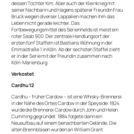
dessen Tochter Kim. Aber auch der Kleinkrieg mit
seiner Nachbarin und Hagens späterer Freundin Frau
Bruck
wegen diverser Lappalien machen ihm das
Leben nicht gerade leichter. Das
Fortbewegungsmittel des Serienhelds ist meist ein
roter Saab 900. Der zentrale Handlungsort der
ersten fünf Staffeln ist Bastians Wohnung in der
Emmastraße
1 in Köln. Ab der sechsten Staffel zieht
er in der Serie mit der Freundin zusammen nach
Köln-Marienburg.
Verkostet
Cardhu 12
Cardhu
–
früher
Cardow
–
ist eine Whisky-Brennerei
in der Nähe des Ortes
Cardow
in der
Speyside.
1824
wurde die Brennerei
Cardow
durch John und
Helen
Cumming
gegründet. 1884
folgete
dann ein
Neuaufbau auf einem benachbarten Gelände. Die
alten Brennblasen wurden an William
Grant