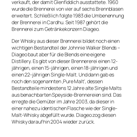
verkauft, der damit
Glenfiddich
ausstattete. 1960
wurde die Brennerei von vier auf sechs Brennblasen
erweitert. Schließlich folgte 1983 die Umbenennung
der Brennerei in
Cardhu.
Seit 1987 gehört die
Brennerei zum Getränkekonzern
Diageo.
Der Whisky aus dieser Brennerei bildet noch einen
wichtigen Bestandteil der
Johnnie
Walker
Blends
–
Diageo
baut aber für die
Blends
eine eigene
Distillery.
Es gibt von dieser
Brennererei
einen 12-
jährigen, einen 15-jährigen, einen 18-jährigen und
einen 22-jährigen Single-Malt. Und dann gab es
noch den sogenannten
Pure Malt‘, dessen
‚
Bestandteile mindestens 12 Jahre alte
Single Malts
aus benachbarten
Speyside-Brennereien
sind. Das
erregte die Gemüter im Jahre 2003, da dieser in
einer nahezu identischen Flasche wie der Single-
Malt-Whisky abgefüllt wurde.
Diageo
zog diesen
Whisky daraufhin 2004 wieder zurück.