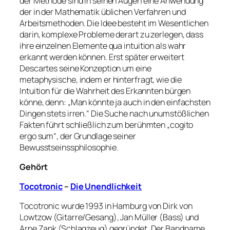
der Methode sind in seinen Augen eine Anwendung
der in der Mathematik üblichen Verfahren und
Arbeitsmethoden. Die Idee besteht im Wesentlichen
darin, komplexe Probleme derart zu zerlegen, dass
ihre einzelnen Elemente qua intuition als wahr
erkannt werden können. Erst später erweitert
Descartes seine Konzeption um eine
metaphysische, indem er hinterfragt, wie die
Intuition für die Wahrheit des Erkannten bürgen
könne, denn: „Man könnte ja auch in den einfachsten
Dingen stets irren.“ Die Suche nach unumstößlichen
Fakten führt schließlich zum berühmten „cogito
ergo sum“, der Grundlage seiner
Bewusstseinssphilosophie.
Gehört
Tocotronic
–
Die Unendlichkeit
Tocotronic wurde 1993 in Hamburg von Dirk von
Lowtzow (Gitarre/Gesang), Jan Müller (Bass) und
Arne Zank (Schlagzeug) gegründet. Der Bandname