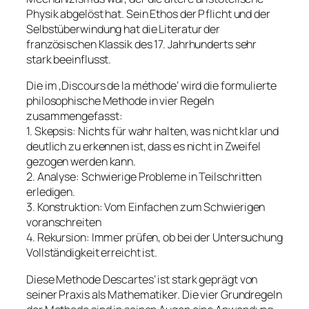
Physik abgelöst hat. Sein Ethos der Pflicht und der
Selbstüberwindung hat die Literatur der
französischen Klassik des 17. Jahrhunderts sehr
stark beeinflusst.
Die im ‚Discours de la méthode‘ wird die formulierte
philosophische Methode in vier Regeln
zusammengefasst:
1. Skepsis: Nichts für wahr halten, was nicht klar und
deutlich zu erkennen ist, dass es nicht in Zweifel
gezogen werden kann.
2. Analyse: Schwierige Probleme in Teilschritten
erledigen.
3. Konstruktion: Vom Einfachen zum Schwierigen
voranschreiten
4. Rekursion: Immer prüfen, ob bei der Untersuchung
Vollständigkeit erreicht ist.
Diese Methode Descartes’ ist stark geprägt von
seiner Praxis als Mathematiker. Die vier Grundregeln