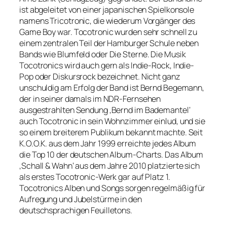
ist abgeleitet von einer japanischen Spielkonsole
namens Tricotronic, die wiederum Vorgänger des
Game Boy war. Tocotronic wurden sehr schnell zu
einem zentralen Teil der Hamburger Schule neben
Bands wie Blumfeld oder Die Sterne. Die Musik
Tocotronics wird auch gern als Indie-Rock, Indie-
Pop oder Diskursrock bezeichnet. Nicht ganz
unschuldig am Erfolg der Band ist Bernd Begemann,
der in seiner damals im NDR-Fernsehen
ausgestrahlten Sendung ‚Bernd im Bademantel‘
auch Tocotronic in sein Wohnzimmer einlud, und sie
so einem breiterem Publikum bekannt machte. Seit
K.O.O.K. aus dem Jahr 1999 erreichte jedes Album
die Top 10 der deutschen Album-Charts. Das Album
‚Schall & Wahn‘ aus dem Jahre 2010 platzierte sich
als erstes Tocotronic-Werk gar auf Platz 1.
Tocotronics Alben und Songs sorgen regelmäßig für
Aufregung und Jubelstürme in den
deutschsprachigen Feuilletons.