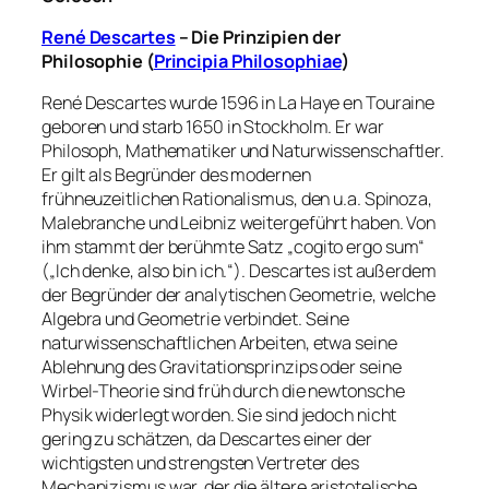
René Descartes
– Die Prinzipien der
Philosophie (
Principia Philosophiae
)
René Descartes wurde 1596 in La Haye en Touraine
geboren und starb 1650 in Stockholm. Er war
Philosoph, Mathematiker und Naturwissenschaftler.
Er gilt als Begründer des modernen
frühneuzeitlichen Rationalismus, den u.a. Spinoza,
Malebranche und Leibniz weitergeführt haben. Von
ihm stammt der berühmte Satz „cogito ergo sum“
(„Ich denke, also bin ich.“). Descartes ist außerdem
der Begründer der analytischen Geometrie, welche
Algebra und Geometrie verbindet. Seine
naturwissenschaftlichen Arbeiten, etwa seine
Ablehnung des Gravitationsprinzips oder seine
Wirbel-Theorie sind früh durch die newtonsche
Physik widerlegt worden. Sie sind jedoch nicht
gering zu schätzen, da Descartes einer der
wichtigsten und strengsten Vertreter des
Mechanizismus war, der die ältere aristotelische