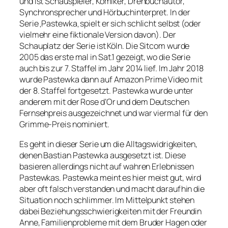
und ist Schauspieler, Komiker, Drehbuchautor,
Synchronsprecher und Hörbuchinterpret. In der
Serie
Pastewka
spielt er sich schlicht selbst (oder
‚
‚
vielmehr eine fiktionale Version davon). Der
Schauplatz der Serie ist Köln. Die
Sitcom
wurde
2005 das erste
mal
in
Sat.
1 gezeigt, wo die Serie
auch bis zur 7. Staffel im Jahr 2014 lief. Im Jahr 2018
wurde
Pastewka
dann auf Amazon Prime Video mit
der 8. Staffel fortgesetzt.
Pastewka
wurde unter
anderem mit der Rose d’
Or
und dem Deutschen
Fernsehpreis ausgezeichnet und war viermal für den
Grimme-Preis nominiert.
Es geht in dieser Serie um die Alltagswidrigkeiten,
denen Bastian
Pastewka
ausgesetzt ist. Diese
basieren allerdings nicht auf wahren Erlebnissen
Pastewkas.
Pastewka
meint es hier meist gut, wird
aber oft falsch verstanden und macht daraufhin die
Situation noch schlimmer. Im Mittelpunkt stehen
dabei Beziehungsschwierigkeiten mit der Freundin
Anne, Familienprobleme mit dem Bruder Hagen oder