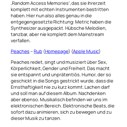
‚Random Access Memories‘, das sie ihrerzeit
komplett mit echten Instrumenten bestritten
haben. Hier nun also alles genau in die
entgegengesetzte Richtung: Metric haben die
Synthesizer ausgepackt. Hübsche Melodien,
tanzbar, aber nie komplett dem Mainstream
verfallen.
Peaches
–
Rub
(
Homepage
) (
Apple Music
)
Peaches redet, singt und musiziert über Sex,
Körperlichkeit, Gender und Freiheit. Das macht
sie entspannt und unprätentiös. Humor, der so
geschickt in die Songs gestrickt wurde, dass die
Ernsthaftigkeit nie zu kurz kommt. Lachen darf
und soll man auf diesem Album. Nachdenken
aber ebenso. Musikalisch befinden wir uns im
elektronischen Bereich. Elektronische Beats, die
sofort dazu animieren, sich zu bewegen und zu
dieser Musik zu tanzen.