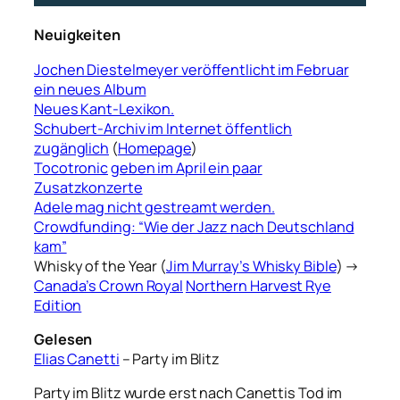
Neuigkeiten
Jochen Diestelmeyer veröffentlicht im Februar
ein neues Album
Neues Kant-Lexikon.
Schubert-Archiv im Internet öffentlich
zugänglich
(
Homepage
)
Tocotronic
geben im April ein paar
Zusatzkonzerte
Adele mag nicht gestreamt werden.
Crowdfunding: “Wie der Jazz nach Deutschland
kam”
Whisky of the Year (
Jim Murray’s Whisky Bible
) →
Canada’s Crown Royal
Northern Harvest Rye
Edition
Gelesen
Elias Canetti
– Party im Blitz
Party im Blitz wurde erst nach Canettis Tod im