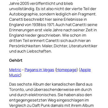
Jahre 2005 veröffentlicht und blieb
unvollständig. Es ist also nicht der vierte Teil der
Autobiographie, sondern lediglich ein Fragment.
Canetti beschreibt hier seine Erlebnisse in
England von 1938 bis 1971. Auch hat Canetti seine
Erinnerungen erst viele Jahre nach seiner Zeit in
England nieder geschrieben. Wie schon im
dritten Teil erinnert Canetti sich auch hier an
Persönlichkeiten: Maler, Dichter, Literaturkritiker
und auch Liebschaften.
Gehört
Metric
–
Pagans in Vegas
(
Homepage
) (
Apple
Music
)
Das sechste Album der kanadischen Band aus
Toronto, und überraschenderweise ein durch
und durch elektronisches. Sie haben also den
entgegengesetzten Weg eingeschlagen im
Vergleich zu Daft Punk damals mit ihrem Album