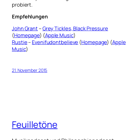
probiert.
Empfehlungen
John Grant
–
Grey Tickles, Black Pressure
(
Homepage
) (
Apple Music
)
Rustie
–
Evenifudontbelieve
(
Homepage
) (
Apple
Music
)
21. November 2015
Feuilletöne