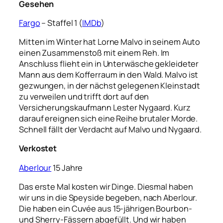
Gesehen
Fargo
– Staffel 1 (
IMDb
)
Mitten im Winter hat Lorne Malvo in seinem Auto
einen Zusammenstoß mit einem Reh. Im
Anschluss flieht ein in Unterwäsche gekleideter
Mann aus dem Kofferraum in den Wald. Malvo ist
gezwungen, in der nächst gelegenen Kleinstadt
zu verweilen und trifft dort auf den
Versicherungskaufmann Lester Nygaard. Kurz
darauf ereignen sich eine Reihe brutaler Morde.
Schnell fällt der Verdacht auf Malvo und Nygaard.
Verkostet
Aberlour
15 Jahre
Das erste Mal kosten wir Dinge. Diesmal haben
wir uns in die Speyside begeben, nach Aberlour.
Die haben ein
Cuvée aus 15-jährigen Bourbon-
und Sherry-Fässern abgefüllt. Und wir haben