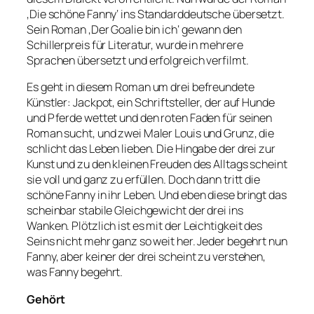
‚Die schöne Fanny‘ ins Standarddeutsche übersetzt.
Sein Roman ‚Der Goalie bin ich‘ gewann den
Schillerpreis für Literatur, wurde in mehrere
Sprachen übersetzt und erfolgreich verfilmt.
Es geht in diesem Roman um drei befreundete
Künstler: Jackpot, ein Schriftsteller, der auf Hunde
und Pferde wettet und den roten Faden für seinen
Roman sucht, und zwei Maler Louis und Grunz, die
schlicht das Leben lieben. Die Hingabe der drei zur
Kunst und zu den kleinen Freuden des Alltags scheint
sie voll und ganz zu erfüllen. Doch dann tritt die
schöne Fanny in ihr Leben. Und eben diese bringt das
scheinbar stabile Gleichgewicht der drei ins
Wanken. Plötzlich ist es mit der Leichtigkeit des
Seins nicht mehr ganz so weit her. Jeder begehrt nun
Fanny, aber keiner der drei scheint zu verstehen,
was Fanny begehrt.
Gehört