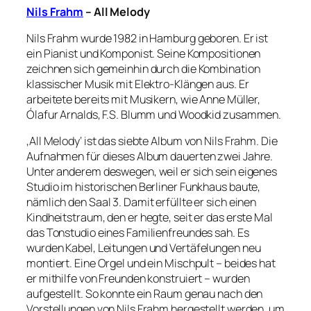
Nils Frahm
– All Melody
Nils Frahm wurde 1982 in Hamburg geboren. Er ist
ein Pianist und Komponist. Seine Kompositionen
zeichnen sich gemeinhin durch die Kombination
klassischer Musik mit Elektro-Klängen aus. Er
arbeitete bereits mit Musikern, wie Anne Müller,
Ólafur Arnalds, F.S. Blumm und Woodkid zusammen.
‚All Melody‘ ist das siebte Album von Nils Frahm. Die
Aufnahmen für dieses Album dauerten zwei Jahre.
Unter anderem deswegen, weil er sich sein eigenes
Studio im historischen Berliner Funkhaus baute,
nämlich den Saal 3. Damit erfüllte er sich einen
Kindheitstraum, den er hegte, seit er das erste Mal
das Tonstudio eines Familienfreundes sah. Es
wurden Kabel, Leitungen und Vertäfelungen neu
montiert. Eine Orgel und ein Mischpult – beides hat
er mithilfe von Freunden konstruiert – wurden
aufgestellt. So konnte ein Raum genau nach den
Vorstellungen von Nils Frahm hergestellt werden, um