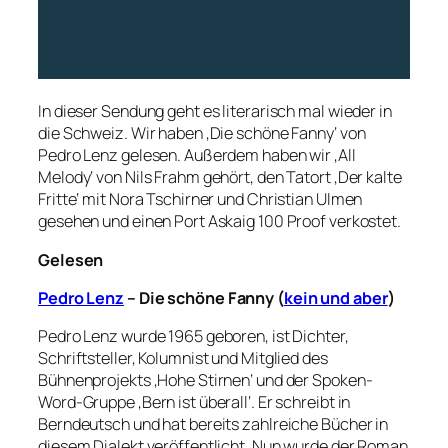
In dieser Sendung geht es literarisch mal wieder in
die Schweiz. Wir haben ‚Die schöne Fanny‘ von
Pedro Lenz gelesen. Außerdem haben wir ‚All
Melody‘ von Nils Frahm gehört, den Tatort ‚Der kalte
Fritte‘ mit Nora Tschirner und Christian Ulmen
gesehen und einen Port Askaig 100 Proof verkostet.
Gelesen
Pedro Lenz
– Die schöne Fanny (
kein und aber
)
Pedro Lenz wurde 1965 geboren, ist Dichter,
Schriftsteller, Kolumnist und Mitglied des
Bühnenprojekts ‚Hohe Stirnen‘ und der Spoken-
Word-Gruppe ‚Bern ist überall‘. Er schreibt in
Berndeutsch und hat bereits zahlreiche Bücher in
diesem Dialekt veröffentlicht. Nun wurde der Roman