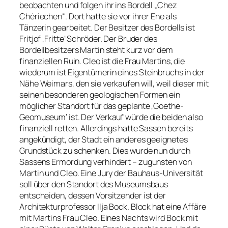
beobachten und folgen ihr ins Bordell „Chez
Chériechen“. Dort hatte sie vor ihrer Ehe als
Tänzerin gearbeitet. Der Besitzer des Bordells ist
Fritjof ‚Fritte‘ Schröder. Der Bruder des
Bordellbesitzers Martin steht kurz vor dem
finanziellen Ruin. Cleo ist die Frau Martins, die
wiederum ist Eigentümerin eines Steinbruchs in der
Nähe Weimars, den sie verkaufen will, weil dieser mit
seinen besonderen geologischen Formen ein
möglicher Standort für das geplante ‚Goethe-
Geomuseum‘ ist. Der Verkauf würde die beiden also
finanziell retten. Allerdings hatte Sassen bereits
angekündigt, der Stadt ein anderes geeignetes
Grundstück zu schenken. Dies wurde nun durch
Sassens Ermordung verhindert – zugunsten von
Martin und Cleo. Eine Jury der Bauhaus-Universität
soll über den Standort des Museumsbaus
entscheiden, dessen Vorsitzender ist der
Architekturprofessor Ilja Bock. Block hat eine Affäre
mit Martins Frau Cleo. Eines Nachts wird Bock mit