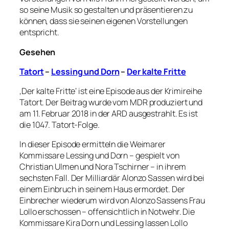
so seine Musik so gestalten und präsentieren zu
können, dass sie seinen eigenen Vorstellungen
entspricht.
Gesehen
Tatort
–
Lessing und Dorn
–
Der kalte Fritte
‚Der kalte Fritte‘ ist eine Episode aus der Krimireihe
Tatort. Der Beitrag wurde vom MDR produziert und
am 11. Februar 2018 in der ARD ausgestrahlt. Es ist
die 1047. Tatort-Folge.
In dieser Episode ermitteln die Weimarer
Kommissare Lessing und Dorn – gespielt von
Christian Ulmen und Nora Tschirner – in ihrem
sechsten Fall. Der Milliardär Alonzo Sassen wird bei
einem Einbruch in seinem Haus ermordet. Der
Einbrecher wiederum wird von Alonzo Sassens Frau
Lollo erschossen – offensichtlich in Notwehr. Die
Kommissare Kira Dorn und Lessing lassen Lollo