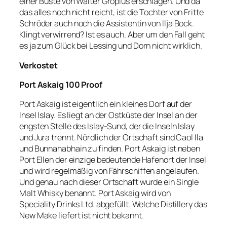
einer Büste von Walter Gropius erschlagen. Und da
das alles noch nicht reicht, ist die Tochter von Fritte
Schröder auch noch die Assistentin von Ilja Bock.
Klingt verwirrend? Ist es auch. Aber um den Fall geht
es ja zum Glück bei Lessing und Dorn nicht wirklich.
Verkostet
Port Askaig 100 Proof
Port Askaig ist eigentlich ein kleines Dorf auf der
Insel Islay. Es liegt an der Ostküste der Insel an der
engsten Stelle des Islay-Sund, der die Inseln Islay
und Jura trennt. Nördlich der Ortschaft sind Caol Ila
und Bunnahabhain zu finden. Port Askaig ist neben
Port Ellen der einzige bedeutende Hafenort der Insel
und wird regelmäßig von Fährschiffen angelaufen.
Und genau nach dieser Ortschaft wurde ein Single
Malt Whisky benannt. Port Askaig wird von
Speciality Drinks Ltd. abgefüllt. Welche Distillery das
New Make liefert ist nicht bekannt.