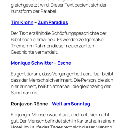
gleichgesetzt wird. Dieser Text bedient sich der
Kunstform der Parabel.
Tim Krohn
–
Zum Paradies
Der Text erzählt die Schöpfungsgeschichte der
Bibel noch einmal neu. Es werden zeitgemäße
Themen im Rahmen dieser neu erzählten
Geschichte verhandelt.
Monique Schwitter
–
Esche
Es geht darum, dass Vergangenheit abrufbar bleibt,
dass der Mensch sich erinnert. Die Person, die sich
hier erinnert, heißt
Nathanael
, die gleichzeitig der
Sandmann ist.
Ronja von Rönne
–
Welt am Sonntag
Ein junger Mensch wacht auf, und fühlt sich nicht
gut. Der Mensch befindet sich in Karlsruhe, in einem
Hotel. Im Laufe des Tages regt sich dieser Mensch