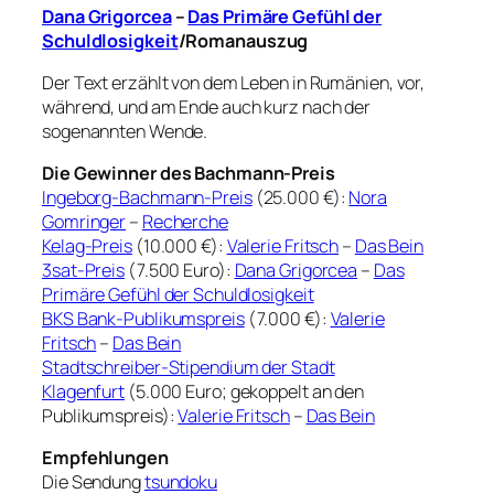
Dana Grigorcea
–
Das Primäre Gefühl der
Schuldlosigkeit
/Romanauszug
Der Text erzählt von dem Leben in Rumänien, vor,
während, und am Ende auch kurz nach der
sogenannten Wende.
Die Gewinner des Bachmann-Preis
Ingeborg-Bachmann-Preis
(25.000 €):
Nora
Gomringer
–
Recherche
Kelag-Preis
(10.000 €):
Valerie Fritsch
–
Das Bein
3sat-Preis
(7.500 Euro):
Dana Grigorcea
–
Das
Primäre Gefühl der Schuldlosigkeit
BKS Bank-Publikumspreis
(7.000 €):
Valerie
Fritsch
–
Das Bein
Stadtschreiber-Stipendium der Stadt
Klagenfurt
(5.000 Euro; gekoppelt an den
Publikumspreis):
Valerie Fritsch
–
Das Bein
Empfehlungen
Die Sendung
tsundoku