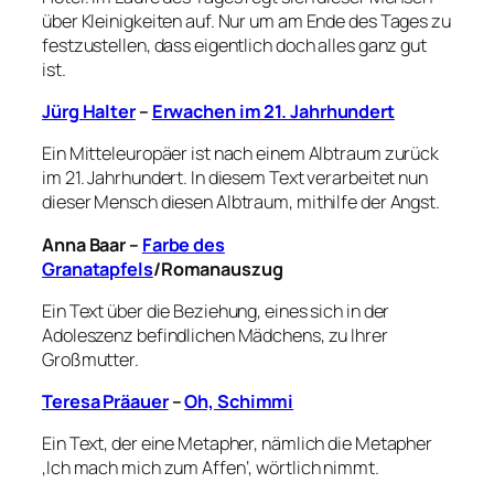
über Kleinigkeiten auf. Nur um am Ende des Tages zu
festzustellen, dass eigentlich doch alles ganz gut
ist.
Jürg Halter
–
Erwachen im 21. Jahrhundert
Ein Mitteleuropäer ist nach einem Albtraum zurück
im 21. Jahrhundert. In diesem Text verarbeitet nun
dieser Mensch diesen Albtraum, mithilfe der Angst.
Anna Baar –
Farbe des
Granatapfels
/Romanauszug
Ein Text über die Beziehung, eines sich in der
Adoleszenz befindlichen Mädchens, zu Ihrer
Großmutter.
Teresa Präauer
–
Oh, Schimmi
Ein Text, der eine Metapher, nämlich die Metapher
‚Ich mach mich zum Affen‘, wörtlich nimmt.