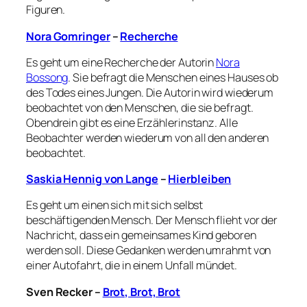
Figuren.
Nora Gomringer
–
Recherche
Es geht um eine Recherche der Autorin
Nora
Bossong
. Sie befragt die Menschen eines Hauses ob
des Todes eines Jungen. Die Autorin wird wiederum
beobachtet von den Menschen, die sie befragt.
Obendrein gibt es eine Erzählerinstanz. Alle
Beobachter werden wiederum von all den anderen
beobachtet.
Saskia Hennig von Lange
–
Hierbleiben
Es geht um einen sich mit sich selbst
beschäftigenden Mensch. Der Mensch flieht vor der
Nachricht, dass ein gemeinsames Kind geboren
werden soll. Diese Gedanken werden umrahmt von
einer Autofahrt, die in einem Unfall mündet.
Sven Recker
–
Brot, Brot, Brot