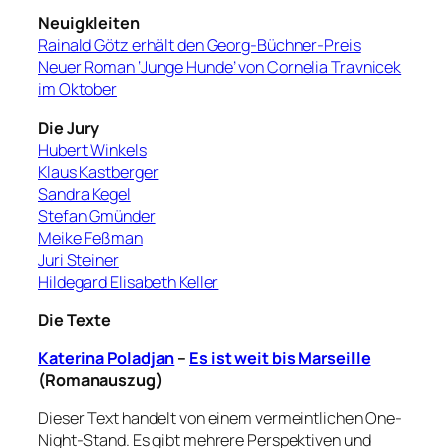
Neuigkleiten
Rainald Götz erhält den Georg-Büchner-Preis
Neuer Roman ‘Junge Hunde’ von Cornelia Travnicek
im Oktober
Die Jury
Hubert Winkels
Klaus Kastberger
Sandra Kegel
Stefan Gmünder
Meike Feßman
Juri Steiner
Hildegard Elisabeth Keller
Die Texte
Katerina Poladjan
–
Es ist weit bis Marseille
(Romanauszug)
Dieser Text handelt von einem vermeintlichen One-
Night-Stand. Es gibt mehrere Perspektiven und