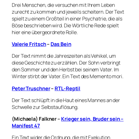
Drei Menschen, die versuchen mit Ihrem Leben
zurecht zu kommen und jeweils scheitern. Der Text
spielt zu einem Großteil in einer Psychatrie, die als
Böse beschrieben wird. Die Wörtliche Rede spielt
hier eine übergeordnete Rolle.
Valerie Fritsch
–
Das Bein
Der Text nimmt die Jahreszeiten als Vehikel, um
diese Geschichte zu erzählen. Der Sohn verbringt
den Sommer und den Herbst bei seinem Vater. Im
Winter stirbt der Vater. Ein Text des
Memento mori.
Peter Truschner
–
RTL-Reptil
Der Text schlüpft in die Haut eines Mannes an der
Schwelle zur Selbstauflösung.
(Michaela) Falkner
–
Krieger sein, Bruder sein –
Manifest 47
Ein Text wider die Ordnung, die mit Exekution