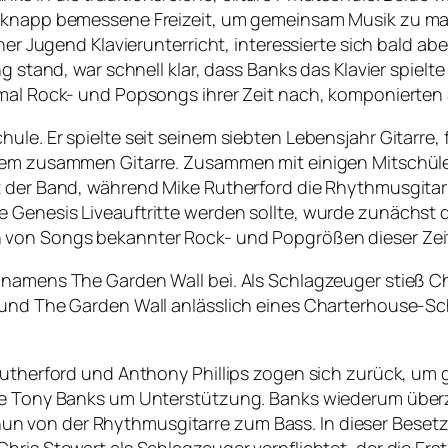
e knapp bemessene Freizeit, um gemeinsam Musik zu mac
iner Jugend Klavierunterricht, interessierte sich bald a
ng stand, war schnell klar, dass Banks das Klavier spielt
tmal Rock- und Popsongs ihrer Zeit nach, komponierten
le. Er spielte seit seinem siebten Lebensjahr Gitarre, 
esem zusammen Gitarre. Zusammen mit einigen Mitschüle
t der Band, während Mike Rutherford die Rhythmusgitar
 Genesis Liveauftritte werden sollte, wurde zunächst 
n von Songs bekannter Rock- und Popgrößen dieser Zei
 namens The Garden Wall bei. Als Schlagzeuger stieß C
n und The Garden Wall anlässlich eines Charterhouse-S
 Rutherford und Anthony Phillips zogen sich zurück, um
ie Tony Banks um Unterstützung. Banks wiederum überze
 von der Rhythmusgitarre zum Bass. In dieser Besetzu