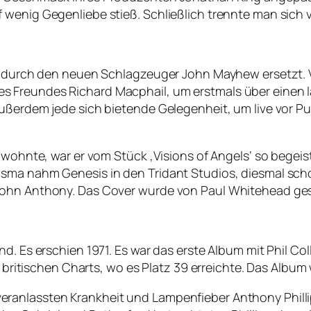
 wenig Gegenliebe stieß. Schließlich trennte man sich 
de durch den neuen Schlagzeuger John Mayhew ersetzt. 
 Freundes Richard Macphail, um erstmals über einen l
ußerdem jede sich bietende Gelegenheit, um live vor Pu
iwohnte, war er vom Stück ‚Visions of Angels‘ so begeist
isma nahm Genesis in den Tridant Studios, diesmal sch
John Anthony. Das Cover wurde von Paul Whitehead ges
nd. Es erschien 1971. Es war das erste Album mit Phil C
e britischen Charts, wo es Platz 39 erreichte. Das Album 
ranlassten Krankheit und Lampenfieber Anthony Phillip