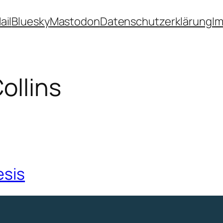
ail
Bluesky
Mastodon
Datenschutzerklärung
I
Collins
esis