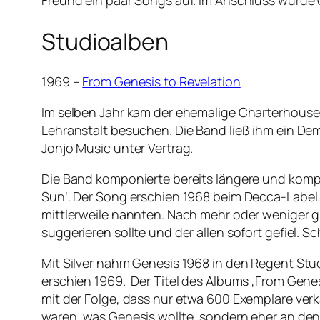
Freund ein paar Songs auf. Im Anschluss wurde C
Studioalben
1969 –
From Genesis to Revelation
Im selben Jahr kam der ehemalige Charterhouse-S
Lehranstalt besuchen. Die Band ließ ihm ein D
Jonjo Music unter Vertrag.
Die Band komponierte bereits längere und komple
Sun‘. Der Song erschien 1968 beim Decca-Label.
mittlerweile nannten. Nach mehr oder weniger 
suggerieren sollte und der allen sofort gefiel. 
Mit Silver nahm Genesis 1968 in den Regent Stu
erschien 1969. Der Titel des Albums ‚From Genes
mit der Folge, dass nur etwa 600 Exemplare ve
waren, was Genesis wollte, sondern eher an de