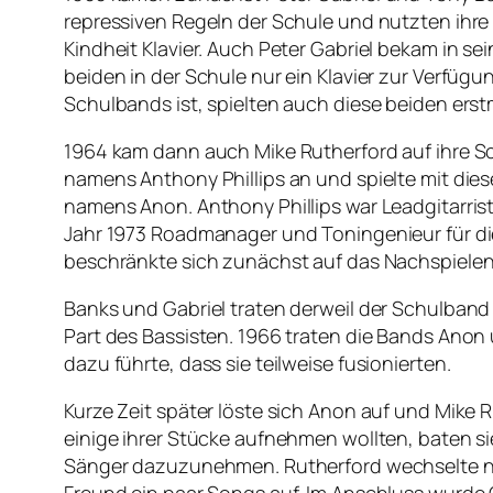
repressiven Regeln der Schule und nutzten ihr
Kindheit Klavier. Auch Peter Gabriel bekam in se
beiden in der Schule nur ein Klavier zur Verfügu
Schulbands ist, spielten auch diese beiden ers
1964 kam dann auch Mike Rutherford auf ihre Schu
namens Anthony Phillips an und spielte mit di
namens Anon. Anthony Phillips war Leadgitarris
Jahr 1973 Roadmanager und Toningenieur für die
beschränkte sich zunächst auf das Nachspiele
Banks und Gabriel traten derweil der Schulband
Part des Bassisten. 1966 traten die Bands Ano
dazu führte, dass sie teilweise fusionierten.
Kurze Zeit später löste sich Anon auf und Mike
einige ihrer Stücke aufnehmen wollten, baten s
Sänger dazuzunehmen. Rutherford wechselte nun