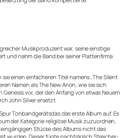
stbesetzung der Band komplettierte.
lgreicher Musikproduzent war, seine einstige
t und nahm die Band bei seiner Plattenfirma
 sie einen einfacheren Titel namens ‚The Silent
seren Namen als The New Anon, wie sie sich
en Genesis vor, der den Anfang von etwas Neuem
ch John Silver ersetzt.
4-Spur Tonbandgerätsdas das erste Album auf. Es
lbum der Kategorie religiöse Musik zuzuordnen,
d eingängigen Stücke des Albums nicht das
t wurden. Dieser fügte nachträglich Streicher-