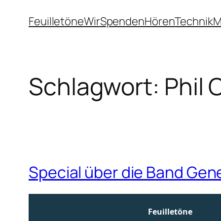
Zum
Feuilletöne
Wir
Spenden
Hören
Technik
M
Inhalt
springen
Schlagwort:
Phil 
Special über die Band Gen