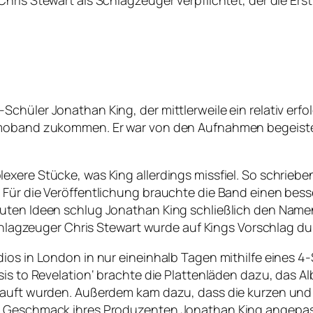
hris Stewart als Schlagzeuger verpflichtet, der die Er
chüler Jonathan King, der mittlerweile ein relativ erfo
emoband zukommen. Er war von den Aufnahmen begeister
xere Stücke, was King allerdings missfiel. So schrieben
 Für die Veröffentlichung brauchte die Band einen bes
guten Ideen schlug Jonathan King schließlich den Nam
Schlagzeuger Chris Stewart wurde auf Kings Vorschlag dur
dios in London in nur eineinhalb Tagen mithilfe eines 
is to Revelation‘ brachte die Plattenläden dazu, das A
rkauft wurden. Außerdem kam dazu, dass die kurzen un
n Geschmack ihres Produzenten Jonathan King angepass