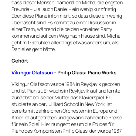
dass dieser Mensch, namentlich Micha, die engsten
Freunde – u.a. auch Daniel – ein wenig kurzfristig
über diese Pläne informiert, so dass diese ein wenig
überrascht sind. Es kommt zu einer Diskussion in
einer Tram, während die beiden von einer Party
kommen und auf dem Weg nach Hause sind. Micha
geht mit Gefühlen allerdings etwas anders um, als
Daniel es gern hätte.
Gehört
Víkingur Ólafsson
– Philip Glass: Piano Works
Víkingur Ólafsson wurde 1984 in Reykjavík geboren
und ist Pianist. Er wuchs in Reykjavík auf und lernte
zunächst bei seiner Mutter das Klavierspiel. Er
studierte an der Juilliard School in New York, ist
bereits mit zahlreichen Orchestern in Europa und
Amerika aufgetreten und gewann zahlreiche Preise
für sein Spiel. Hier nun geht es um die Études für
Piano des Komponisten Philip Glass, der wurde 1937