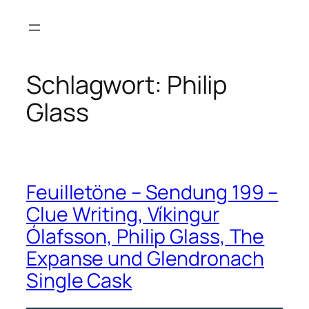
Zum
Inhalt
springen
Schlagwort:
Philip
Glass
Feuilletöne – Sendung 199 –
Clue Writing, Víkingur
Ólafsson, Philip Glass, The
Expanse und Glendronach
Single Cask