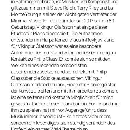
in Baltimore geboren, ist Musiker und Komponist und
gilt zusammen mit Steve Reich, Terry Riley und La
Monte Young als einer der wichtigsten Vertreter der
Minimal Music. Er feierte im Januar 2017 seinen 80.
Geburtstag. Víkingur Ólafsson hat einige dieser
Études für Piano eingespielt. Die Aufnahmen
entstanden im Harpa Konzerthaus in Reykjavik und
für Víkingur Ólafsson war es eine besondere
Aufnahme, denn er stand währenddessen in engem
Kontakt zu Philip Glass. Er konnte sich so mit den
Werken eines lebenden Komponisten
auseinanderzusetzen und sich direkt mit Philip
Glass über die Stücke austauschen. Víkingur
Ólafsson merkte dazu an: „Einen der Pioniergeister
der Kunst zu treffen und mit ihm arbeiten zu können,
ist eine seltene und kostbare Möglichkeit für mich
gewesen, für die ich sehr dankbar bin. Für ihn und mit
ihm zu spielen, hat mir vor Augen geführt, dass
Musik immer lebendig ist – kein totes Monument,
sondern ein lebendiges, sich ständig veränderndes
Umfeld, ein ganzer Wald überreich an