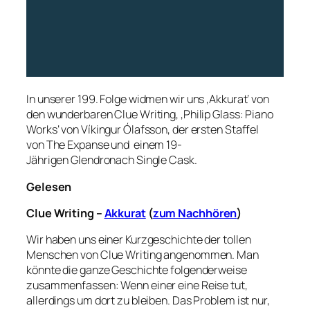
In unserer 199. Folge widmen wir uns ‚Akkurat‘ von
den wunderbaren Clue Writing, ‚Philip Glass: Piano
Works‘ von Víkingur Ólafsson, der ersten Staffel
von The Expanse und einem 19-
Jährigen Glendronach Single Cask.
Gelesen
Clue Writing –
Akkurat
(
zum Nachhören
)
Wir haben uns einer Kurzgeschichte der tollen
Menschen von Clue Writing angenommen. Man
könnte die ganze Geschichte folgenderweise
zusammenfassen: Wenn einer eine Reise tut,
allerdings um dort zu bleiben. Das Problem ist nur,