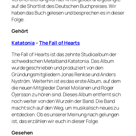
auf die Shortlist des Deutschen Buchpreises. Wir
haben das Buch gelesen und besprechen es in dieser
Folge.
Gehört
Katatonia
–
The Fall of Hearts
The Fall of Hearts ist das zehnte Studioalbum der
schwedischen Metalband Katatonia. Das Album
wurde geschrieben und produziert von den
Gründungsmitgliedern Jonas Renkse und Anders
Nyström. Weiterhin ist es das erste Album, auf dem
die neuen Mitglieder Daniel Moilanen und Roger
Öjersson zu hören sind. Dieses Album entfernt sich
noch weiter von den Wurzeln der Band. Die Band
macht sich auf den Weg, um musikalisch neues zu
entdecken. Ob es unserer Meinung nach gelungen
ist, das erzählen wir euch in dieser Folge.
Gesehen