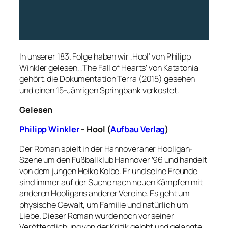
In unserer 183. Folge haben wir ‚Hool‘ von Philipp
Winkler gelesen, ‚The Fall of Hearts‘ von Katatonia
gehört, die Dokumentation Terra (2015) gesehen
und einen 15-Jährigen Springbank verkostet.
Gelesen
Philipp Winkler
– Hool (
Aufbau Verlag
)
Der Roman spielt in der Hannoveraner Hooligan-
Szene um den Fußballklub Hannover ’96 und handelt
von dem jungen Heiko Kolbe. Er und seine Freunde
sind immer auf der Suche nach neuen Kämpfen mit
anderen Hooligans anderer Vereine. Es geht um
physische Gewalt, um Familie und natürlich um
Liebe. Dieser Roman wurde noch vor seiner
Veröffentlichung von der Kritik gelobt und gelangte