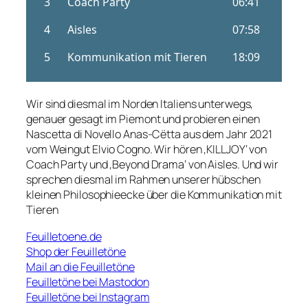
Wir sind diesmal im Norden Italiens unterwegs,
genauer gesagt im Piemont und probieren einen
Nascetta di Novello Anas-Cëtta aus dem Jahr 2021
vom Weingut Elvio Cogno. Wir hören ‚KILLJOY‘ von
Coach Party und ‚Beyond Drama‘ von Aisles. Und wir
sprechen diesmal im Rahmen unserer hübschen
kleinen Philosophieecke über die Kommunikation mit
Tieren
Feuilletoene.de
Shop der Feuilletöne
Mail an die Feuilletöne
Feuilletöne bei Mastodon
Feuilletöne bei Instagram