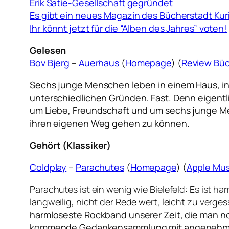
Erik Satie-Gesellschaft gegründet
Es gibt ein neues Magazin des Bücherstadt Kur
Ihr könnt jetzt für die “Alben des Jahres” voten!
Gelesen
Bov Bjerg
–
Auerhaus
(
Homepage
) (
Review Büc
Sechs junge Menschen leben in einem Haus, in e
unterschiedlichen Gründen. Fast. Denn eigentli
um Liebe, Freundschaft und um sechs junge Me
ihren eigenen Weg gehen zu können.
Gehört (Klassiker)
Coldplay
–
Parachutes
(
Homepage
) (
Apple Mus
Parachutes ist ein wenig wie Bielefeld: Es ist 
langweilig, nicht der Rede wert, leicht zu verg
harmloseste Rockband unserer Zeit, die man n
kommende Gedankensammlung mit angenehmen 