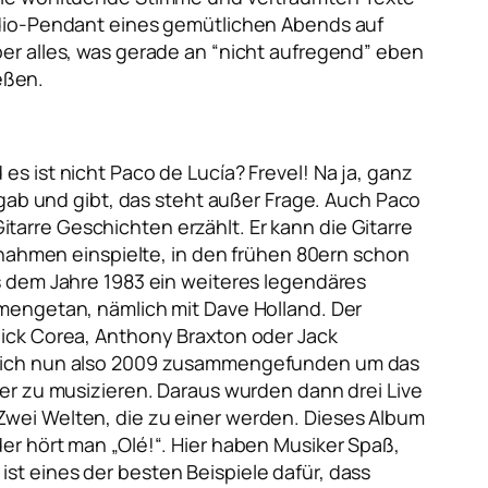
udio-Pendant eines gemütlichen Abends auf
er alles, was gerade an “nicht aufregend” eben
eßen.
s ist nicht Paco de Lucía? Frevel! Na ja, ganz
 gab und gibt, das steht außer Frage. Auch Paco
Gitarre Geschichten erzählt. Er kann die Gitarre
fnahmen einspielte, in den frühen 80ern schon
s dem Jahre 1983 ein weiteres legendäres
mengetan, nämlich mit Dave Holland. Der
hick Corea, Anthony Braxton oder Jack
n sich nun also 2009 zusammengefunden um das
er zu musizieren. Daraus wurden dann drei Live
Zwei Welten, die zu einer werden. Dieses Album
er hört man „Olé!“. Hier haben Musiker Spaß,
t eines der besten Beispiele dafür, dass