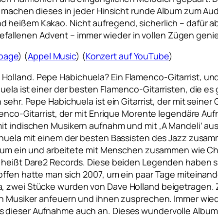
nd machen dieses in jeder Hinsicht runde Album zum A
 heißem Kakao. Nicht aufregend, sicherlich – dafür ab
ch befallenen Advent – immer wieder in vollen Zügen geni
page
)
(
Appel Music
) (
Konzert auf YouTube
)
lland. Pepe Habichuela? Ein Flamenco-Gitarrist, und e
uela ist einer der besten Flamenco-Gitarristen, die es
sehr. Pepe Habichuela ist ein Gitarrist, der mit seiner 
amenco-Gitarrist, der mit Enrique Morente legendäre Au
mit indischen Musikern aufnahm und mit ‚A Mandeli‘ au
ichuela mit einem der besten Bassisten des Jazz zusam
 Album ein und arbeitete mit Menschen zusammen wie C
 es heißt Dare2 Records. Diese beiden Legenden habe
offen hatte man sich 2007, um ein paar Tage miteinand
, zwei Stücke wurden von Dave Holland beigetragen. 
ren Musiker anfeuern und ihnen zusprechen. Immer wied
 dieser Aufnahme auch an. Dieses wundervolle Album is