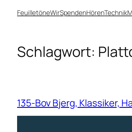
Zum
Feuilletöne
Wir
Spenden
Hören
Technik
M
Inhalt
springen
Schlagwort:
Plat
135-Bov Bjerg, Klassiker, H