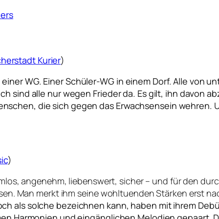
iers
herstadt Kurier
)
iner WG. Einer Schüler-WG in einem Dorf. Alle von unte
ch sind alle nur wegen Frieder da. Es gilt, ihn davon 
nschen, die sich gegen das Erwachsensein wehren. Und
ic
)
harmlos, angenehm, liebenswert, sicher – und für den du
essen. Man merkt ihm seine wohltuenden Stärken erst nac
och als solche bezeichnen kann, haben mit ihrem Debü
Harmonien und eingänglichen Melodien gepaart. Di