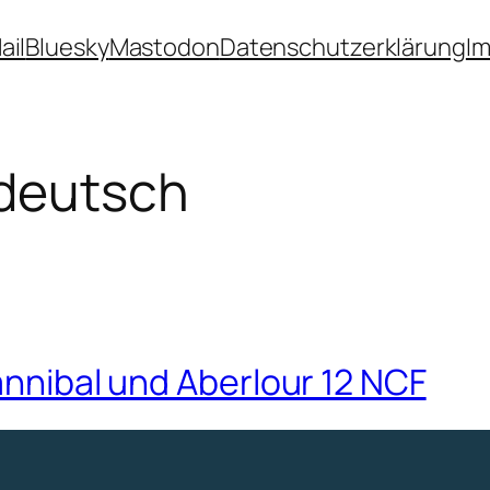
ail
Bluesky
Mastodon
Datenschutzerklärung
I
tdeutsch
annibal und Aberlour 12 NCF