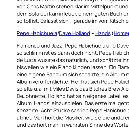
von Chris Martin stehen klar im Mittelpunkt u
dem Sofa bei Kaminfeuer, einem guten Buch und
so toll ist. Es lässt sich – gerade im vom Kits
Pepe Habichuela
/
Dave Holland
–
Hands
(
Home
Flamenco und Jazz. Pepe Habichuela und Dave Ho
so schlimm ist es dann doch nicht. Pepe Habich
de Lucía wusste das natürlich, und schätzte ihn 
bisweilen wie ein Piano klingen lassen. Ein Fl
eine eigene Band um sich scharrte, ein Album 
Album veröffentlichte. Hier hat sich Pepe Hab
spielte u.a. mit Miles Davis das Bitches Brew
DeJohnette. Holland hat sein eigenes Label,
Album ‚Hands‘ einzuspielen. Das erste mal getr
Konzerte. Acht Stücke schrieb Pepe Habichuela
atmet. Man hört die Musiker, wie sie die ande
und das hört man im wahrsten Sinne des Wortes