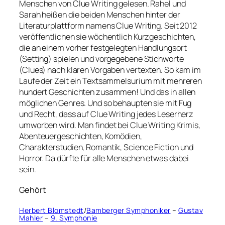
Menschen von Clue Writing gelesen. Rahel und
Sarah heißen die beiden Menschen hinter der
Literaturplattform namens Clue Writing. Seit 2012
veröffentlichen sie wöchentlich Kurzgeschichten,
die an einem vorher festgelegten Handlungsort
(Setting) spielen und vorgegebene Stichworte
(Clues) nach klaren Vorgaben vertexten. So kam im
Laufe der Zeit ein Textsammelsurium mit mehreren
hundert Geschichten zusammen! Und das in allen
möglichen Genres. Und so behaupten sie mit Fug
und Recht, dass auf Clue Writing jedes Leserherz
umworben wird. Man findet bei Clue Writing Krimis,
Abenteuergeschichten, Komödien,
Charakterstudien, Romantik, Science Fiction und
Horror. Da dürfte für alle Menschen etwas dabei
sein.
Gehört
Herbert Blomstedt
/
Bamberger Symphoniker
–
Gustav
Mahler
–
9. Symphonie