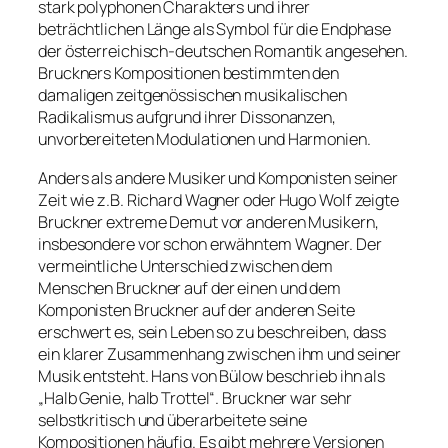
stark polyphonen Charakters und ihrer
beträchtlichen Länge als Symbol für die Endphase
der österreichisch-deutschen Romantik angesehen.
Bruckners Kompositionen bestimmten den
damaligen zeitgenössischen musikalischen
Radikalismus aufgrund ihrer Dissonanzen,
unvorbereiteten Modulationen und Harmonien.
Anders als andere Musiker und Komponisten seiner
Zeit wie z.B. Richard Wagner oder Hugo Wolf zeigte
Bruckner extreme Demut vor anderen Musikern,
insbesondere vor schon erwähntem Wagner. Der
vermeintliche Unterschied zwischen dem
Menschen Bruckner auf der einen und dem
Komponisten Bruckner auf der anderen Seite
erschwert es, sein Leben so zu beschreiben, dass
ein klarer Zusammenhang zwischen ihm und seiner
Musik entsteht. Hans von Bülow beschrieb ihn als
„Halb Genie, halb Trottel“. Bruckner war sehr
selbstkritisch und überarbeitete seine
Kompositionen häufig. Es gibt mehrere Versionen