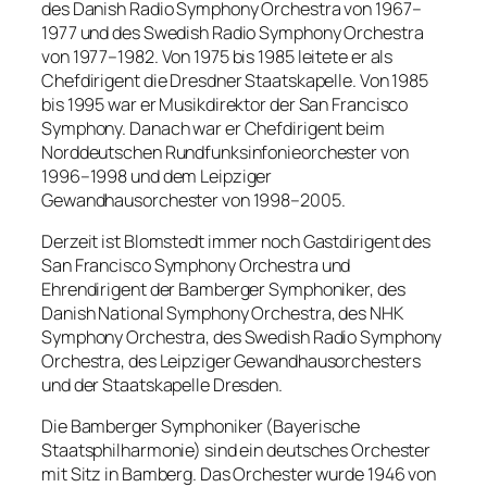
des Danish Radio Symphony Orchestra von 1967–
1977 und des Swedish Radio Symphony Orchestra
von 1977–1982. Von 1975 bis 1985 leitete er als
Chefdirigent die Dresdner Staatskapelle. Von 1985
bis 1995 war er Musikdirektor der San Francisco
Symphony. Danach war er Chefdirigent beim
Norddeutschen Rundfunksinfonieorchester von
1996–1998 und dem Leipziger
Gewandhausorchester von 1998–2005.
Derzeit ist Blomstedt immer noch Gastdirigent des
San Francisco Symphony Orchestra und
Ehrendirigent der Bamberger Symphoniker, des
Danish National Symphony Orchestra, des NHK
Symphony Orchestra, des Swedish Radio Symphony
Orchestra, des Leipziger Gewandhausorchesters
und der Staatskapelle Dresden.
Die Bamberger Symphoniker (Bayerische
Staatsphilharmonie) sind ein deutsches Orchester
mit Sitz in Bamberg. Das Orchester wurde 1946 von