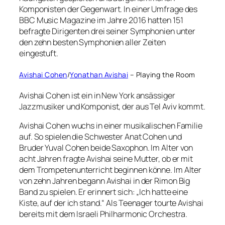
Komponisten der Gegenwart. In einer Umfrage des
BBC Music Magazine im Jahre 2016 hatten 151
befragte Dirigenten drei seiner Symphonien unter
den zehn besten Symphonien aller Zeiten
eingestuft.
Avishai Cohen
/
Yonathan Avishai
– Playing the Room
Avishai Cohen ist ein in New York ansässiger
Jazzmusiker und Komponist, der aus Tel Aviv kommt.
Avishai Cohen wuchs in einer musikalischen Familie
auf. So spielen die Schwester Anat Cohen und
Bruder Yuval Cohen beide Saxophon. Im Alter von
acht Jahren fragte Avishai seine Mutter, ob er mit
dem Trompetenunterricht beginnen könne. Im Alter
von zehn Jahren begann Avishai in der Rimon Big
Band zu spielen. Er erinnert sich: „Ich hatte eine
Kiste, auf der ich stand.“ Als Teenager tourte Avishai
bereits mit dem Israeli Philharmonic Orchestra.