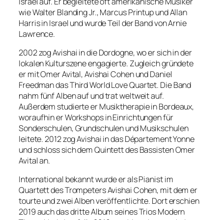
Israel auf. Er begleitete oft amerikanische Musiker
wie Walter Blanding Jr., Marcus Printup und Allan
Harris in Israel und wurde Teil der Band von Arnie
Lawrence.
2002 zog Avishai in die Dordogne, wo er sich in der
lokalen Kulturszene engagierte. Zugleich gründete
er mit Omer Avital, Avishai Cohen und Daniel
Freedman das Third World Love Quartet. Die Band
nahm fünf Alben auf und trat weltweit auf.
Außerdem studierte er Musiktherapie in Bordeaux,
woraufhin er Workshops in Einrichtungen für
Sonderschulen, Grundschulen und Musikschulen
leitete. 2012 zog Avishai in das Département Yonne
und schloss sich dem Quintett des Bassisten Omer
Avital an.
International bekannt wurde er als Pianist im
Quartett des Trompeters Avishai Cohen, mit dem er
tourte und zwei Alben veröffentlichte. Dort erschien
2019 auch das dritte Album seines Trios Modern