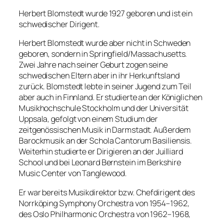
Herbert Blomstedt wurde 1927 geboren und ist ein
schwedischer Dirigent.
Herbert Blomstedt wurde aber nicht in Schweden
geboren, sondern in Springfield/Massachusetts.
Zwei Jahre nach seiner Geburt zogen seine
schwedischen Eltern aber in ihr Herkunftsland
zurück. Blomstedt lebte in seiner Jugend zum Teil
aber auch in Finnland. Er studierte an der Königlichen
Musikhochschule Stockholm und der Universität
Uppsala, gefolgt von einem Studium der
zeitgenössischen Musik in Darmstadt. Außerdem
Barockmusik an der Schola Cantorum Basiliensis.
Weiterhin studierte er Dirigieren an der Juilliard
School und bei Leonard Bernstein im Berkshire
Music Center von Tanglewood.
Er war bereits Musikdirektor bzw. Chefdirigent des
Norrköping Symphony Orchestra von 1954–1962,
des Oslo Philharmonic Orchestra von 1962–1968,