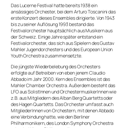
Das Lucerne Festival hatte bereits 1938 ein
ansässiges Orchester, bei dem Arturo Toscanini das
erste Konzert dieses Ensembles dirigierte. Von 1943
bis zu seiner Auflösung 1993 bestand das
Festivalorchester hauptsächlich aus Musikern aus
der Schweiz. Einige Jahre später entstand ein
Festivalorchester, das sich aus Spielern des Gustav
Mahler Jugendorchesters und des European Union
Youth Orchestra zusammensetzte.
Die jüngste Wiederbelebung des Orchesters
erfolgte auf Betreiben von eben jenem Claudio
Abbado im Jahr 2000. Kern des Ensembles ist das
Mahler Chamber Orchestra. Außerdem besteht das
LFO aus SolistInnen und OrchestermusikerInnen wie
z.B. aus Mitgliedern des Alban Berg Quartetts oder
des Hagen Quartetts. Das Orchester umfasst auch
MitgliederInnen von Orchestern, mit denen Abbado
eine Verbindung hatte, wie den Berliner
Philharmonikern, des London Symphony Orchestra