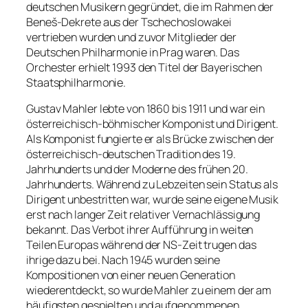
deutschen Musikern gegründet, die im Rahmen der
Beneš-Dekrete aus der Tschechoslowakei
vertrieben wurden und zuvor Mitglieder der
Deutschen Philharmonie in Prag waren. Das
Orchester erhielt 1993 den Titel der Bayerischen
Staatsphilharmonie.
Gustav Mahler lebte von 1860 bis 1911 und war ein
österreichisch-böhmischer Komponist und Dirigent.
Als Komponist fungierte er als Brücke zwischen der
österreichisch-deutschen Tradition des 19.
Jahrhunderts und der Moderne des frühen 20.
Jahrhunderts. Während zu Lebzeiten sein Status als
Dirigent unbestritten war, wurde seine eigene Musik
erst nach langer Zeit relativer Vernachlässigung
bekannt. Das Verbot ihrer Aufführung in weiten
Teilen Europas während der NS-Zeit trugen das
ihrige dazu bei. Nach 1945 wurden seine
Kompositionen von einer neuen Generation
wiederentdeckt, so wurde Mahler zu einem der am
häufigsten gespielten und aufgenommenen