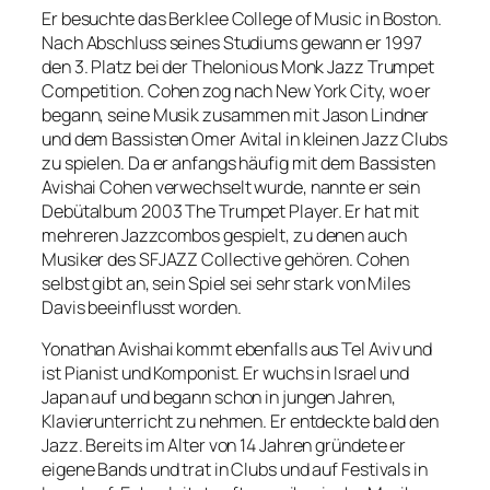
Er besuchte das Berklee College of Music in Boston.
Nach Abschluss seines Studiums gewann er 1997
den 3. Platz bei der Thelonious Monk Jazz Trumpet
Competition. Cohen zog nach New York City, wo er
begann, seine Musik zusammen mit Jason Lindner
und dem Bassisten Omer Avital in kleinen Jazz Clubs
zu spielen. Da er anfangs häufig mit dem Bassisten
Avishai Cohen verwechselt wurde, nannte er sein
Debütalbum 2003 The Trumpet Player. Er hat mit
mehreren Jazzcombos gespielt, zu denen auch
Musiker des SFJAZZ Collective gehören. Cohen
selbst gibt an, sein Spiel sei sehr stark von Miles
Davis beeinflusst worden.
Yonathan Avishai kommt ebenfalls aus Tel Aviv und
ist Pianist und Komponist. Er wuchs in Israel und
Japan auf und begann schon in jungen Jahren,
Klavierunterricht zu nehmen. Er entdeckte bald den
Jazz. Bereits im Alter von 14 Jahren gründete er
eigene Bands und trat in Clubs und auf Festivals in