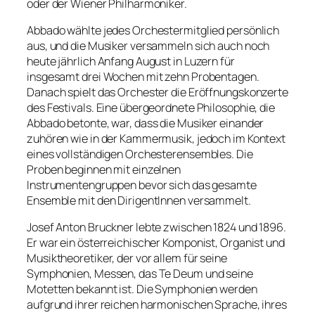
oder der Wiener Philharmoniker.
Abbado wählte jedes Orchestermitglied persönlich
aus, und die Musiker versammeln sich auch noch
heute jährlich Anfang August in Luzern für
insgesamt drei Wochen mit zehn Probentagen.
Danach spielt das Orchester die Eröffnungskonzerte
des Festivals. Eine übergeordnete Philosophie, die
Abbado betonte, war, dass die Musiker einander
zuhören wie in der Kammermusik, jedoch im Kontext
eines vollständigen Orchesterensembles. Die
Proben beginnen mit einzelnen
Instrumentengruppen bevor sich das gesamte
Ensemble mit den DirigentInnen versammelt.
Josef Anton Bruckner lebte zwischen 1824 und 1896.
Er war ein österreichischer Komponist, Organist und
Musiktheoretiker, der vor allem für seine
Symphonien, Messen, das Te Deum und seine
Motetten bekannt ist. Die Symphonien werden
aufgrund ihrer reichen harmonischen Sprache, ihres