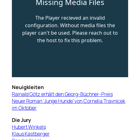
Neuigkleiten
Rainald Götz erhält den Georg-Büchner-Preis
Neuer Roman ‘Junge Hunde’ von Cornelia Travnicek
im Oktober
Die Jury
Hubert Winkels
Klaus Kastberger