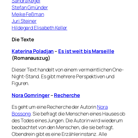
Sandra Kegel
Stefan Gmünder
Meike Feßman
Juri Steiner
Hildegard Elisabeth Keller
Die Texte
Katerina Poladjan
–
Es ist weit bis Marseille
(Romanauszug)
Dieser Text handelt von einem vermeintlichen One-
Night-Stand. Es gibt mehrere Perspektiven und
Figuren.
Nora Gomringer
–
Recherche
Es geht um eine Recherche der Autorin
Nora
Bossong
. Sie befragt die Menschen eines Hauses ob
des Todes eines Jungen. Die Autorin wird wiederum
beobachtet von den Menschen, die sie befragt.
Obendrein gibt es eine Erzählerinstanz. Alle