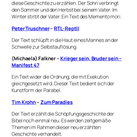
diese Geschichte zu erzählen. Der Sohn verbringt
den Sommer und den Herbst bei seinem Vater. Im
Winter stirbt der Vater. Ein Text des
Memento mori.
Peter Truschner
–
RTL-Reptil
Der Text schlüpft in die Haut eines Mannes an der
Schwelle zur Selbstauflösung.
(Michaela) Falkner
–
Krieger sein, Bruder sein –
Manifest 47
Ein Text wider die Ordnung, die mit Exekution
gleichgesetzt wird. Dieser Text bedient sich der
Kunstform der Parabel.
Tim Krohn
–
Zum Paradies
Der Text erzählt die Schöpfungsgeschichte der
Bibel noch einmal neu. Es werden zeitgemäße
Themen im Rahmen dieser neu erzählten
Geschichte verhandelt.