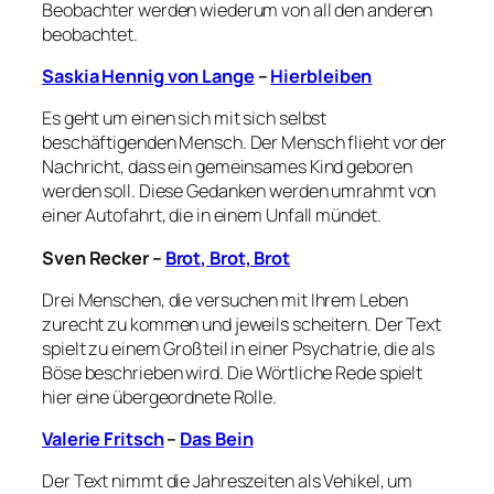
Beobachter werden wiederum von all den anderen
beobachtet.
Saskia Hennig von Lange
–
Hierbleiben
Es geht um einen sich mit sich selbst
beschäftigenden Mensch. Der Mensch flieht vor der
Nachricht, dass ein gemeinsames Kind geboren
werden soll. Diese Gedanken werden umrahmt von
einer Autofahrt, die in einem Unfall mündet.
Sven Recker
–
Brot, Brot, Brot
Drei Menschen, die versuchen mit Ihrem Leben
zurecht zu kommen und jeweils scheitern. Der Text
spielt zu einem Großteil in einer Psychatrie, die als
Böse beschrieben wird. Die Wörtliche Rede spielt
hier eine übergeordnete Rolle.
Valerie Fritsch
–
Das Bein
Der Text nimmt die Jahreszeiten als Vehikel, um