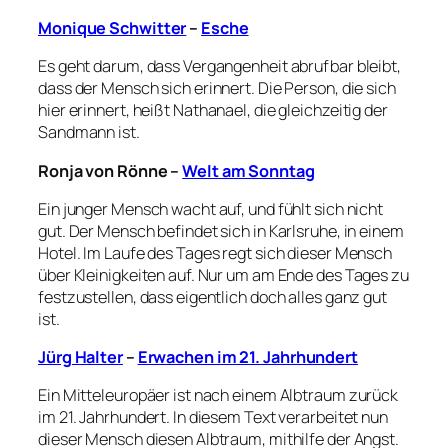
Monique Schwitter
–
Esche
Es geht darum, dass Vergangenheit abrufbar bleibt,
dass der Mensch sich erinnert. Die Person, die sich
hier erinnert, heißt
Nathanael
, die gleichzeitig der
Sandmann ist.
Ronja von Rönne
–
Welt am Sonntag
Ein junger Mensch wacht auf, und fühlt sich nicht
gut. Der Mensch befindet sich in Karlsruhe, in einem
Hotel. Im Laufe des Tages regt sich dieser Mensch
über Kleinigkeiten auf. Nur um am Ende des Tages zu
festzustellen, dass eigentlich doch alles ganz gut
ist.
Jürg Halter
–
Erwachen im 21. Jahrhundert
Ein Mitteleuropäer ist nach einem Albtraum zurück
im 21. Jahrhundert. In diesem Text verarbeitet nun
dieser Mensch diesen Albtraum, mithilfe der Angst.