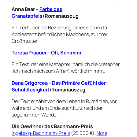
Anna Baar –
Farbe des
Granatapfels
/Romanauszug
Ein Text über die Beziehung, eines sich in der
Adoleszenz befindlichen Mädchens, zu Ihrer
Großmutter.
Teresa Präauer
–
Oh, Schimmi
Ein Text, der eine Metapher, nämlich die Metapher
‚Ich mach mich zum Affen‘, wörtlich nimmt.
Dana Grigorcea
–
Das Primäre Gefühl der
Schuldlosigkeit
/Romanauszug
Der Text erzählt von dem Leben in Rumänien, vor,
während, und am Ende auch kurz nach der
sogenannten Wende.
Die Gewinner des Bachmann-Preis
Ingeborg-Bachmann-Preis
(25.000 €):
Nora