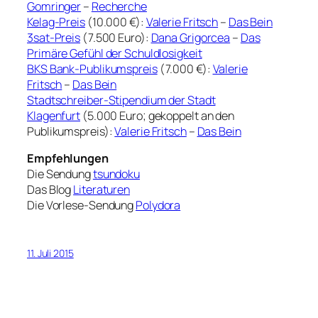
Gomringer
–
Recherche
Kelag-Preis
(10.000 €):
Valerie Fritsch
–
Das Bein
3sat-Preis
(7.500 Euro):
Dana Grigorcea
–
Das
Primäre Gefühl der Schuldlosigkeit
BKS Bank-Publikumspreis
(7.000 €):
Valerie
Fritsch
–
Das Bein
Stadtschreiber-Stipendium der Stadt
Klagenfurt
(5.000 Euro; gekoppelt an den
Publikumspreis):
Valerie Fritsch
–
Das Bein
Empfehlungen
Die Sendung
tsundoku
Das Blog
Literaturen
Die Vorlese-Sendung
Polydora
11. Juli 2015