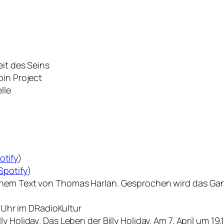
eit des Seins
pin Project
lle
otify
)
Spotify
)
inem Text von Thomas Harlan. Gesprochen wird das Gan
0 Uhr im DRadioKultur
ly Holiday
. Das Leben der Billy Holiday. Am 7. April um 19