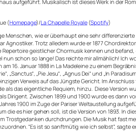
aus aufgeführt. Musikalisch ist dieses Werk in der Rom
ue (
Homepage
)/
La Chapelle Royale
(
Spotify
)
e Menschen, wie er überhaupt eine sehr differenzierte
 Agnostiker. Trotz alledem wurde er 1877 Chordirektor d
 Repertoire geistlicher Chormusik kennen und befand, d
el nun schon so lange! Das reichte mir allmählich! Ich 
 am 16. Januar 1888 in La Madeleine zu einem Begräbni
yrie“, „Sanctus“, „Pie Jesu“, „Agnus Dei“ und „In Parad
inzigen Verweis auf das Jüngste Gericht. Im Anschluss 
de als das eigentliche Requiem, hinzu. Diese Version w
é als Dirigent. Zwischen 1899 und 1900 wurde es dann v
es Jahres 1900 im Zuge der Pariser Weltaustellung aufg
m die es hier gehen soll, ist die Version von 1893. In 
vom Trostgedanken durchdrungen. Die Musik hat fast me
ordnen. “Es ist so sanftmütig wie ich selbst”, sagte er