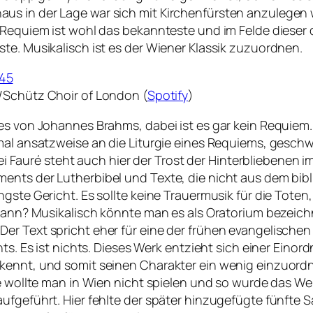
s in der Lage war sich mit Kirchenfürsten anzulegen 
 Requiem ist wohl das bekannteste und im Felde dieser d
te. Musikalisch ist es der Wiener Klassik zuzuordnen.
 45
/Schütz Choir of London (
Spotify
)
kes von Johannes Brahms, dabei ist es gar kein Requie
 mal ansatzweise an die Liturgie eines Requiems, gesch
e bei Fauré steht auch hier der Trost der Hinterbliebene
ents der Lutherbibel und Texte, die nicht aus dem bib
ngste Gericht. Es sollte keine Trauermusik für die Tote
s dann? Musikalisch könnte man es als Oratorium bezeic
er Text spricht eher für eine der frühen evangelischen
hts. Es ist nichts. Dieses Werk entzieht sich einer Ein
 kennt, und somit seinen Charakter ein wenig einzuord
e wollte man in Wien nicht spielen und so wurde das Wer
ufgeführt. Hier fehlte der später hinzugefügte fünfte 