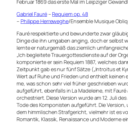
Februar 1869 das erste Mal im Leipziger Gewandh
Gabriel Fauré
–
Requiem op. 48
–
Philippe Herreweghe
/Ensemble Musique Obliq
Fauré respektierte und bewunderte zwar gläubig
Dinge die ihn umgaben anging, doch er selbst war
lernte er naturgemäß das ziemlich umfangreiche
„Ich begleitete Trauergottesdienste auf der Org
komponierte er sein Requiem 1887, welches dann
Zeitpunkt gab es nur fünf Sätze („Introitus et K
Wert auf Ruhe und Frieden und enthielt keinen e
me, was schon sehr viel früher geschrieben wur
aufgeführt, ebenfalls in La Madeleine, mit Faur
orchestriert. Diese Version wurde am 12. Juli d
Tode des Komponisten aufgeführt. Die Version, u
dem himmlischen Strafgericht, vielmehr ist es 
Romantik, Klassik, Renaissance und Moderne einzu