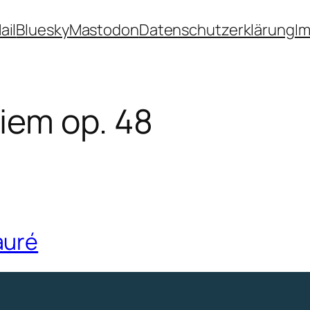
ail
Bluesky
Mastodon
Datenschutzerklärung
I
iem op. 48
auré