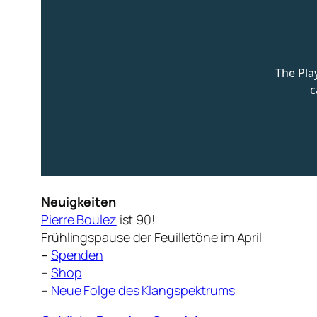
Neuigkeiten
Pierre Boulez
ist 90!
Frühlingspause der Feuilletöne im April
–
Spenden
–
Shop
–
Neue Folge des Klangspektrums