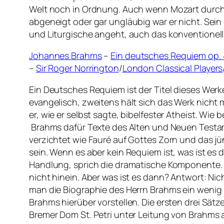
Welt noch in Ordnung. Auch wenn Mozart durchau
abgeneigt oder gar ungläubig war er nicht. Sein
und Liturgische angeht, auch das konventionells
Johannes Brahms
–
Ein deutsches Requiem op.
–
Sir Roger Norrington
/
London Classical Players
Ein Deutsches Requiem ist der Titel dieses Wer
evangelisch, zweitens hält sich das Werk nicht
er, wie er selbst sagte, bibelfester Atheist. Wi
Brahms dafür Texte des Alten und Neuen Testam
verzichtet wie Fauré auf Gottes Zorn und das jü
sein. Wenn es aber kein Requiem ist, was ist e
Handlung, sprich die dramatische Komponente. D
nicht hinein. Aber was ist es dann? Antwort: Nic
man die Biographie des Herrn Brahms ein wenig
Brahms hierüber vorstellen. Die ersten drei Sätz
Bremer Dom St. Petri unter Leitung von Brahms a