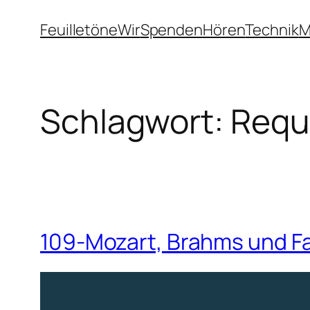
Zum
Feuilletöne
Wir
Spenden
Hören
Technik
M
Inhalt
springen
Schlagwort:
Requ
109-Mozart, Brahms und F