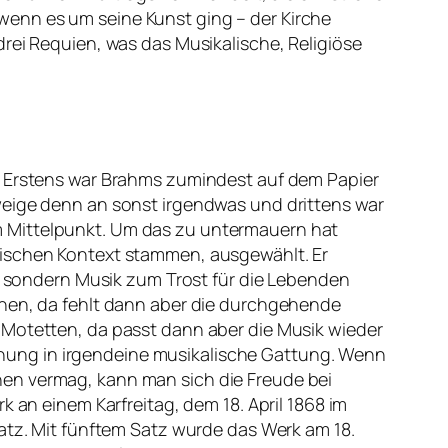
wenn es um seine Kunst ging – der Kirche
rei Requien, was das Musikalische, Religiöse
m. Erstens war Brahms zumindest auf dem Papier
weige denn an sonst irgendwas und drittens war
n im Mittelpunkt. Um das zu untermauern hat
lischen Kontext stammen, ausgewählt. Er
n, sondern Musik zum Trost für die Lebenden
hnen, da fehlt dann aber die durchgehende
 Motetten, da passt dann aber die Musik wieder
ordnung in irgendeine musikalische Gattung. Wenn
nen vermag, kann man sich die Freude bei
k an einem Karfreitag, dem 18. April 1868 im
Satz. Mit fünftem Satz wurde das Werk am 18.