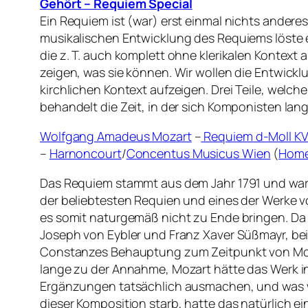
Gehört – Requiem Special
Ein Requiem ist (war) erst einmal nichts andere
musikalischen Entwicklung des Requiems löste e
die z. T. auch komplett ohne klerikalen Kontext
zeigen, was sie können. Wir wollen die Entwick
kirchlichen Kontext aufzeigen. Drei Teile, welch
behandelt die Zeit, in der sich Komponisten la
Wolfgang Amadeus Mozart
–
Requiem d-Moll KV
–
Harnoncourt
/
Concentus Musicus Wien
(
Hom
Das Requiem stammt aus dem Jahr 1791 und war M
der beliebtesten Requien und eines der Werke 
es somit naturgemäß nicht zu Ende bringen. Da 
Joseph von Eybler und Franz Xaver Süßmayr, be
Constanzes Behauptung zum Zeitpunkt von Mozart
lange zu der Annahme, Mozart hätte das Werk i
Ergänzungen tatsächlich ausmachen, und was w
dieser Komposition starb, hatte das natürlich ei