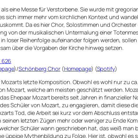
s als eine Messe für Verstorbene. Sie wurde mit gregori
s sich immer mehr vom kirchlichen Kontext und wandelt
 auskommt. Da es hier Chor, Solostimmen und Orchester 
lung von der musikalischen Untermalung einer Totenmes
e in loser Reihenfolge aufeinander folgen werden, sollen
ngsam über die Vorgaben der Kirche hinweg setzen.
 626
epage
)/
Schönberg Chor
(
Homepage
) (
Spotify
)
ozarts letzte Komposition. Obwohl es wohl nur zu ca. z
von Mozart, welche am meisten geschätzt werden. Moz
das Ehepaar Mozart bereits seit Jahren in finanzieller
ides Schüler von Mozart, zu engagieren, damit diese d
s Tod, die Arbeit sei kurz vor dem Abschluss entstand
n seinen letzten Zügen mehr oder weniger zu Ende Ko
elcher Schüler wann geschrieben hat, das weiß man bi
ne üppige Mythenbildung zu Folge. Hier ist, obwohl es s