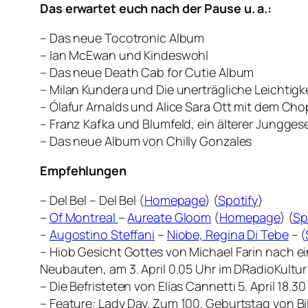
Das erwartet euch nach der Pause u. a.:
– Das neue Tocotronic Album
– Ian McEwan und Kindeswohl
– Das neue Death Cab for Cutie Album
– Milan Kundera und Die unerträgliche Leichtigk
– Ólafur Arnalds und Alice Sara Ott mit dem Cho
– Franz Kafka und Blumfeld, ein älterer Junggese
– Das neue Album von Chilly Gonzales
Empfehlungen
– Del Bel – Del Bel (
Homepage
) (
Spotify
)
–
Of Montreal
–
Aureate Gloom
(
Homepage
) (
Sp
–
Augostino Steffani
–
Niobe, Regina Di Tebe
– (
–
Hiob Gesicht Gottes
von Michael Farin nach e
Neubauten, am 3. April 0.05 Uhr im DRadioKultur
–
Die Befristeten
von Elias Cannetti 5. April 18.3
– Feature:
Lady Day. Zum 100. Geburtstag von Bil