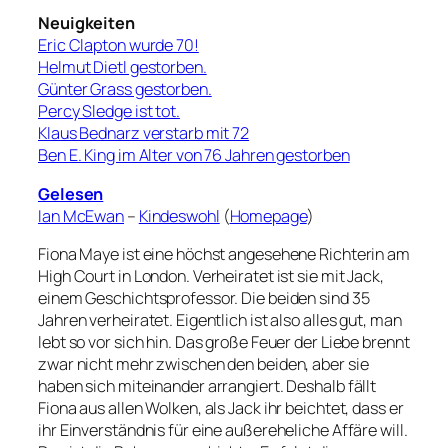
Neuigkeiten
Eric Clapton wurde 70!
Helmut Dietl gestorben.
Günter Grass gestorben.
Percy Sledge ist tot.
Klaus Bednarz verstarb mit 72
Ben E. King im Alter von 76 Jahren gestorben
Gelesen
Ian McEwan
–
Kindeswohl
(
Homepage
)
Fiona Maye ist eine höchst angesehene Richterin am
High Court in London. Verheiratet ist sie mit Jack,
einem Geschichtsprofessor. Die beiden sind 35
Jahren verheiratet. Eigentlich ist also alles gut, man
lebt so vor sich hin. Das große Feuer der Liebe brennt
zwar nicht mehr zwischen den beiden, aber sie
haben sich miteinander arrangiert. Deshalb fällt
Fiona aus allen Wolken, als Jack ihr beichtet, dass er
ihr Einverständnis für eine außereheliche Affäre will.