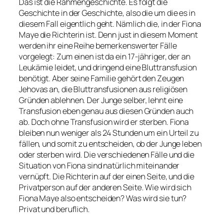
Das ist die Rahmengeschichte. Es folgt die
Geschichte in der Geschichte, also die um die es in
diesem Fall eigentlich geht. Nämlich die, in der Fiona
Maye die Richterin ist. Denn just in diesem Moment
werden ihr eine Reihe bemerkenswerter Fälle
vorgelegt: Zum einen ist da ein 17-jähriger, der an
Leukämie leidet, und dringend eine Bluttransfusion
benötigt. Aber seine Familie gehört den Zeugen
Jehovas an, die Bluttransfusionen aus religiösen
Gründen ablehnen. Der Junge selber, lehnt eine
Transfusion eben genau aus diesen Gründen auch
ab. Doch ohne Transfusion wird er sterben. Fiona
bleiben nun weniger als 24 Stunden um ein Urteil zu
fällen, und somit zu entscheiden, ob der Junge leben
oder sterben wird. Die verschiedenen Fälle und die
Situation von Fiona sind natürlich miteinander
vernüpft. Die Richterin auf der einen Seite, und die
Privatperson auf der anderen Seite. Wie wird sich
Fiona Maye also entscheiden? Was wird sie tun?
Privat und beruflich.