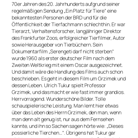
70er Jahren des 20. Jahrhunderts aufgrund seiner
regelmäßigen Sendung „Ein Platz für Tiere“ eine
bekanntesten Personen der BRD und für die
Öffentlichkeit der Tierfachmann schlechthin. Er war
Tierarzt, Verhaltensforscher, langjähriger Direktor
des Frankfurter Zoos, erfolgreicher Tierfilmer, Autor
sowie Herausgeber von Tierbüchern. Sein
Dokumentarfilm „Serengeti darf nicht sterben“
wurde 1960 als erster deutscher Film nach dem
Zweiten Weltkrieg mit einem Oscar ausgezeichnet.
Und damit wäre die Handlung des Films auch schon
beschrieben. Es geht in diesem Film um Grzimek und
dessen Leben. Ulrich Tukur spielt Professor
Grzimek, und das macht er wie fast immer grandios.
Herrvorragend. Wunderschöne Bilder. Tolle
schauspielerische Leistung. Man lernt hier etwas
über das Leben des Herrn Grzimek, den man, wenn
man denn alt genug ist, nur aus dem Fernsehen
kannte, und ihn so Sachen sagen hörte wie: „Dieses
possierliche Tierchen…“. Übrigens hat Tukur gar