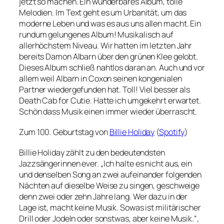
jetzt so machen. Ein wunderbares Album, tolle
Melodien. Im Text geht es um Urbanität, um das
moderne Leben und was es aus uns allen macht. Ein
rundum gelungenes Album! Musikalisch auf
allerhöchstem Niveau. Wir hatten im letzten Jahr
bereits Damon Albarn über den grünen Klee gelobt.
Dieses Album schließ nahtlos daran an. Auch und vor
allem weil Albarn in Coxon seinen kongenialen
Partner wiedergefunden hat. Toll! Viel besser als
Death Cab for Cutie. Hatte ich umgekehrt erwartet.
Schön dass Musik einen immer wieder überrascht.
Zum 100. Geburtstag von
Billie Holiday
(
Spotify
)
Billie Holiday zählt zu den bedeutendsten
Jazzsängerinnen ever. „Ich halte es nicht aus, ein
und denselben Song an zwei aufeinander folgenden
Nächten auf dieselbe Weise zu singen, geschweige
denn zwei oder zehn Jahre lang. Wer dazu in der
Lage ist, macht keine Musik. Sowas ist militärischer
Drill oder Jodeln oder sonstwas, aber keine Musik.“,