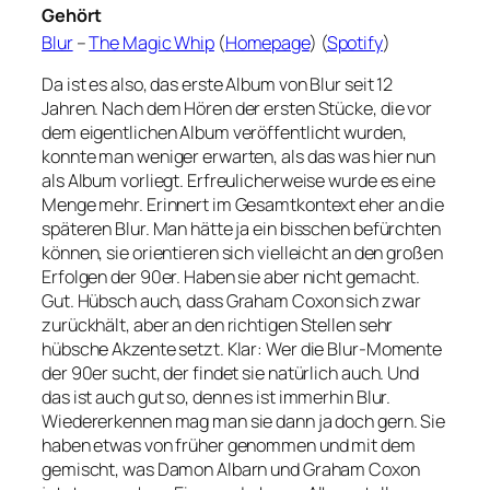
Gehört
Blur
–
The Magic Whip
(
Homepage
) (
Spotify
)
Da ist es also, das erste Album von Blur seit 12
Jahren. Nach dem Hören der ersten Stücke, die vor
dem eigentlichen Album veröffentlicht wurden,
konnte man weniger erwarten, als das was hier nun
als Album vorliegt. Erfreulicherweise wurde es eine
Menge mehr. Erinnert im Gesamtkontext eher an die
späteren Blur. Man hätte ja ein bisschen befürchten
können, sie orientieren sich vielleicht an den großen
Erfolgen der 90er. Haben sie aber nicht gemacht.
Gut. Hübsch auch, dass Graham Coxon sich zwar
zurückhält, aber an den richtigen Stellen sehr
hübsche Akzente setzt. Klar: Wer die Blur-Momente
der 90er sucht, der findet sie natürlich auch. Und
das ist auch gut so, denn es ist immerhin Blur.
Wiedererkennen mag man sie dann ja doch gern. Sie
haben etwas von früher genommen und mit dem
gemischt, was Damon Albarn und Graham Coxon