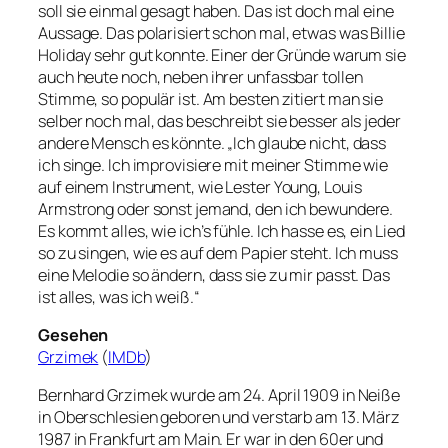
soll sie einmal gesagt haben. Das ist doch mal eine
Aussage. Das polarisiert schon mal, etwas was Billie
Holiday sehr gut konnte. Einer der Gründe warum sie
auch heute noch, neben ihrer unfassbar tollen
Stimme, so populär ist. Am besten zitiert man sie
selber noch mal, das beschreibt sie besser als jeder
andere Mensch es könnte. „Ich glaube nicht, dass
ich singe. Ich improvisiere mit meiner Stimme wie
auf einem Instrument, wie Lester Young, Louis
Armstrong oder sonst jemand, den ich bewundere.
Es kommt alles, wie ich’s fühle. Ich hasse es, ein Lied
so zu singen, wie es auf dem Papier steht. Ich muss
eine Melodie so ändern, dass sie zu mir passt. Das
ist alles, was ich weiß.“
Gesehen
Grzimek
(
IMDb
)
Bernhard Grzimek wurde am 24. April 1909 in Neiße
in Oberschlesien geboren und verstarb am 13. März
1987 in Frankfurt am Main. Er war in den 60er und