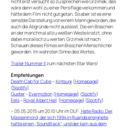
nicht erst versucht so zu sprechen wie Grzimek, das
wäre dann wohl zu einer Persiflage verkommen und
hätte dem Film nicht gut getan. So aber ist es eine
sensible Darstellung von einem Mann geworden, die
auch die Abgründe nicht auslässt. Die ein Bisschen
an der manchmal allzu weißen Weste kratzt, ohne
dabei moralisch zu werten. Grzimek ist nach
Schauen dieses Filmes ein Bisschen Menschlicher
geworden. Im wahrsten Sinne des Wortes.
Trailer Nummer II
zum nächsten Star Wars!
Empfehlungen
Death Cab for Cutie
–
Kintsugi
(
Homepage
)
(
Spotify
)
Guster
–
Evermotion
(
Homepage
) (
Spotify
)
Eels
–
Royal Albert Hall
(
Homepage
) (
Spotify
)
– 05.05.2015 um 20.10 Uhr im DLF:
Hate Radio. Der
Massenmord, der sich 1994 in Ruanda ereignete,
hatte einen „Soundtrack“, und der kam aus dem