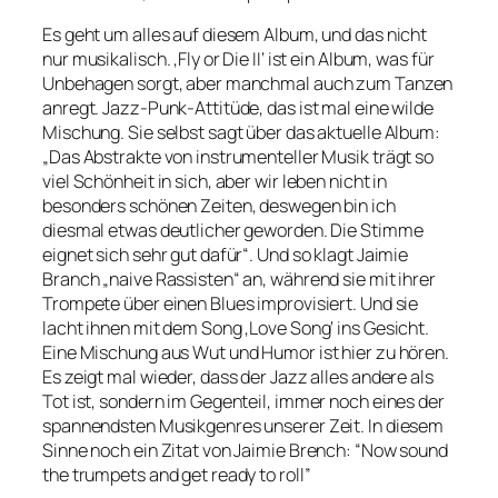
Es geht um alles auf diesem Album, und das nicht
nur musikalisch. ‚Fly or Die II‘ ist ein Album, was für
Unbehagen sorgt, aber manchmal auch zum Tanzen
anregt. Jazz-Punk-Attitüde, das ist mal eine wilde
Mischung. Sie selbst sagt über das aktuelle Album:
„Das Abstrakte von instrumenteller Musik trägt so
viel Schönheit in sich, aber wir leben nicht in
besonders schönen Zeiten, deswegen bin ich
diesmal etwas deutlicher geworden. Die Stimme
eignet sich sehr gut dafür“. Und so klagt Jaimie
Branch „naive Rassisten“ an, während sie mit ihrer
Trompete über einen Blues improvisiert. Und sie
lacht ihnen mit dem Song ‚Love Song‘ ins Gesicht.
Eine Mischung aus Wut und Humor ist hier zu hören.
Es zeigt mal wieder, dass der Jazz alles andere als
Tot ist, sondern im Gegenteil, immer noch eines der
spannendsten Musikgenres unserer Zeit. In diesem
Sinne noch ein Zitat von Jaimie Brench: “Now sound
the trumpets and get ready to roll”