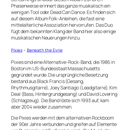
Phasenweise erinnert das ganze musikalisch ein
wenig an Tool oder Dead Can Dance. Es finden sich
auf diesem Album Folk-Anleihen, die fast eine
mittelalterliche Assoziation hervorrufen. Das Duo
fügt dem bekannten Klang der Band hier also einige
musikalischen Neuerungen hinzu.
Pixies
–
Beneath the Eyrie
Pixies sind eine Alternative-Rock-Band, die 1986 in
Boston im US-Bundesstaat Massachusetts
gegründet wurde. Die ursprüngliche Besetzung
bestand aus Black Francis (Gesang,
Rhythmusgitarre), Joey Santiago (Leadgitarre), Kim
Deal (Bass, Hintergrundgesang) und David Lovering
(Schlagzeug). Die Band löste sich 1993 auf, kam
aber 2004 wieder zusammen.
Die Pixies werden mit dem alternativen Rockboom
der 90er Jahre verbunden und greifen auf Elemente