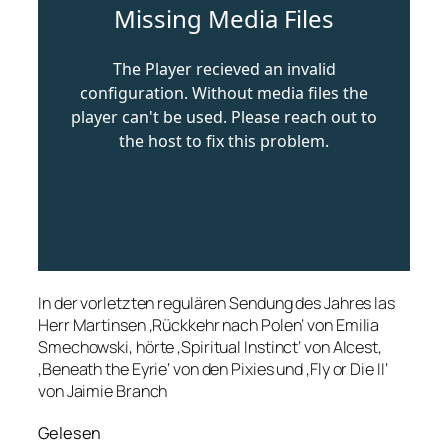
In der vorletzten regulären Sendung des Jahres las
Herr Martinsen ‚Rückkehr nach Polen‘ von Emilia
Smechowski, hörte ‚Spiritual Instinct‘ von Alcest,
‚Beneath the Eyrie‘ von den Pixies und ‚Fly or Die II‘
von Jaimie Branch
Gelesen