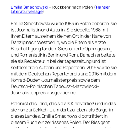
Emilia Smechowski
– Rückkehr nach Polen (
Hanser
Literaturverlage
)
Emilia Smechowski wurde 1983 in Polen geboren, sie
ist Journalistin und Autorin. Sie siedelte 1988 mit
ihren Eltern aus einem kleinen Ort in der Nähe von
Danzig nach Westberlin, wo die Eltern als Ärzte
Beschäftigung fanden. Sie studierte Operngesang
und Romanistik in Berlin und Rom. Danach arbeitete
sie als Redakteurin bei der tageszeitung und ist
seitdem freie Autorin und Reporterin. 2015 wurde sie
mit dem Deutschen Reporterpreis und 2016 mit dem
Konrad-Duden-Journalistenpreis sowie dem
Deutsch-Polnischen Tadeusz-Mazowiecki-
Journalistenpreis ausgezeichnet.
Polen ist das Land, das sie als Kind verließ und in das
sie nun zurückkehrt, um dort zu leben, als Bürgerin
dieses Landes. Emilia Smechowski porträtiert in
diesem Buch ein zerrissenes Polen. Der Riss geht