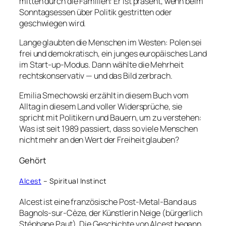
mitten durch die Familien: Er ist präsent, wenn beim
Sonntagsessen über Politik gestritten oder
geschwiegen wird.
Lange glaubten die Menschen im Westen: Polen sei
frei und demokratisch, ein junges europäisches Land
im Start-up-Modus. Dann wählte die Mehrheit
rechtskonservativ — und das Bild zerbrach.
Emilia Smechowski erzählt in diesem Buch vom
Alltag in diesem Land voller Widersprüche, sie
spricht mit Politikern und Bauern, um zu verstehen:
Was ist seit 1989 passiert, dass so viele Menschen
nicht mehr an den Wert der Freiheit glauben?
Gehört
Alcest
– Spiritual Instinct
Alcest ist eine französische Post-Metal-Band aus
Bagnols-sur-Cèze, der Künstlerin Neige (bürgerlich
Stéphane Paut). Die Geschichte von Alcest begann