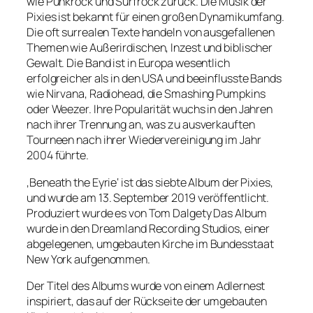
wie Punkrock und Surfrock zurück. Die Musik der
Pixies ist bekannt für einen großen Dynamikumfang.
Die oft surrealen Texte handeln von ausgefallenen
Themen wie Außerirdischen, Inzest und biblischer
Gewalt. Die Band ist in Europa wesentlich
erfolgreicher als in den USA und beeinflusste Bands
wie Nirvana, Radiohead, die Smashing Pumpkins
oder Weezer. Ihre Popularität wuchs in den Jahren
nach ihrer Trennung an, was zu ausverkauften
Tourneen nach ihrer Wiedervereinigung im Jahr
2004 führte.
‚Beneath the Eyrie‘ ist das siebte Album der Pixies,
und wurde am 13. September 2019 veröffentlicht.
Produziert wurde es von Tom Dalgety Das Album
wurde in den Dreamland Recording Studios, einer
abgelegenen, umgebauten Kirche im Bundesstaat
New York aufgenommen.
Der Titel des Albums wurde von einem Adlernest
inspiriert, das auf der Rückseite der umgebauten