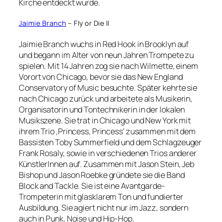
Kirche entdeckt wurde.
Jaimie Branch
– Fly or Die II
Jaimie Branch wuchs in Red Hook in Brooklyn auf
und begann im Alter von neun Jahren Trompete zu
spielen. Mit 14 Jahren zog sie nach Wilmette, einem
Vorort von Chicago, bevor sie das New England
Conservatory of Music besuchte. Später kehrte sie
nach Chicago zurück und arbeitete als Musikerin,
Organisatorin und Tontechnikerin in der lokalen
Musikszene. Sie trat in Chicago und New York mit
ihrem Trio ‚Princess, Princess‘ zusammen mit dem
Bassisten Toby Summerfield und dem Schlagzeuger
Frank Rosaly, sowie in verschiedenen Trios anderer
KünstlerInnen auf. Zusammen mit Jason Stein, Jeb
Bishop und Jason Roebke gründete sie die Band
Block and Tackle. Sie ist eine Avantgarde-
Trompeterin mit glasklarem Ton und fundierter
Ausbildung. Sie agiert nicht nur im Jazz, sondern
auch in Punk, Noise und Hip-Hop.