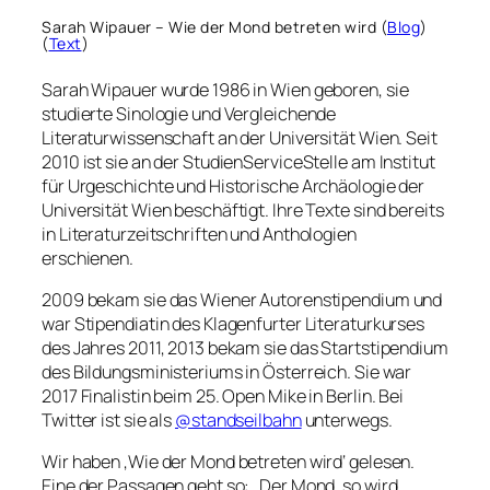
Sarah Wipauer – Wie der Mond betreten wird (
Blog
)
(
Text
)
Sarah Wipauer wurde 1986 in Wien geboren, sie
studierte Sinologie und Vergleichende
Literaturwissenschaft an der Universität Wien. Seit
2010 ist sie an der StudienServiceStelle am Institut
für Urgeschichte und Historische Archäologie der
Universität Wien beschäftigt. Ihre Texte sind bereits
in Literaturzeitschriften und Anthologien
erschienen.
2009 bekam sie das Wiener Autorenstipendium und
war Stipendiatin des Klagenfurter Literaturkurses
des Jahres 2011, 2013 bekam sie das Startstipendium
des Bildungsministeriums in Österreich. Sie war
2017 Finalistin beim 25. Open Mike in Berlin. Bei
Twitter ist sie als
@standseilbahn
unterwegs.
Wir haben ‚Wie der Mond betreten wird‘ gelesen.
Eine der Passagen geht so: „Der Mond, so wird