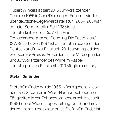
Hubert Winkels ist seit 2015 Juryvorsitzender.
Geboren 1955 in Gohr/Dormagen. Er promovierte
über deutsche Gegenwartsliteratur. 1985–1988 war
er freier Schriftsteller. Seit 1988 ist er
Literaturkritiker für ‘Die ZEIT’. Er ist
Fernsehmoderator der Sendung ‘Die Bestenliste’
(SWR/3sat). Seit 1997 ist er Literaturredakteur des
Deutschlandfunks. Er ist seit 2011 Jurymitglied des
Gert-Jonke-Preises. Außerdem ist er Mitbegründer
und Juryvorsitzender des Wilhelm Raabe-
Literaturpreises. Er ist seit 2010 Mitglied der Jury
Stefan Gmünder
Stefan Gmünder wurde 1965 in Bern geboren, lebt
aber seit 22 Jahren in Wien. Nach verschiedenen
Tätigkeiten in der Zeitungsbranche arbeitet er seit
1998 bei der Wiener Tageszeitung ‘Der Standard’,
deren Literaturredakteur er ist. Stefan Gmünder ist