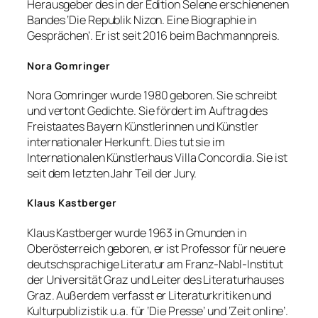
Herausgeber des in der Edition Selene erschienenen
Bandes ‘Die Republik Nizon. Eine Biographie in
Gesprächen’. Er ist seit 2016 beim Bachmannpreis.
Nora Gomringer
Nora Gomringer wurde 1980 geboren. Sie schreibt
und vertont Gedichte. Sie fördert im Auftrag des
Freistaates Bayern Künstlerinnen und Künstler
internationaler Herkunft. Dies tut sie im
Internationalen Künstlerhaus Villa Concordia. Sie ist
seit dem letzten Jahr Teil der Jury.
Klaus Kastberger
Klaus Kastberger wurde 1963 in Gmunden in
Oberösterreich geboren, er ist Professor für neuere
deutschsprachige Literatur am Franz-Nabl-Institut
der Universität Graz und Leiter des Literaturhauses
Graz. Außerdem verfasst er Literaturkritiken und
Kulturpublizistik u.a. für ‘Die Presse’ und ‘Zeit online’.