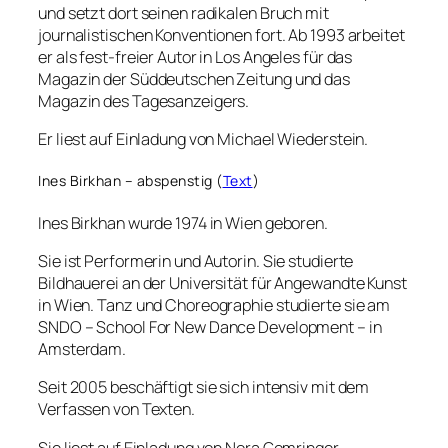
und setzt dort seinen radikalen Bruch mit
journalistischen Konventionen fort. Ab 1993 arbeitet
er als fest-freier Autor in Los Angeles für das
Magazin der Süddeutschen Zeitung und das
Magazin des Tagesanzeigers.
Er liest auf Einladung von Michael Wiederstein.
Ines Birkhan – abspenstig (
Text
)
Ines Birkhan wurde 1974 in Wien geboren.
Sie ist Performerin und Autorin. Sie studierte
Bildhauerei an der Universität für Angewandte Kunst
in Wien. Tanz und Choreographie studierte sie am
SNDO – School For New Dance Development – in
Amsterdam.
Seit 2005 beschäftigt sie sich intensiv mit dem
Verfassen von Texten.
Sie liest auf Einladung von Nora Gomringer.