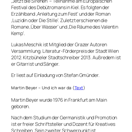
‚Jetzt die Sirenen‘ – Teilnahme am Europäischen
Festival des Debütromans in Kiel. Es folgten der
Erzählband ‚Anleitung zum Fest‘ und der Roman
‚Luzidin oder Die Stille‘. Zuletzt erschienen die
Romane ‚Über Wasser‘ und ‚Die Räume des Valentin
Kemp‘.
Lukas Meschik ist Mitglied der Grazer Autoren
Versammlung. Literatur-Förderpreis der Stadt Wien
2012. Kitzbüheler Stadtschreiber 2013. Außredem ist
er Gitarrist und Sänger.
Er liest auf Einladung von Stefan Gmünder.
Martin Beyer – Und ich war da (
Text
)
Martin Beyer wurde 1976 in Frankfurt am Main
geboren.
Nach dem Studium der Germanistik und Promotion
ist er freier Schriftsteller und Dozent für Kreatives
Schreiben. Sein zweiter Schwerpunkt ist