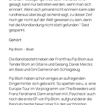
gesagt, kann nur betreten werden, wenn man sich
erinnert. Wenn sich jemand nicht erinnern kann oder
rundheraus überzeugt lachend sagt, zu dieser Zeit
noch gar nicht auf der Welt gewesen zu sein, dann
hat die Mondlandung nicht statt gefunden.“ Seid
gespannt.
Gehört
Pip Blom – Boat
Die Band besteht neben der Frontfrau Pip Blom aus
Tender Blom an Gitarre und Gesang, Darek Mercks
am Bass und Gini Gameron am Schlagzeug.
Pip Blom haben schon einiges an aufregenden
Dingen hinter sich gebracht. So spielten sie u. a. eine
Europa-Tour im Vorprogramm von The Breeders und
Franz Ferdinand. Dann erschien mit ‚Paycheck‘ auch
noch die erste EP von Pip Blom, aufgrund derer die
Band als bester Newcomer für den wichtigsten