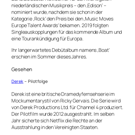
niederländischen Musikpreis – den ‚Edison‘ –
nominiert wurde, nachdem sie schon in der
Kategorie ‚Rock‘ den Preis bei den ‚Music Moves
Europe Talent Awards‘ bekamen. 2019 folgten
Singleauskopplungen für das kommende Album und
eine Tourankündigung für Europa.
Ihr langerwartetes Debütalbum namens ‚Boat‘
erschien im Sommer dieses Jahres.
Gesehen
Derek
– Pilotfolge
Derek ist eine britische Dramedyfernsehserie im
Mockumentarystil von Ricky Gervais. Die Serie wird
von Derek Productions Ltd. für Channel 4 produziert.
Der Pilotfilm wurde 2012 ausgestrahlt. Im selben
Jahr sicherte sich Netflix die Rechte an der
Ausstrahlung in den Vereinigten Staaten.