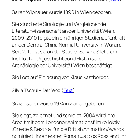
Sarah Wiphauer wurde 1896 in Wien geboren.
Sie sturdierte Sinologie und Vergleichende
Literaturwissenschaft an der Universität Wien.
2009-2010 folgte ein einjähriger Studienaufenthalt
an der Central China Normal University in Wuhan.
Seit 2010 ist sie an der StudienServiceStelle am
Institut für Urgeschichte und Historische
Archäologie der Universität Wien beschäftigt.
Sie liest auf Einladung von Klaus Kastberger.
Silvia Tschui – Der Wod (
Text
)
Sivia Tschui wurde 1974 in Zürich geboren.
Sie singt, zeichnet und schreibt. 2004 wird ihre
Arbeit mit dem Londoner Animationsfilmkollektiv
‚Create & Destroy‘ für die British Animation Awards
nominiert. Ihren ersten Roman ‚Jakobs Ross‘ ehrt ihr