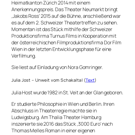
Heimatkanton Zürich 2014 mit einem
Anerkennungspreis. Das Theater Neumarkt bringt
‚Jakobs Ross‘ 2015 auf die Bühne, anschließend war
es auf dem 2. Schweizer Theatertreffen zu sehen.
Momentan ist das Stück mithilfe der Schweizer
Produktionsfirma Turnus Films in Kooperation mit
der österreichischen Filmproduktionsfirma Dor Film
Wien in der letzten Entwicklungsphase für eine
Verfilmung.
Sie liest auf Einladung von Nora Gomringer.
Julia Jost – Unweit vom Schakaltal (
Text
)
Julia Host wurde 1982 in St. Veit an der Glan geboren.
Er studierte Philosophie in Wien und Berlin. Ihren
Abschluss in Theaterregie machte sie in
Ludwigsburg. Am Thalia Theater Hamburg
inszenierte sie 2016 das Stück ‚3000 Euro‘ nach
Thomas Melles Roman in einer eigenen