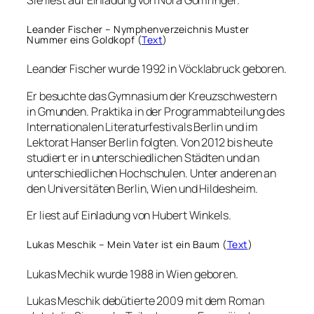
Leander Fischer – Nymphenverzeichnis Muster
Nummer eins Goldkopf (
Text
)
Leander Fischer wurde 1992 in Vöcklabruck geboren.
Er besuchte das Gymnasium der Kreuzschwestern
in Gmunden. Praktika in der Programmabteilung des
Internationalen Literaturfestivals Berlin und im
Lektorat Hanser Berlin folgten. Von 2012 bis heute
studiert er in unterschiedlichen Städten und an
unterschiedlichen Hochschulen. Unter anderen an
den Universitäten Berlin, Wien und Hildesheim.
Er liest auf Einladung von Hubert Winkels.
Lukas Meschik – Mein Vater ist ein Baum (
Text
)
Lukas Mechik wurde 1988 in Wien geboren.
Lukas Meschik debütierte 2009 mit dem Roman