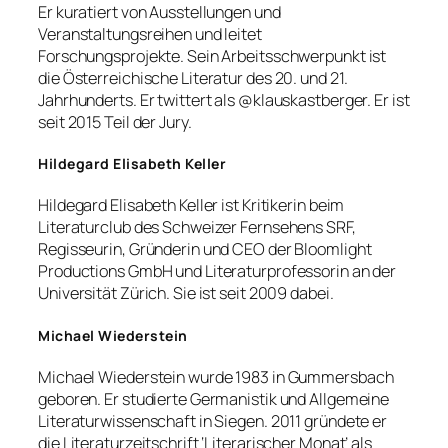
Er kuratiert von Ausstellungen und
Veranstaltungsreihen und leitet
Forschungsprojekte. Sein Arbeitsschwerpunkt ist
die Österreichische Literatur des 20. und 21.
Jahrhunderts. Er twittert als @klauskastberger. Er ist
seit 2015 Teil der Jury.
Hildegard Elisabeth Keller
Hildegard Elisabeth Keller ist Kritikerin beim
Literaturclub des Schweizer Fernsehens SRF,
Regisseurin, Gründerin und CEO der Bloomlight
Productions GmbH und Literaturprofessorin an der
Universität Zürich. Sie ist seit 2009 dabei.
Michael Wiederstein
Michael Wiederstein wurde 1983 in Gummersbach
geboren. Er studierte Germanistik und Allgemeine
Literaturwissenschaft in Siegen. 2011 gründete er
die Literaturzeitschrift ‘Literarischer Monat’ als