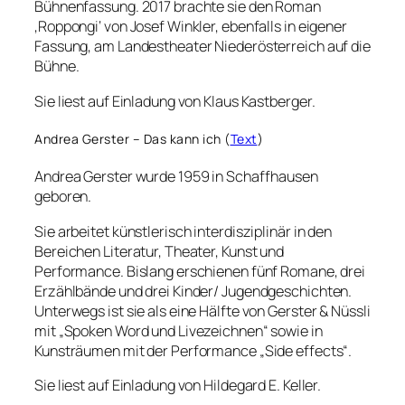
Bühnenfassung. 2017 brachte sie den Roman
‚Roppongi‘ von Josef Winkler, ebenfalls in eigener
Fassung, am Landestheater Niederösterreich auf die
Bühne.
Sie liest auf Einladung von Klaus Kastberger.
Andrea Gerster – Das kann ich (
Text
)
Andrea Gerster wurde 1959 in Schaffhausen
geboren.
Sie arbeitet künstlerisch interdisziplinär in den
Bereichen Literatur, Theater, Kunst und
Performance. Bislang erschienen fünf Romane, drei
Erzählbände und drei Kinder/ Jugendgeschichten.
Unterwegs ist sie als eine Hälfte von Gerster & Nüssli
mit „Spoken Word und Livezeichnen“ sowie in
Kunsträumen mit der Performance „Side effects“.
Sie liest auf Einladung von Hildegard E. Keller.