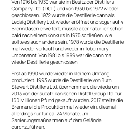
Von 1916 bis 1930 war sie im Besitz der Distillers
Company Ltd. (DCL) und von 1930 bis 1972 wieder
geschlossen. 1972 wurde die Destillerie dann als
Ledaig Distillery Ltd. wieder eröffnet und sogar auf 4
Brennblasen erweitert, musste aber natürlich schon
bald nach einem Konkurs in 1975 schließen, wie
sollte es auch anders sein. 1978 wurde die Destillerie
mal wieder verkauft und wieder in Tobermory
umbenannt. Von 1981 bis 1989 war die dann mal
wieder Destillerie geschlossen.
Erst ab 1990 wurde wieder in kleinem Umfang
produziert. 1993 wurde die Destillerie von Burn
Stewart Distillers Ltd. übernommen, die wiederum
2013 von der südafrikanischen Distell Group Ltd. für
160 Millionen Pfund gekauft wurden. 2017 stellte die
Brennerei die Produktion mal wieder ein, diesmal
allerdings nur für ca. 24 Monate, um
Sanierungsmaßnahmen auf dem Gelände
durchzuführen.