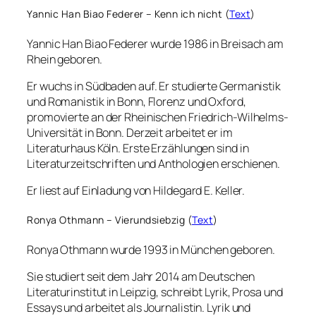
Yannic Han Biao Federer – Kenn ich nicht (
Text
)
Yannic Han Biao Federer wurde 1986 in Breisach am
Rhein geboren.
Er wuchs in Südbaden auf. Er studierte Germanistik
und Romanistik in Bonn, Florenz und Oxford,
promovierte an der Rheinischen Friedrich-Wilhelms-
Universität in Bonn. Derzeit arbeitet er im
Literaturhaus Köln. Erste Erzählungen sind in
Literaturzeitschriften und Anthologien erschienen.
Er liest auf Einladung von Hildegard E. Keller.
Ronya Othmann – Vierundsiebzig (
Text
)
Ronya Othmann wurde 1993 in München geboren.
Sie studiert seit dem Jahr 2014 am Deutschen
Literaturinstitut in Leipzig, schreibt Lyrik, Prosa und
Essays und arbeitet als Journalistin. Lyrik und