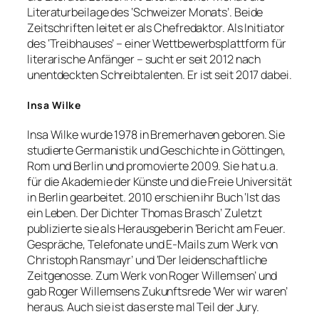
Literaturbeilage des ‘Schweizer Monats’. Beide
Zeitschriften leitet er als Chefredaktor. Als Initiator
des ‘Treibhauses’ – einer Wettbewerbsplattform für
literarische Anfänger – sucht er seit 2012 nach
unentdeckten Schreibtalenten. Er ist seit 2017 dabei.
Insa Wilke
Insa Wilke wurde 1978 in Bremerhaven geboren. Sie
studierte Germanistik und Geschichte in Göttingen,
Rom und Berlin und promovierte 2009. Sie hat u.a.
für die Akademie der Künste und die Freie Universität
in Berlin gearbeitet. 2010 erschien ihr Buch ‘Ist das
ein Leben. Der Dichter Thomas Brasch’ Zuletzt
publizierte sie als Herausgeberin ‘Bericht am Feuer.
Gespräche, Telefonate und E-Mails zum Werk von
Christoph Ransmayr’ und ‘Der leidenschaftliche
Zeitgenosse. Zum Werk von Roger Willemsen’ und
gab Roger Willemsens Zukunftsrede ‘Wer wir waren’
heraus. Auch sie ist das erste mal Teil der Jury.