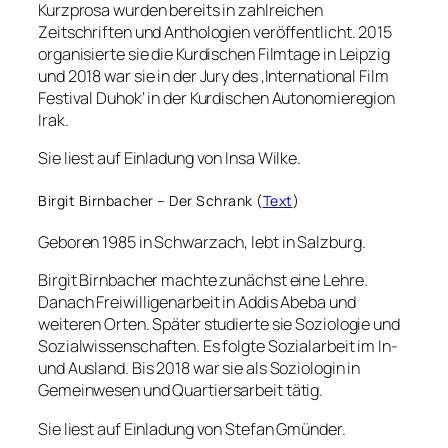
Kurzprosa wurden bereits in zahlreichen
Zeitschriften und Anthologien veröffentlicht. 2015
organisierte sie die Kurdischen Filmtage in Leipzig
und 2018 war sie in der Jury des ‚International Film
Festival Duhok‘ in der Kurdischen Autonomieregion
Irak.
Sie liest auf Einladung von Insa Wilke.
Birgit Birnbacher – Der Schrank (
Text
)
Geboren 1985 in Schwarzach, lebt in Salzburg.
Birgit Birnbacher machte zunächst eine Lehre.
Danach Freiwilligenarbeit in Addis Abeba und
weiteren Orten. Später studierte sie Soziologie und
Sozialwissenschaften. Es folgte Sozialarbeit im In-
und Ausland. Bis 2018 war sie als Soziologin in
Gemeinwesen und Quartiersarbeit tätig.
Sie liest auf Einladung von Stefan Gmünder.