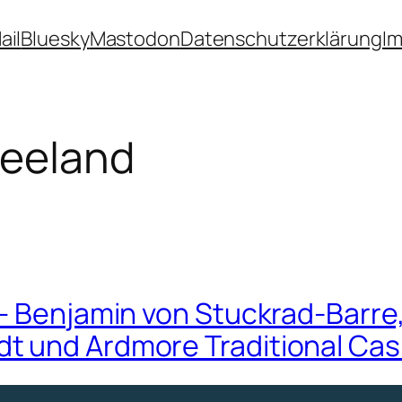
ail
Bluesky
Mastodon
Datenschutzerklärung
I
eeland
 – Benjamin von Stuckrad-Barre
t und Ardmore Traditional Cas