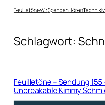
Zum
Feuilletöne
Wir
Spenden
Hören
Technik
M
Inhalt
springen
Schlagwort:
Schn
Feuilletöne – Sendung 155
Unbreakable Kimmy Schmid