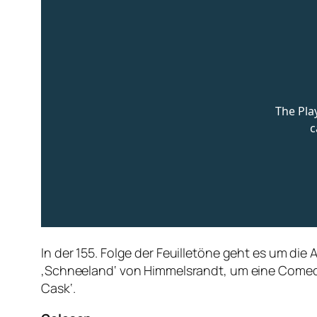
In der 155. Folge der Feuilletöne geht es um d
‚Schneeland‘ von Himmelsrandt, um eine Comed
Cask‘.