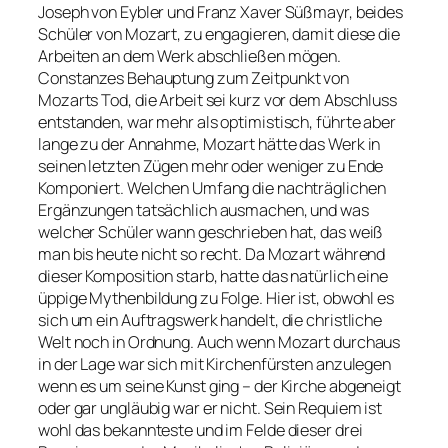
Joseph von Eybler und Franz Xaver Süßmayr, beides
Schüler von Mozart, zu engagieren, damit diese die
Arbeiten an dem Werk abschließen mögen.
Constanzes Behauptung zum Zeitpunkt von
Mozarts Tod, die Arbeit sei kurz vor dem Abschluss
entstanden, war mehr als optimistisch, führte aber
lange zu der Annahme, Mozart hätte das Werk in
seinen letzten Zügen mehr oder weniger zu Ende
Komponiert. Welchen Umfang die nachträglichen
Ergänzungen tatsächlich ausmachen, und was
welcher Schüler wann geschrieben hat, das weiß
man bis heute nicht so recht. Da Mozart während
dieser Komposition starb, hatte das natürlich eine
üppige Mythenbildung zu Folge. Hier ist, obwohl es
sich um ein Auftragswerk handelt, die christliche
Welt noch in Ordnung. Auch wenn Mozart durchaus
in der Lage war sich mit Kirchenfürsten anzulegen
wenn es um seine Kunst ging – der Kirche abgeneigt
oder gar ungläubig war er nicht. Sein Requiem ist
wohl das bekannteste und im Felde dieser drei