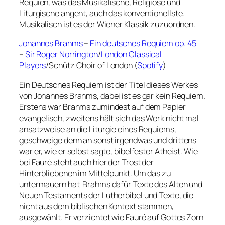
Requien, was das Musikalische, Religiöse und
Liturgische angeht, auch das konventionellste.
Musikalisch ist es der Wiener Klassik zuzuordnen.
Johannes Brahms
–
Ein deutsches Requiem op. 45
–
Sir Roger Norrington
/
London Classical
Players
/Schütz Choir of London (
Spotify
)
Ein Deutsches Requiem ist der Titel dieses Werkes
von Johannes Brahms, dabei ist es gar kein Requiem.
Erstens war Brahms zumindest auf dem Papier
evangelisch, zweitens hält sich das Werk nicht mal
ansatzweise an die Liturgie eines Requiems,
geschweige denn an sonst irgendwas und drittens
war er, wie er selbst sagte, bibelfester Atheist. Wie
bei Fauré steht auch hier der Trost der
Hinterbliebenen im Mittelpunkt. Um das zu
untermauern hat Brahms dafür Texte des Alten und
Neuen Testaments der Lutherbibel und Texte, die
nicht aus dem biblischen Kontext stammen,
ausgewählt. Er verzichtet wie Fauré auf Gottes Zorn