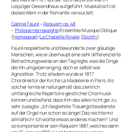
Leipziger Gewandhaus aufgeführt. Musikalisch ist
dieses Werk in der Romantik verwurzelt.
Gabriel Fauré
–
Requiem op. 48
–
Philippe Herreweghe
/Ensemble Musique Oblique
(
Homepage
)/
La Chapelle Royale
(
Spotify
)
Fauré respektierte und bewunderte zwar gläubige
Menschen, wie er überhaupt eine sehr differenzierte
Betrachtungsweise an den Tag legte, was die Dinge
die ihn umgaben anging, doch er selbst war
Agnostiker. Trotz alledem wurde er 1877
Chordirektor der Kirche La Madeleine in Paris. Als
solcher lernte er naturgemäß das ziemlich
umfangreiche Repertoire geistlicher Chormusik
kennen und befand, dass ihm das alles nicht gar zu
sehr zusagte. „Ich begleitete Trauergottesdienste
auf der Orgel nun schon so lange! Das reichte mir
allmählich! Ich wollte etwas anderes machen!“ Und
so komponierte er sein Requiem 1887, welches dann