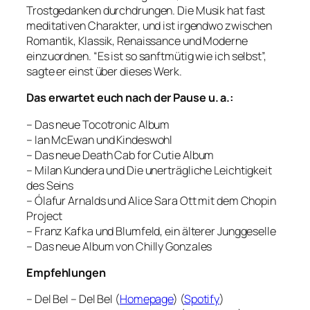
Trostgedanken durchdrungen. Die Musik hat fast
meditativen Charakter, und ist irgendwo zwischen
Romantik, Klassik, Renaissance und Moderne
einzuordnen. “Es ist so sanftmütig wie ich selbst”,
sagte er einst über dieses Werk.
Das erwartet euch nach der Pause u. a.:
– Das neue Tocotronic Album
– Ian McEwan und Kindeswohl
– Das neue Death Cab for Cutie Album
– Milan Kundera und Die unerträgliche Leichtigkeit
des Seins
– Ólafur Arnalds und Alice Sara Ott mit dem Chopin
Project
– Franz Kafka und Blumfeld, ein älterer Junggeselle
– Das neue Album von Chilly Gonzales
Empfehlungen
– Del Bel – Del Bel (
Homepage
) (
Spotify
)