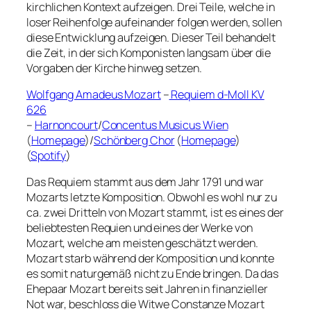
kirchlichen Kontext aufzeigen. Drei Teile, welche in
loser Reihenfolge aufeinander folgen werden, sollen
diese Entwicklung aufzeigen. Dieser Teil behandelt
die Zeit, in der sich Komponisten langsam über die
Vorgaben der Kirche hinweg setzen.
Wolfgang Amadeus Mozart
–
Requiem d-Moll KV
626
–
Harnoncourt
/
Concentus Musicus Wien
(
Homepage
)/
Schönberg Chor
(
Homepage
)
(
Spotify
)
Das Requiem stammt aus dem Jahr 1791 und war
Mozarts letzte Komposition. Obwohl es wohl nur zu
ca. zwei Dritteln von Mozart stammt, ist es eines der
beliebtesten Requien und eines der Werke von
Mozart, welche am meisten geschätzt werden.
Mozart starb während der Komposition und konnte
es somit naturgemäß nicht zu Ende bringen. Da das
Ehepaar Mozart bereits seit Jahren in finanzieller
Not war, beschloss die Witwe Constanze Mozart