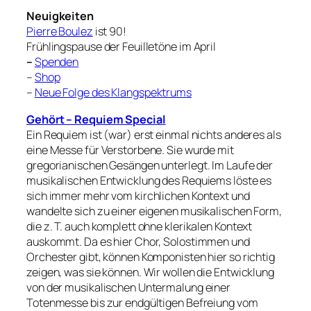
Neuigkeiten
Pierre Boulez
ist 90!
Frühlingspause der Feuilletöne im April
–
Spenden
–
Shop
–
Neue Folge des Klangspektrums
Gehört – Requiem Special
Ein Requiem ist (war) erst einmal nichts anderes als
eine Messe für Verstorbene. Sie wurde mit
gregorianischen Gesängen unterlegt. Im Laufe der
musikalischen Entwicklung des Requiems löste es
sich immer mehr vom kirchlichen Kontext und
wandelte sich zu einer eigenen musikalischen Form,
die z. T. auch komplett ohne klerikalen Kontext
auskommt. Da es hier Chor, Solostimmen und
Orchester gibt, können Komponisten hier so richtig
zeigen, was sie können. Wir wollen die Entwicklung
von der musikalischen Untermalung einer
Totenmesse bis zur endgültigen Befreiung vom