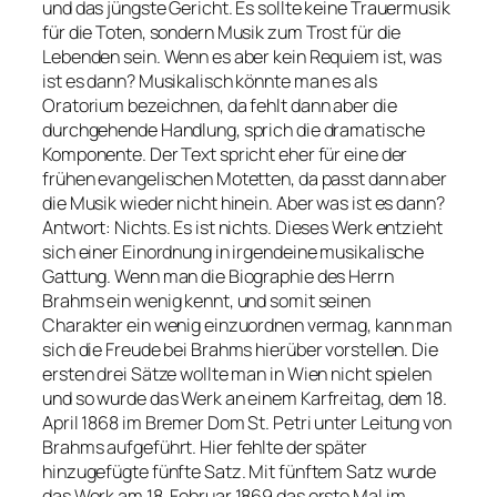
und das jüngste Gericht. Es sollte keine Trauermusik
für die Toten, sondern Musik zum Trost für die
Lebenden sein. Wenn es aber kein Requiem ist, was
ist es dann? Musikalisch könnte man es als
Oratorium bezeichnen, da fehlt dann aber die
durchgehende Handlung, sprich die dramatische
Komponente. Der Text spricht eher für eine der
frühen evangelischen Motetten, da passt dann aber
die Musik wieder nicht hinein. Aber was ist es dann?
Antwort: Nichts. Es ist nichts. Dieses Werk entzieht
sich einer Einordnung in irgendeine musikalische
Gattung. Wenn man die Biographie des Herrn
Brahms ein wenig kennt, und somit seinen
Charakter ein wenig einzuordnen vermag, kann man
sich die Freude bei Brahms hierüber vorstellen. Die
ersten drei Sätze wollte man in Wien nicht spielen
und so wurde das Werk an einem Karfreitag, dem 18.
April 1868 im Bremer Dom St. Petri unter Leitung von
Brahms aufgeführt. Hier fehlte der später
hinzugefügte fünfte Satz. Mit fünftem Satz wurde
das Werk am 18. Februar 1869 das erste Mal im