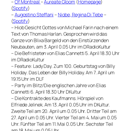
–
Of Montreal
–
Aureate Gloom
(
Homepage
)
(
Spotify
)
–
Augostino Steffani
–
Niobe, Regina Di Tebe
–
(
Spotify
)
–
Hiob Gesicht Gottes
von Michael Farin nach einem
Text von Thomas Harlan. Gesprochen wird das
Ganze von Blixa Bargeld von den Einstürzenden
Neubauten, am 3. April 0.05 Uhr im DRadioKultur
–
Die Befristeten
von Elias Cannetti 5. April 18.30 Uhr
im DRadioKultur
– Feature:
Lady Day. Zum 100. Geburtstag von Billy
Holiday
. Das Leben der Billy Holiday. Am 7. April um
19.15 Uhr im DLF
–
Party im Blitz/Die englischen Jahre
von Elias
Cannetti 6. April 18.30 Uhr DKultur
–
Die Kontrakte des Kaufmanns
. Hörspiel von
Elfriede Jelinek. Am 13. April 0.05 Uhr im DKultur.
Zweite Teil am 20. April um 0.05 Uhr. Dritter Teil am
27. April um 0.05 Uhr. Vierter Teil am 4. Mai um 0.05
Uhr. Fünfter Teil am 11. Mai 0.05 Uhr. Sechster Teil
am 18. Mai um 0.05 Uhr