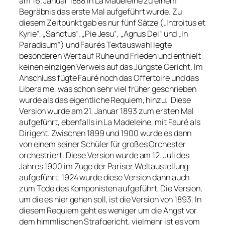
am 16. Januar 1888 in La Madeleine zu einem
Begräbnis das erste Mal aufgeführt wurde. Zu
diesem Zeitpunkt gab es nur fünf Sätze („Introitus et
Kyrie“, „Sanctus“, „Pie Jesu“, „Agnus Dei“ und „In
Paradisum“) und Faurés Textauswahl legte
besonderen Wert auf Ruhe und Frieden und enthielt
keinen einzigen Verweis auf das Jüngste Gericht. Im
Anschluss fügte Fauré noch das Offertoire und das
Libera me, was schon sehr viel früher geschrieben
wurde als das eigentliche Requiem, hinzu. Diese
Version wurde am 21. Januar 1893 zum ersten Mal
aufgeführt, ebenfalls in La Madeleine, mit Fauré als
Dirigent. Zwischen 1899 und 1900 wurde es dann
von einem seiner Schüler für großes Orchester
orchestriert. Diese Version wurde am 12. Juli des
Jahres 1900 im Zuge der Pariser Weltaustellung
aufgeführt. 1924 wurde diese Version dann auch
zum Tode des Komponisten aufgeführt. Die Version,
um die es hier gehen soll, ist die Version von 1893. In
diesem Requiem geht es weniger um die Angst vor
dem himmlischen Strafgericht, vielmehr ist es vom