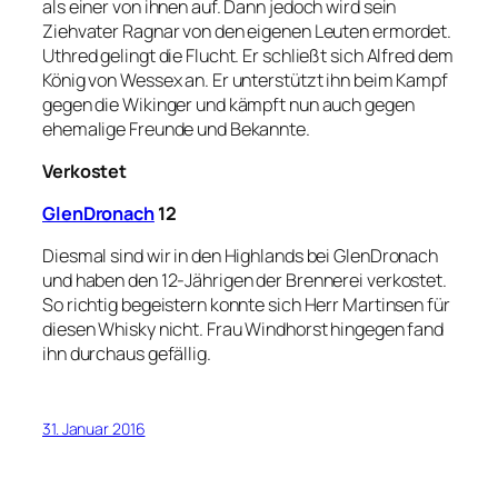
als einer von ihnen auf. Dann jedoch wird sein
Ziehvater Ragnar von den eigenen Leuten ermordet.
Uthred gelingt die Flucht. Er schließt sich Alfred dem
König von Wessex an. Er unterstützt ihn beim Kampf
gegen die Wikinger und kämpft nun auch gegen
ehemalige Freunde und Bekannte.
Verkostet
GlenDronach
12
Diesmal sind wir in den Highlands bei GlenDronach
und haben den 12-Jährigen der Brennerei verkostet.
So richtig begeistern konnte sich Herr Martinsen für
diesen Whisky nicht. Frau Windhorst hingegen fand
ihn durchaus gefällig.
31. Januar 2016