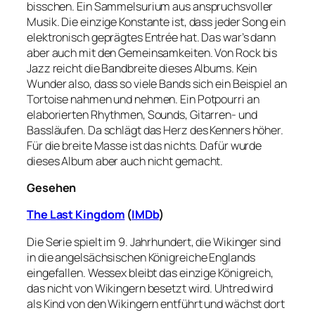
bisschen. Ein Sammelsurium aus anspruchsvoller
Musik. Die einzige Konstante ist, dass jeder Song ein
elektronisch geprägtes Entrée hat. Das war’s dann
aber auch mit den Gemeinsamkeiten. Von Rock bis
Jazz reicht die Bandbreite dieses Albums. Kein
Wunder also, dass so viele Bands sich ein Beispiel an
Tortoise nahmen und nehmen. Ein Potpourri an
elaborierten Rhythmen, Sounds, Gitarren- und
Bassläufen. Da schlägt das Herz des Kenners höher.
Für die breite Masse ist das nichts. Dafür wurde
dieses Album aber auch nicht gemacht.
Gesehen
The Last Kingdom
(
IMDb
)
Die Serie spielt im 9. Jahrhundert, die Wikinger sind
in die angelsächsischen Königreiche Englands
eingefallen. Wessex bleibt das einzige Königreich,
das nicht von Wikingern besetzt wird. Uhtred wird
als Kind von den Wikingern entführt und wächst dort