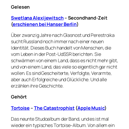
Gelesen
Swetlana Alexijewitsch
– Secondhand-Zeit
(
erschienen bei Hanser Berlin
)
Über zwanzig Jahre nach Glasnost und Perestroika
sucht Russland noch immer nach einer neuen
Identität. Dieses Buch handelt von Menschen, die
vom Leben in der Post-UdSSR berichten. Sie
schwärmen von einem Land, dass es nicht mehr gibt,
und von einem Land, das viele so eigentlich gar nicht
wollen. Es sind Gescheiterte, Verfolgte, Verarmte,
aber auch Erfolgreiche und Glückliche. Und alle
erzählen ihre Geschichte.
Gehört
Tortoise
–
The Catastrophist
(
Apple Music
)
Das neunte Studoalbum der Band, und es ist mal
wieder ein typisches Tortoise-Album. Von allem ein