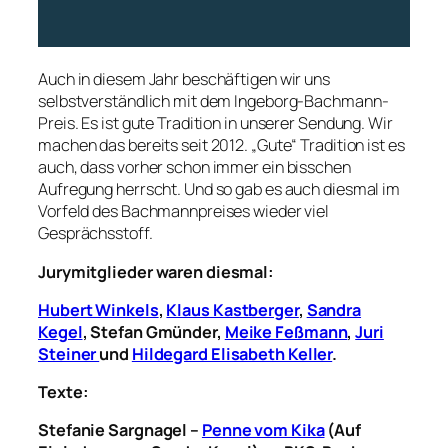
Auch in diesem Jahr beschäftigen wir uns
selbstverständlich mit dem Ingeborg-Bachmann-
Preis. Es ist gute Tradition in unserer Sendung. Wir
machen das bereits seit 2012. „Gute“ Tradition ist es
auch, dass vorher schon immer ein bisschen
Aufregung herrscht. Und so gab es auch diesmal im
Vorfeld des Bachmannpreises wieder viel
Gesprächsstoff.
Jurymitglieder waren diesmal:
Hubert Winkels
,
Klaus Kastberger
,
Sandra
Kegel
,
Stefan Gmünder,
Meike Feßmann
,
Juri
Steiner
und
Hildegard Elisabeth Keller
.
Texte:
Stefanie Sargnagel –
Penne vom Kika
(Auf