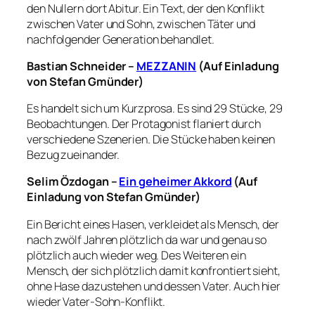
den Nullern dort Abitur. Ein Text, der den Konflikt
zwischen Vater und Sohn, zwischen Täter und
nachfolgender Generation behandlet.
Bastian Schneider –
MEZZANIN
(Auf Einladung
von Stefan Gmünder)
Es handelt sich um Kurzprosa. Es sind 29 Stücke, 29
Beobachtungen. Der Protagonist flaniert durch
verschiedene Szenerien. Die Stücke haben keinen
Bezug zueinander.
Selim Özdogan –
Ein geheimer Akkord
(Auf
Einladung von Stefan Gmünder)
Ein Bericht eines Hasen, verkleidet als Mensch, der
nach zwölf Jahren plötzlich da war und genau so
plötzlich auch wieder weg. Des Weiteren ein
Mensch, der sich plötzlich damit konfrontiert sieht,
ohne Hase dazustehen und dessen Vater. Auch hier
wieder Vater-Sohn-Konflikt.