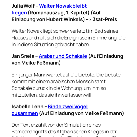
Julia Wolf –
Walter Nowak bleibt
liegen
(Romanauszug, 1. Kapitel) (Auf
Einladung von Hubert Winkels) –> 3sat-Preis
Walter Nowak liegt schwer verletzt im Bad seines
Hauses und ruft sich die Ereignisse in Erinnerung, die
in in diese Situation gebracht haben.
Jan Snela –
Araber und Schakale
(Auf Einladung
von Meike Feßmann)
Ein junger Mann wartet auf die Liebste. Die Liebste
kommt mit einem arabischen Mensch samt
Schakale zurück in die Wohnung, um ihm so
mitzuteilen, das sie ihn verlassen will.
Isabelle Lehn –
Binde zwei Vögel
zusammen
(Auf Einladung von Meike Feßmann)
Der Text erzählt von der Simulation eines
Bombenangriffs des Afghanischen Krieges in der