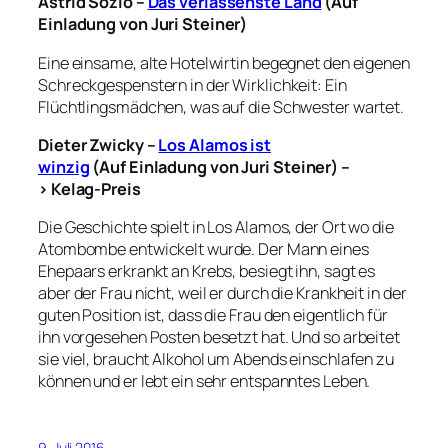
Astrid Sozio –
Das verlassenste Land
(Auf
Einladung von Juri Steiner)
Eine einsame, alte Hotelwirtin begegnet den eigenen
Schreckgespenstern in der Wirklichkeit: Ein
Flüchtlingsmädchen, was auf die Schwester wartet.
Dieter Zwicky –
Los Alamos ist
winzig
(Auf Einladung von Juri Steiner) –
> Kelag-Preis
Die Geschichte spielt in Los Alamos, der Ort wo die
Atombombe entwickelt wurde. Der Mann eines
Ehepaars erkrankt an Krebs, besiegt ihn, sagt es
aber der Frau nicht, weil er durch die Krankheit in der
guten Position ist, dass die Frau den eigentlich für
ihn vorgesehen Posten besetzt hat. Und so arbeitet
sie viel, braucht Alkohol um Abends einschlafen zu
können und er lebt ein sehr entspanntes Leben.
9. Juli 2016