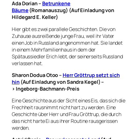
Ada Dorian –
Betrunkene
Bäume
(Romanauszug) (Auf Einladung von
Hildegard E. Keller)
Hier gibt es zwei parallele Geschichten. Die von
Zuhause ausreißende junge Frau, weil ihr Vater
einen Job in Russland angenommen hat. Sie landet
in einem Mehrfamilienhaus in dem der
Spätaussiedler Erich lebt, der seinerseits Russland
verlassen hat.
Sharon Dodua Otoo –
Herr Gröttrup setzt sich
hin
(Auf Einladung von Sandra Kegel) –
> Ingeborg-Bachmann-Preis
Eine Geschichte aus der Sicht eines Eis, das sich die
Frechheit rausnimmt nicht hart zu werden. Eine
Geschichte über Herr und Frau Gröttrup, die durch
das nicht harte Ei aus ihrer Routine rausgerissen
werden.