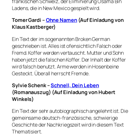
fränkischen Schweiz, der Eliminierung Osama Bin
Ladens, die in New Mexico gespielt wird.
Tomer Gardi –
Ohne Namen
(Auf Einladung von
Klaus Kastberger)
Ein Text der im sogenannten Broken German
geschrieben ist. Alles ist ofensichtlich Falsch oder
Fremd. Koffer werden vertauscht. Mutter und Sohn
haben jetzt die falschen Koffer. Der Inhalt der Koffer
wird falsch benutzt. Arme werden in Hosenbeine
Gesteckt. Überall herrscht Fremde.
Sylvie Schenk –
Schnell, Dein Leben
(Romanauszug) (Auf Einladung von Hubert
Winkels)
Ein Text der sehr autobiographisch angelehnt ist. Die
gemeinsame deutsch-französische, schwierige
Geschichte der Nachkriegszeit wird in diesem Text
Thematisiert.