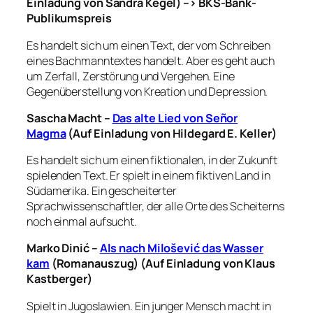
Einladung von Sandra Kegel) –> BKS-Bank-
Publikumspreis
Es handelt sich um einen Text, der vom Schreiben
eines Bachmanntextes handelt. Aber es geht auch
um Zerfall, Zerstörung und Vergehen. Eine
Gegenüberstellung von Kreation und Depression.
Sascha Macht –
Das alte Lied von Señor
Magma
(Auf Einladung von Hildegard E. Keller)
Es handelt sich um einen fiktionalen, in der Zukunft
spielenden Text. Er spielt in einem fiktiven Land in
Südamerika. Ein gescheiterter
Sprachwissenschaftler, der alle Orte des Scheiterns
noch einmal aufsucht.
Marko Dinić –
Als nach Milošević das Wasser
kam
(Romanauszug) (Auf Einladung von Klaus
Kastberger)
Spielt in Jugoslawien. Ein junger Mensch macht in