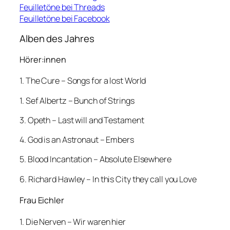
Feuilletöne bei Threads
Feuilletöne bei Facebook
Alben des Jahres
Hörer:innen
1. The Cure – Songs for a lost World
1. Sef Albertz – Bunch of Strings
3. Opeth – Last will and Testament
4. God is an Astronaut – Embers
5. Blood Incantation – Absolute Elsewhere
6. Richard Hawley – In this City they call you Love
Frau Eichler
1. Die Nerven – Wir waren hier