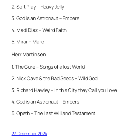
2. Soft Play – Heavy Jelly
3. God is an Astronaut – Embers
4. Madi Diaz – Weird Faith
5. Mirar – Mare
Herr Martinsen
1. The Cure – Songs of a lost World
2. Nick Cave & the Bad Seeds – Wild God
3. Richard Hawley – In this City they Call you Love
4. God is an Astronaut – Embers
5. Opeth – The Last Will and Testament
27. Dezember 2024