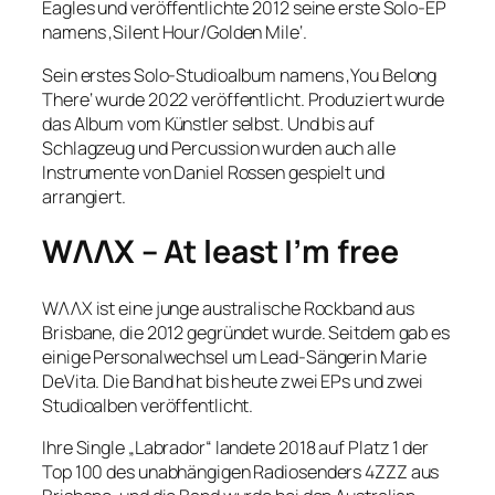
Eagles und veröffentlichte 2012 seine erste Solo-EP
namens ‚Silent Hour/Golden Mile‘.
Sein erstes Solo-Studioalbum namens ‚You Belong
There‘ wurde 2022 veröffentlicht. Produziert wurde
das Album vom Künstler selbst. Und bis auf
Schlagzeug und Percussion wurden auch alle
Instrumente von Daniel Rossen gespielt und
arrangiert.
WΛΛX – At least I’m free
WΛΛX ist eine junge australische Rockband aus
Brisbane, die 2012 gegründet wurde. Seitdem gab es
einige Personalwechsel um Lead-Sängerin Marie
DeVita. Die Band hat bis heute zwei EPs und zwei
Studioalben veröffentlicht.
Ihre Single „Labrador“ landete 2018 auf Platz 1 der
Top 100 des unabhängigen Radiosenders 4ZZZ aus