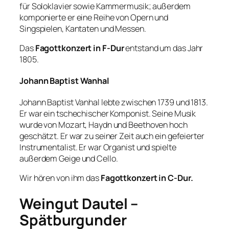
für Soloklavier sowie Kammermusik; außerdem
komponierte er eine Reihe von Opern und
Singspielen, Kantaten und Messen.
Das
Fagottkonzert in F-Dur
entstand um das Jahr
1805.
Johann Baptist Wanhal
Johann Baptist Vanhal lebte zwischen 1739 und 1813.
Er war ein tschechischer Komponist. Seine Musik
wurde von Mozart, Haydn und Beethoven hoch
geschätzt. Er war zu seiner Zeit auch ein gefeierter
Instrumentalist. Er war Organist und spielte
außerdem Geige und Cello.
Wir hören von ihm das
Fagottkonzert in C-Dur.
Weingut Dautel –
Spätburgunder