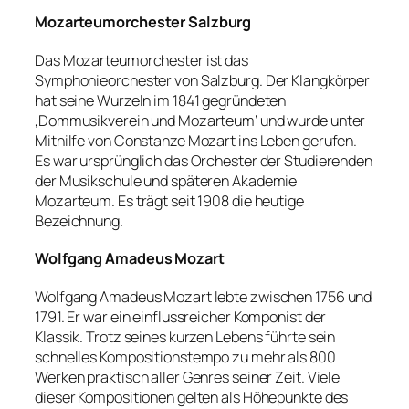
Mozarteumorchester Salzburg
Das Mozarteumorchester ist das
Symphonieorchester von Salzburg. Der Klangkörper
hat seine Wurzeln im 1841 gegründeten
‚Dommusikverein und Mozarteum‘ und wurde unter
Mithilfe von Constanze Mozart ins Leben gerufen.
Es war ursprünglich das Orchester der Studierenden
der Musikschule und späteren Akademie
Mozarteum. Es trägt seit 1908 die heutige
Bezeichnung.
Wolfgang Amadeus Mozart
Wolfgang Amadeus Mozart lebte zwischen 1756 und
1791. Er war ein einflussreicher Komponist der
Klassik. Trotz seines kurzen Lebens führte sein
schnelles Kompositionstempo zu mehr als 800
Werken praktisch aller Genres seiner Zeit. Viele
dieser Kompositionen gelten als Höhepunkte des