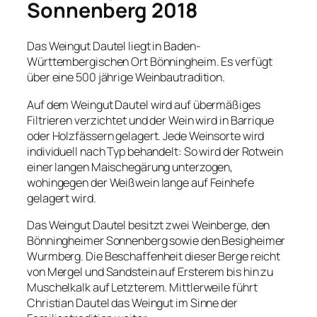
Sonnenberg 2018
Das Weingut Dautel liegt in Baden-
Württembergischen Ort Bönningheim. Es verfügt
über eine 500 jährige Weinbautradition.
Auf dem Weingut Dautel wird auf übermäßiges
Filtrieren verzichtet und der Wein wird in Barrique
oder Holzfässern gelagert. Jede Weinsorte wird
individuell nach Typ behandelt: So wird der Rotwein
einer langen Maischegärung unterzogen,
wohingegen der Weißwein lange auf Feinhefe
gelagert wird.
Das Weingut Dautel besitzt zwei Weinberge, den
Bönningheimer Sonnenberg sowie den Besigheimer
Wurmberg. Die Beschaffenheit dieser Berge reicht
von Mergel und Sandstein auf Ersterem bis hin zu
Muschelkalk auf Letzterem. Mittlerweile führt
Christian Dautel das Weingut im Sinne der