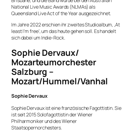
Brisbane, und die Band wurde bei den Australian
National Live Music Awards (NLMAs) als
Queensland Live Act of the Year ausgezeichnet.
Im Jahre 2022 erschien ihr zweites Studioalbum, ‚At
least I’m free‘, um das heute gehen soll. Es handelt
sich dabei um Indie-Rock.
Sophie Dervaux/
Mozarteumorchester
Salzburg –
Mozart/Hummel/Vanhal
Sophie Dervaux
Sophie Dervaux ist eine französische Fagottistin. Sie
ist seit 2015 Solofagottistin der Wiener
Philharmoniker und des Wiener
Staatsopernorchesters.