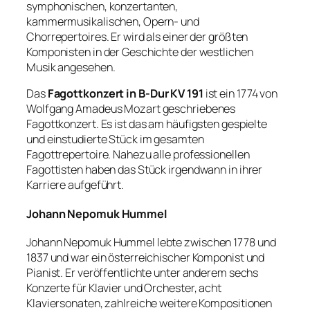
symphonischen, konzertanten,
kammermusikalischen, Opern- und
Chorrepertoires. Er wird als einer der größten
Komponisten in der Geschichte der westlichen
Musik angesehen.
Das
Fagottkonzert in B-Dur KV 191
ist ein 1774 von
Wolfgang Amadeus Mozart geschriebenes
Fagottkonzert. Es ist das am häufigsten gespielte
und einstudierte Stück im gesamten
Fagottrepertoire. Nahezu alle professionellen
Fagottisten haben das Stück irgendwann in ihrer
Karriere aufgeführt.
Johann Nepomuk Hummel
Johann Nepomuk Hummel lebte zwischen 1778 und
1837 und war ein österreichischer Komponist und
Pianist. Er veröffentlichte unter anderem sechs
Konzerte für Klavier und Orchester, acht
Klaviersonaten, zahlreiche weitere Kompositionen