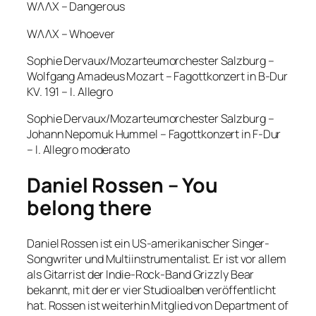
WΛΛX – Dangerous
WΛΛX – Whoever
Sophie Dervaux/Mozarteumorchester Salzburg –
Wolfgang Amadeus Mozart – Fagottkonzert in B-Dur
KV. 191 – I. Allegro
Sophie Dervaux/Mozarteumorchester Salzburg –
Johann Nepomuk Hummel – Fagottkonzert in F-Dur
– I. Allegro moderato
Daniel Rossen – You
belong there
Daniel Rossen ist ein US-amerikanischer Singer-
Songwriter und Multiinstrumentalist. Er ist vor allem
als Gitarrist der Indie-Rock-Band Grizzly Bear
bekannt, mit der er vier Studioalben veröffentlicht
hat. Rossen ist weiterhin Mitglied von Department of