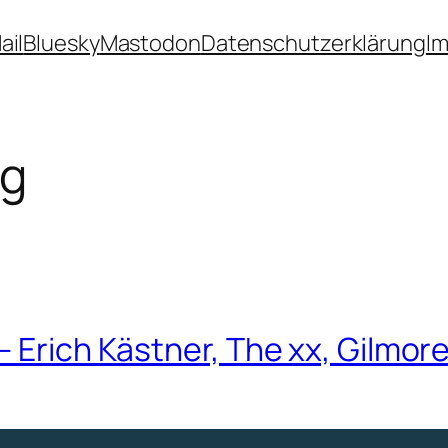
ail
Bluesky
Mastodon
Datenschutzerklärung
I
ng
Erich Kästner, The xx, Gilmore Gi