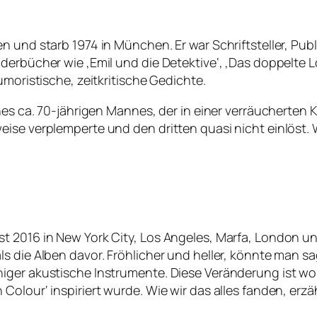
n und starb 1974 in München. Er war Schriftsteller, Pub
derbücher wie ‚Emil und die Detektive‘, ‚Das doppelte L
umoristische, zeitkritische Gedichte.
nes ca. 70-jährigen Mannes, der in einer verräucherten K
ise verplemperte und den dritten quasi nicht einlöst. W
t 2016 in New York City, Los Angeles, Marfa, London un
s die Alben davor. Fröhlicher und heller, könnte man s
niger akustische Instrumente. Diese Veränderung ist w
olour‘ inspiriert wurde. Wie wir das alles fanden, erzäh