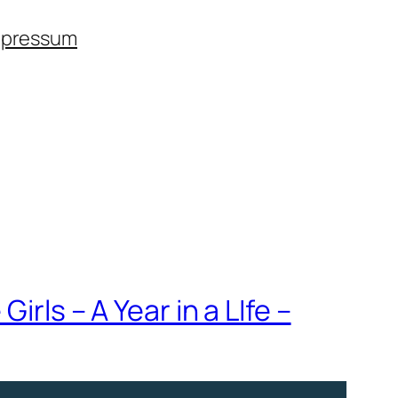
mpressum
rls – A Year in a LIfe –