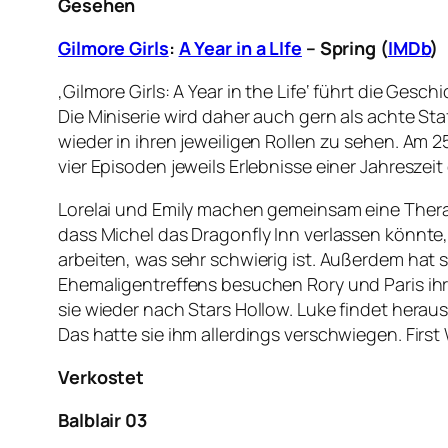
Gesehen
Gilmore Girls
:
A Year in a LIfe
– Spring (
IMDb
)
‚Gilmore Girls: A Year in the Life‘ führt die Gesc
Die Miniserie wird daher auch gern als achte Sta
wieder in ihren jeweiligen Rollen zu sehen. Am 25
vier Episoden jeweils Erlebnisse einer Jahreszeit 
Lorelai und Emily machen gemeinsam eine Ther
dass Michel das Dragonfly Inn verlassen könnte
arbeiten, was sehr schwierig ist. Außerdem hat si
Ehemaligentreffens besuchen Rory und Paris ihre
sie wieder nach Stars Hollow. Luke findet heraus
Das hatte sie ihm allerdings verschwiegen. Firs
Verkostet
Balblair 03