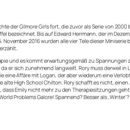
hichte der Gilmore Girls fort, die zuvor als Serie von 200
ffel bezeichnet. Bis auf Edward Herrmann, der im Dezemb
. November 2016 wurden alle vier Tele dieser Miniserie be
erzählt.
apie und es kommt erwartungsgemäß zu Spannungen zwis
, da er sich zunehmend langweilt. Rory muss derweil in
e eine Affäre mit Logan, der aber wiederum eine Verlobte
 alte High School Chilton. Rory schafft es nicht, einen
, dass Emily nicht mehr zu den Therapiesitzungen geht un
t World Problems Galore! Spannend? Besser als ‚Winter‘?