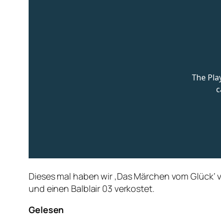
Dieses mal haben wir ‚Das Märchen vom Glück‘ von
und einen Balblair 03 verkostet.
Gelesen