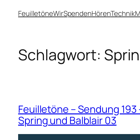
Zum
Feuilletöne
Wir
Spenden
Hören
Technik
M
Inhalt
springen
Schlagwort:
Spri
Feuilletöne – Sendung 193 – 
Spring und Balblair 03