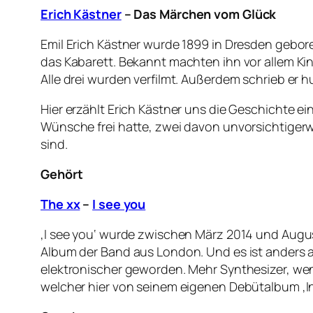
Erich Kästner
– Das Märchen vom Glück
Emil Erich Kästner wurde 1899 in Dresden gebore
das Kabarett. Bekannt machten ihn vor allem Kin
Alle drei wurden verfilmt. Außerdem schrieb er h
Hier erzählt Erich Kästner uns die Geschichte ei
Wünsche frei hatte, zwei davon unvorsichtigerwe
sind.
Gehört
The xx
–
I see you
‚I see you‘ wurde zwischen März 2014 und Augus
Album der Band aus London. Und es ist anders al
elektronischer geworden. Mehr Synthesizer, we
welcher hier von seinem eigenen Debütalbum ‚In C