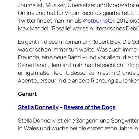
Journalist, Musiker, Übersetzer und Moderator
Online und hat für Virgin Records gearbeitet. Er 
Twitter findet man ihn als
@stburnster
.
2012 bis 
Max Mandel. ‘Rosalie’ war sein literarisches Debü
Es geht in diesem Roman um Robert Bley. Die Sch
was er schon immer tun wollte. Was auch immer d
Freunde, eine neue Band – und vor allem: die ric
Seine Band ‚Herman Lush‘ hat tatsächlich Erfolg
einigermaßen leicht. Besser kann es im Grunde 
Abenteuerspur in die andere Richtung zu lenken
Gehört
Stella Donnelly
–
Beware of the Dogs
Stella Donnelly ist eine Sängerin und Songwriter
in Wales und wuchs bei die ersten zehn Jahre in