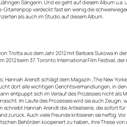
-Jährigen Sängerin. Und es geht auf diesem Album u.a. 
le-Gitarrenpop verdeckt fast ein wenig die schwerwiege
onzerten als auch im Studio auf diesem Album.
von Trotta aus dem Jahr 2012 mit Barbara Sukowa in der 
m 2012 beim 37. Toronto International Film Festival, der 
Hannah Arendt schlägt dem Magazin ‚The New Yorker‘ 
ucht dort alle wichtigen Gerichtsverhandlungen, in denen
mann entpuppt sich im Verlauf des Prozesses nicht als M
rrascht. Im Laufe des Prozesses wird sie auch Zeugin,
hreibt Hannah Arendt die Artikelserie, die sofort für 
 Land zurück. Auch viele Freunde kritisieren sie heftig. 
tschen Behörden kooperiert zu haben, ihre These von 