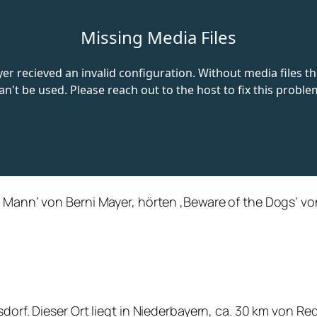
er Mann‘ von
Berni Mayer, hörten
‚Beware of the Dogs‘ vo
sdorf. Dieser Ort liegt in Niederbayern, ca. 30 km von R