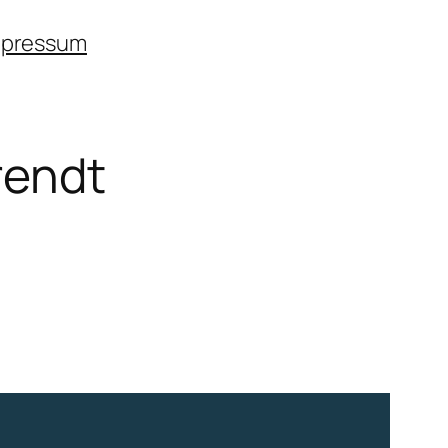
mpressum
rendt