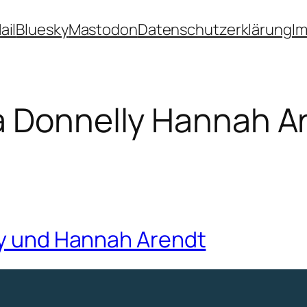
ail
Bluesky
Mastodon
Datenschutzerklärung
I
la Donnelly Hannah A
lly und Hannah Arendt