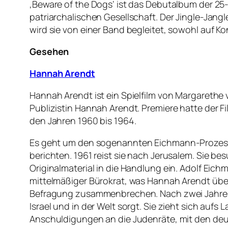
‚Beware of the Dogs‘ ist das Debutalbum der 25
patriarchalischen Gesellschaft. Der Jingle-Jang
wird sie von einer Band begleitet, sowohl auf K
Gesehen
Hannah Arendt
Hannah Arendt ist ein Spielfilm von Margarethe 
Publizistin Hannah Arendt. Premiere hatte der Fil
den Jahren 1960 bis 1964.
Es geht
um den sogenannten Eichmann-Prozess; 
berichten. 1961 reist sie nach Jerusalem. Sie bes
Originalmaterial in die Handlung ein. Adolf Eich
mittelmäßiger Bürokrat, was Hannah Arendt übe
Befragung zusammenbrechen. Nach zwei Jahren sc
Israel und in der Welt sorgt. Sie zieht sich aufs
Anschuldigungen an die Judenräte, mit den deu