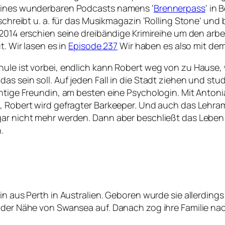
 eines wunderbaren Podcasts namens ‘
Brennerpass
‘ in 
schreibt u. a. für das Musikmagazin ‘Rolling Stone’ und 
2014 erschien seine dreibändige Krimireihe um den arb
t. Wir lasen es in
Episode 237
Wir haben es also mit de
ule ist vorbei, endlich kann Robert weg von zu Hause, 
as sein soll. Auf jeden Fall in die Stadt ziehen und st
htige Freundin, am besten eine Psychologin. Mit Antonia
, Robert wird gefragter Barkeeper. Und auch das Lehram
gar nicht mehr werden. Dann aber beschließt das Leben 
.
in aus Perth in Australien. Geboren wurde sie allerdings
 der Nähe von Swansea auf. Danach zog ihre Familie nac