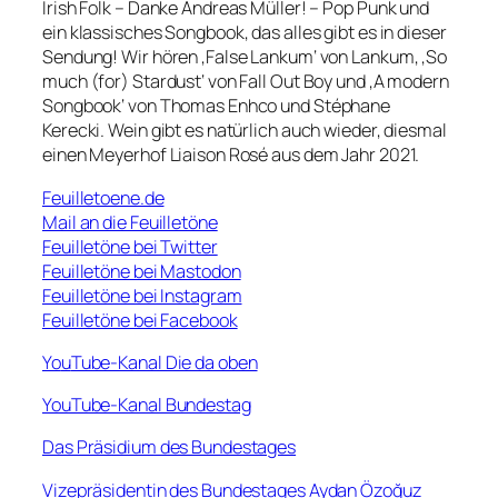
Irish Folk – Danke Andreas Müller! – Pop Punk und
ein klassisches Songbook, das alles gibt es in dieser
Sendung! Wir hören ‚False Lankum‘ von Lankum, ‚So
much (for) Stardust‘ von Fall Out Boy und ‚A modern
Songbook‘ von Thomas Enhco und Stéphane
Kerecki. Wein gibt es natürlich auch wieder, diesmal
einen Meyerhof Liaison Rosé aus dem Jahr 2021.
Feuilletoene.de
Mail an die Feuilletöne
Feuilletöne bei Twitter
Feuilletöne bei Mastodon
Feuilletöne bei Instagram
Feuilletöne bei Facebook
Yo
u
Tube-Kanal Die da oben
YouTube-Kanal Bundestag
Das Präsidium des Bundestages
Vizepräsidentin des Bundestages Aydan Özoğuz