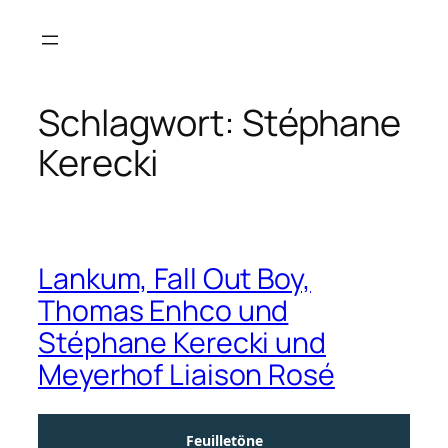
Zum
Inhalt
springen
Schlagwort:
Stéphane
Kerecki
Lankum, Fall Out Boy,
Thomas Enhco und
Stéphane Kerecki und
Meyerhof Liaison Rosé