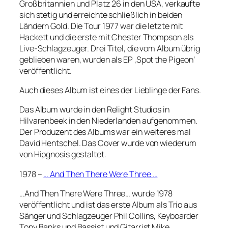
Großbritannien und Platz 26 in den USA, verkaufte
sich stetig und erreichte schließlich in beiden
Ländern Gold. Die Tour 1977 war die letzte mit
Hackett und die erste mit Chester Thompson als
Live-Schlagzeuger. Drei Titel, die vom Album übrig
geblieben waren, wurden als EP ‚Spot the Pigeon‘
veröffentlicht.
Auch dieses Album ist eines der Lieblinge der Fans.
Das Album wurde in den Relight Studios in
Hilvarenbeek in den Niederlanden aufgenommen.
Der Produzent des Albums war ein weiteres mal
David Hentschel. Das Cover wurde von wiederum
von Hipgnosis gestaltet.
1978 –
… And Then There Were Three …
…And Then There Were Three… wurde 1978
veröffentlicht und ist das erste Album als Trio aus
Sänger und Schlagzeuger Phil Collins, Keyboarder
Tony Banks und Bassist und Gitarrist Mike