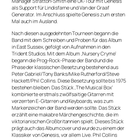
Manager Stratton-Smith eine UK-Tour mit Genesis
als Support für Lindisfarne und Van der Graaf
Generator. Im Anschluss spielte Genesis zum ersten
Mal auch im Ausland.
Nach diesen ausgedehnten Tourneen begann die
Band mit dem Schreiben und Proben für das Album
in East Sussex, gefolgt von Aufnahmen in den
Trident Studios. Mit dem Album ‚Nursery Cryme‘
begann die Prog-Rock-Phase der Band und die
Phase der klassischen Besetzung bestehend aus
Peter Gabriel/Tony Banks/Mike Rutherford/Steve
Hackett/Phil Collins. Diese Besetzung sollte bis 1975
bestehen bleiben. Das Stück ‚The Musical Box‘
kombinierte erstmals zwölfsaitige Gitarren mit
verzerrten E-Gitarren und Keyboards, was zum
Markenzeichen der Band werden sollte. Das Stück
erzählt eine makabre Märchengeschichte, die im
viktorianischen Großbritannien spielt. Dieses Stück
prägt auch das Albumcover und wurde zu einem der
Klassiker von Genesis, vor allem Live. Phil Collins