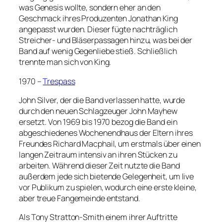
was Genesis wollte, sondern eher an den
Geschmack ihres Produzenten Jonathan King
angepasst wurden. Dieser fügte nachträglich
Streicher- und Bläserpassagen hinzu, was bei der
Band auf wenig Gegenliebe stieß. Schließlich
trennte man sich von King.
1970 –
Trespass
John Silver, der die Band verlassen hatte, wurde
durch den neuen Schlagzeuger John Mayhew
ersetzt. Von 1969 bis 1970 bezog die Band ein
abgeschiedenes Wochenendhaus der Eltern ihres
Freundes Richard Macphail, um erstmals über einen
langen Zeitraum intensiv an ihren Stücken zu
arbeiten. Während dieser Zeit nutzte die Band
außerdem jede sich bietende Gelegenheit, um live
vor Publikum zu spielen, wodurch eine erste kleine,
aber treue Fangemeinde entstand.
Als Tony Stratton-Smith einem ihrer Auftritte