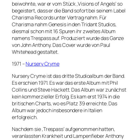
beiwohnte, war er vom Stück ‚Visions of Angels‘ so
begeistert, dass er die Band sofort bei seinem Label
Charisma Records unter Vertrag nahm. Für
Charisma nahm Genesis in den Tridant Studios,
diesmal schon mit 16 Spuren ihr zweites Album
namens Trespass auf. Produziert wurde das Ganze
von John Anthony. Das Cover wurde von Paul
Whitehead gestaltet.
1971 –
Nursery Cryme
Nursery Cryme ist das dritte Studioalbum der Band.
Es erschien 1971. Es war das erste Album mit Phil
Collins und Steve Hackett. Das Album war zunächst
kein kommerzieller Erfolg. Es kam erst 1974 in die
britischen Charts, wo es Platz 39 erreichte. Das
Album war jedoch insbesondere in Italien
erfolgreich.
Nachdem sie ‚Trespass‘ aufgenommen hatten,
veranlassten Krankheit und Lampenfieber Anthony