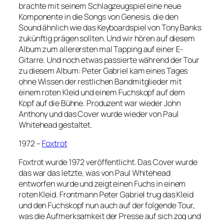
brachte mit seinem Schlagzeugspiel eine neue
Komponente in die Songs von Genesis, die den
Sound ähnlich wie das Keyboardspiel von Tony Banks
zukünftig prägen sollten. Und wir hören auf diesem
Album zum allerersten mal Tapping auf einer E-
Gitarre. Und noch etwas passierte während der Tour
zu diesem Album: Peter Gabriel kam eines Tages
ohne Wissen der restlichen Bandmitglieder mit
einem roten Kleid und einem Fuchskopf auf dem
Kopf auf die Bühne. Produzent war wieder John
Anthony und das Cover wurde wieder von Paul
Whitehead gestaltet.
1972 –
Foxtrot
Foxtrot wurde 1972 veröffentlicht. Das Cover wurde
das war das letzte, was von Paul Whitehead
entworfen wurde und zeigt einen Fuchs in einem
roten Kleid. Frontmann Peter Gabriel trug das Kleid
und den Fuchskopf nun auch auf der folgende Tour,
was die Aufmerksamkeit der Presse auf sich zog und