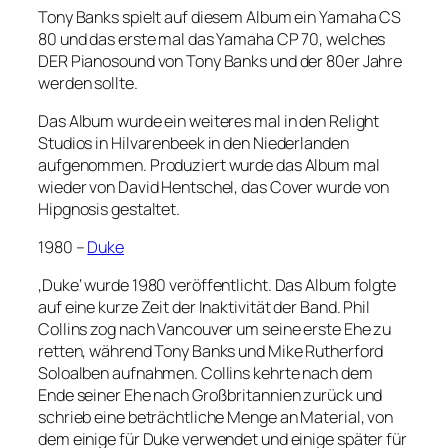
Tony Banks spielt auf diesem Album ein Yamaha CS
80 und das erste mal das Yamaha CP 70, welches
DER Pianosound von Tony Banks und der 80er Jahre
werden sollte.
Das Album wurde ein weiteres mal in den Relight
Studios in Hilvarenbeek in den Niederlanden
aufgenommen. Produziert wurde das Album mal
wieder von David Hentschel, das Cover wurde von
Hipgnosis gestaltet.
1980 –
Duke
‚Duke‘ wurde 1980 veröffentlicht. Das Album folgte
auf eine kurze Zeit der Inaktivität der Band. Phil
Collins zog nach Vancouver um seine erste Ehe zu
retten, während Tony Banks und Mike Rutherford
Soloalben aufnahmen. Collins kehrte nach dem
Ende seiner Ehe nach Großbritannien zurück und
schrieb eine beträchtliche Menge an Material, von
dem einige für Duke verwendet und einige später für