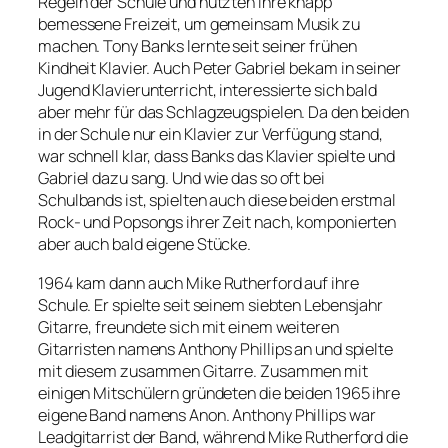
Regeln der Schule und nutzten ihre knapp
bemessene Freizeit, um gemeinsam Musik zu
machen. Tony Banks lernte seit seiner frühen
Kindheit Klavier. Auch Peter Gabriel bekam in seiner
Jugend Klavierunterricht, interessierte sich bald
aber mehr für das Schlagzeugspielen. Da den beiden
in der Schule nur ein Klavier zur Verfügung stand,
war schnell klar, dass Banks das Klavier spielte und
Gabriel dazu sang. Und wie das so oft bei
Schulbands ist, spielten auch diese beiden erstmal
Rock- und Popsongs ihrer Zeit nach, komponierten
aber auch bald eigene Stücke.
1964 kam dann auch Mike Rutherford auf ihre
Schule. Er spielte seit seinem siebten Lebensjahr
Gitarre, freundete sich mit einem weiteren
Gitarristen namens Anthony Phillips an und spielte
mit diesem zusammen Gitarre. Zusammen mit
einigen Mitschülern gründeten die beiden 1965 ihre
eigene Band namens Anon. Anthony Phillips war
Leadgitarrist der Band, während Mike Rutherford die