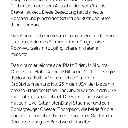
Rutherford nach dem Ausscheiden von Gitarrist
Steve Hackett. Diese Besetzung hat bis heute
Bestand und prägte den Sound der 80er und 90er
Jahre der Band.
Das Album ließ eine Veränderung im Sound der Band
erahnen, indem es Elemente ihrer Progressive-
Rock-Wurzeln mit zugänglicherem Material
mischte.
Das Album erreichte aber Platz 3 der UK Albums-
Charts und Platz 14 der US Billboard 200. Die Single
‚Follow You Follow Me‘ erreichte Platz 7 in
Großbritannien und No. 23 in den USA, der bis dahin
größte Erfolg der Band. Das Album wurde in den USA
mit Platin ausgezeichnet. Die Band tourte weltweit
mit dem Live-Gitarristen Daryl Stuermer und dem
Schlagzeuger Chester Thompson, die beide für die
nächsten drei Jahrzehnte zu tragenden Säulen der
Tourbesetzung der Band werden sollten.