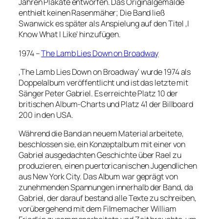
Jahren Plakate entworfen. Das Originalgemälde
enthielt keinen Rasenmäher; Die Band ließ
Swanwick es später als Anspielung auf den Titel ‚I
Know What I Like‘ hinzufügen.
1974 –
The Lamb Lies Down on Broadway
‚The Lamb Lies Down on Broadway‘ wurde 1974 als
Doppelalbum veröffentlicht und ist das letzte mit
Sänger Peter Gabriel. Es erreichte Platz 10 der
britischen Album-Charts und Platz 41 der Billboard
200 in den USA.
Während die Band an neuem Material arbeitete,
beschlossen sie, ein Konzeptalbum mit einer von
Gabriel ausgedachten Geschichte über Rael zu
produzieren, einen puertoricanischen Jugendlichen
aus New York City. Das Album war geprägt von
zunehmenden Spannungen innerhalb der Band, da
Gabriel, der darauf bestand alle Texte zu schreiben,
vorübergehend mit dem Filmemacher William