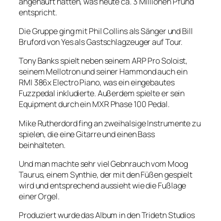
angehäuft hatten, was heute ca. 3 Millionen Pfund
entspricht.
Die Gruppe ging mit Phil Collins als Sänger und Bill
Bruford von Yes als Gastschlagzeuger auf Tour.
Tony Banks spielt neben seinem ARP Pro Soloist,
seinem Mellotron und seiner Hammond auch ein
RMI 386x Electro Piano, was ein eingebautes
Fuzzpedal inkludierte. Außerdem spielte er sein
Equipment durch ein MXR Phase 100 Pedal.
Mike Rutherdord fing an zweihalsige Instrumente zu
spielen, die eine Gitarre und einen Bass
beinhalteten.
Und man machte sehr viel Gebnrauch vom Moog
Taurus, einem Synthie, der mit den Füßen gespielt
wird und entsprechend aussieht wie die Fußlage
einer Orgel.
Produziert wurde das Album in den Tridetn Studios