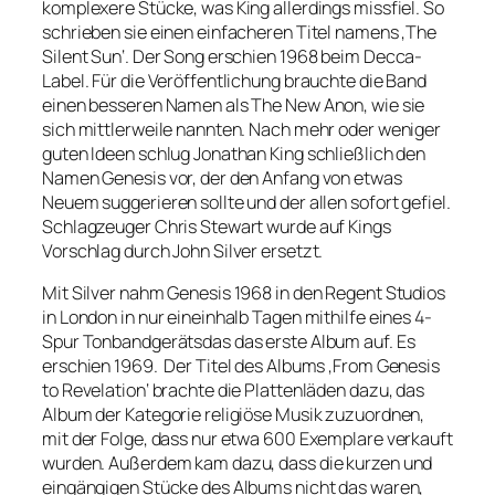
komplexere Stücke, was King allerdings missfiel. So
schrieben sie einen einfacheren Titel namens ‚The
Silent Sun‘. Der Song erschien 1968 beim Decca-
Label. Für die Veröffentlichung brauchte die Band
einen besseren Namen als The New Anon, wie sie
sich mittlerweile nannten. Nach mehr oder weniger
guten Ideen schlug Jonathan King schließlich den
Namen Genesis vor, der den Anfang von etwas
Neuem suggerieren sollte und der allen sofort gefiel.
Schlagzeuger Chris Stewart wurde auf Kings
Vorschlag durch John Silver ersetzt.
Mit Silver nahm Genesis 1968 in den Regent Studios
in London in nur eineinhalb Tagen mithilfe eines 4-
Spur Tonbandgerätsdas das erste Album auf. Es
erschien 1969. Der Titel des Albums ‚From Genesis
to Revelation‘ brachte die Plattenläden dazu, das
Album der Kategorie religiöse Musik zuzuordnen,
mit der Folge, dass nur etwa 600 Exemplare verkauft
wurden. Außerdem kam dazu, dass die kurzen und
eingängigen Stücke des Albums nicht das waren,