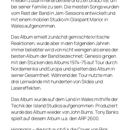
Friedkin zusammenarbeitete und Zeit brauchte, um
bei seiner Familie zu sein. Die meisten Songs wurden
vom Rest der Band in Jam-Sessions entwickelt und
mit einem mobilen Studio im Glaspant Manor in
Wales aufgenommen.
Das Album erhielt zunächst gemischte kritische
Reaktionen, wurde aber in den folgenden Jahren
immer beliebter wird von nicht wenigen als eines der
besten Album der Band bezeichnet. Genesis gingen
mit den Stücken des Albums 1974–75 auf Tour durch
Nordamerika und Europa und spielten das Album in
seiner Gesamtheit. Während der Tour nutzte man
drei Leinwände mit hunderten von Slides und
Lasereffekten.
Das Album wurde auf dem Land in Wales mithilfe der
Techik der Island Studios aufgenommen. Produziert
wurde das Album wieder von John Burns. Tony Banks
spielt auf diesem Album u.a. den ARP 2600.
Hipgnosis – die sich auch für die Cover von Pink