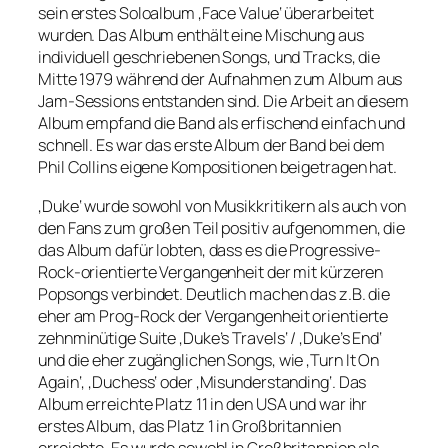
sein erstes Soloalbum ‚Face Value‘ überarbeitet
wurden. Das Album enthält eine Mischung aus
individuell geschriebenen Songs, und Tracks, die
Mitte 1979 während der Aufnahmen zum Album aus
Jam-Sessions entstanden sind. Die Arbeit an diesem
Album empfand die Band als erfischend einfach und
schnell. Es war das erste Album der Band bei dem
Phil Collins eigene Kompositionen beigetragen hat.
‚Duke‘ wurde sowohl von Musikkritikern als auch von
den Fans zum großen Teil positiv aufgenommen, die
das Album dafür lobten, dass es die Progressive-
Rock-orientierte Vergangenheit der mit kürzeren
Popsongs verbindet. Deutlich machen das z.B. die
eher am Prog-Rock der Vergangenheit orientierte
zehnminütige Suite ‚Duke’s Travels‘ / ‚Duke’s End‘
und die eher zugänglichen Songs, wie ‚Turn It On
Again‘, ‚Duchess‘ oder ‚Misunderstanding‘. Das
Album erreichte Platz 11 in den USA und war ihr
erstes Album, das Platz 1 in Großbritannien
erreichte. Es wurde sowohl in Großbritannien als