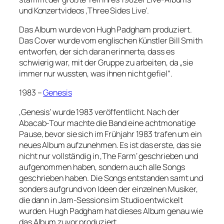
und Konzertvideos ‚Three Sides Live‘.
Das Album wurde von Hugh Padgham produziert.
Das Cover wurde vom englischen Künstler Bill Smith
entworfen, der sich daran erinnerte, dass es
schwierig war, mit der Gruppe zu arbeiten, da „sie
immer nur wussten, was ihnen nicht gefiel“.
1983 –
Genesis
‚Genesis‘ wurde 1983 veröffentlicht. Nach der
Abacab-Tour machte die Band eine achtmonatige
Pause, bevor sie sich im Frühjahr 1983 trafen um ein
neues Album aufzunehmen. Es ist das erste, das sie
nicht nur vollständig in ‚The Farm‘ geschrieben und
aufgenommen haben, sondern auch alle Songs
geschrieben haben. Die Songs entstanden samt und
sonders aufgrund von Ideen der einzelnen Musiker,
die dann in Jam-Sessions im Studio entwickelt
wurden. Hugh Padgham hat dieses Album genau wie
das Album zuvor produziert.