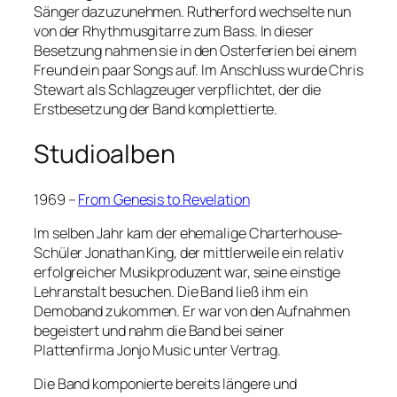
Sänger dazuzunehmen. Rutherford wechselte nun
von der Rhythmusgitarre zum Bass. In dieser
Besetzung nahmen sie in den Osterferien bei einem
Freund ein paar Songs auf. Im Anschluss wurde Chris
Stewart als Schlagzeuger verpflichtet, der die
Erstbesetzung der Band komplettierte.
Studioalben
1969 –
From Genesis to Revelation
Im selben Jahr kam der ehemalige Charterhouse-
Schüler Jonathan King, der mittlerweile ein relativ
erfolgreicher Musikproduzent war, seine einstige
Lehranstalt besuchen. Die Band ließ ihm ein
Demoband zukommen. Er war von den Aufnahmen
begeistert und nahm die Band bei seiner
Plattenfirma Jonjo Music unter Vertrag.
Die Band komponierte bereits längere und