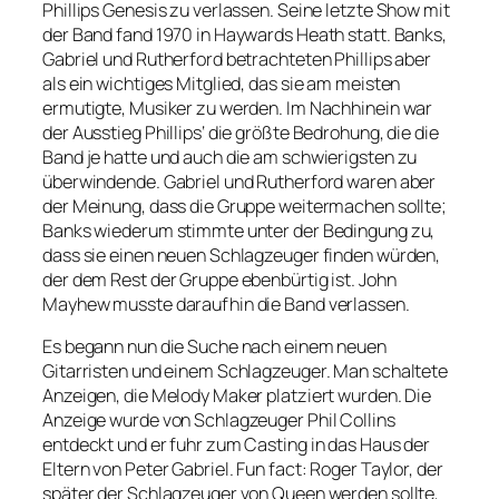
Phillips Genesis zu verlassen. Seine letzte Show mit
der Band fand 1970 in Haywards Heath statt. Banks,
Gabriel und Rutherford betrachteten Phillips aber
als ein wichtiges Mitglied, das sie am meisten
ermutigte, Musiker zu werden. Im Nachhinein war
der Ausstieg Phillips‘ die größte Bedrohung, die die
Band je hatte und auch die am schwierigsten zu
überwindende. Gabriel und Rutherford waren aber
der Meinung, dass die Gruppe weitermachen sollte;
Banks wiederum stimmte unter der Bedingung zu,
dass sie einen neuen Schlagzeuger finden würden,
der dem Rest der Gruppe ebenbürtig ist. John
Mayhew musste daraufhin die Band verlassen.
Es begann nun die Suche nach einem neuen
Gitarristen und einem Schlagzeuger. Man schaltete
Anzeigen, die Melody Maker platziert wurden. Die
Anzeige wurde von Schlagzeuger Phil Collins
entdeckt und er fuhr zum Casting in das Haus der
Eltern von Peter Gabriel. Fun fact: Roger Taylor, der
später der Schlagzeuger von Queen werden sollte,