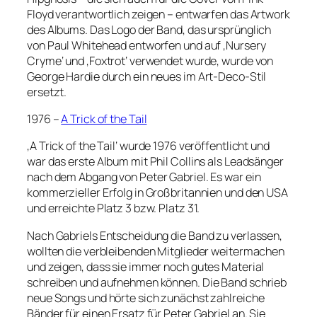
Floyd verantwortlich zeigen – entwarfen das Artwork
des Albums. Das Logo der Band, das ursprünglich
von Paul Whitehead entworfen und auf ‚Nursery
Cryme‘ und ‚Foxtrot‘ verwendet wurde, wurde von
George Hardie durch ein neues im Art-Deco-Stil
ersetzt.
1976 –
A Trick of the Tail
‚A Trick of the Tail‘ wurde 1976 veröffentlicht und
war das erste Album mit Phil Collins als Leadsänger
nach dem Abgang von Peter Gabriel. Es war ein
kommerzieller Erfolg in Großbritannien und den USA
und erreichte Platz 3 bzw. Platz 31.
Nach Gabriels Entscheidung die Band zu verlassen,
wollten die verbleibenden Mitglieder weitermachen
und zeigen, dass sie immer noch gutes Material
schreiben und aufnehmen können. Die Band schrieb
neue Songs und hörte sich zunächst zahlreiche
Bänder für einen Ersatz für Peter Gabriel an. Sie