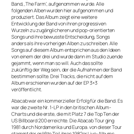
Band, ‚The Farm‘, aufgenommen wurde. Alle
folgenden Alben wurden hier aufgenommen und
produziert. Das Album zeigt eine weitere
Entwicklung der Band von ihren progressiven
Wurzeln zu zugänglicheren und pop-orientierten
Songs und ihre bewusste Entscheidung, Songs
anders als ihre vorherigen Alben zu schreiben. Alle
Songs auf diesem Album entsprichen aus den Ideen
von einem der drei und wurde dann im Studio zuende
gejammt, wenn man so will. Auch das sollte
zukünftig der Weg sein, der die Aufnahmen der Band
bestimmen sollte. Drei Tracks, die nicht auf dem
Album erschienen wurden auf der EP 3×3
veröffentlicht.
Abacab war ein kommerzieller Erfolg für die Band. Es
war die zweite Nr. 1-LP in den britischen Album-
Charts und die erste, die mit Platz 7 die Top Ten der
US Billboard 200 erreichte. Die Abacab Tour ging
1981 durch Nordamerika und Europa. von dieser Tour
stammt der größte Teil ihres 1982er Live-Albums