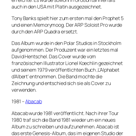
auch in den USA mit Platin ausgezeichnet.
Tony Banks spielt hier zum ersten mal den Prophet 5
und einen Memorymoog. Der ARP Soloist Pro wurde
durch den ARP Quadra ersetzt.
Das Album wurde in den Polar Studios in Stockholm
aufgenommen. Der Produzent war ein letztes mal
David Hentschel. Das Cover wurde vom
französischen Illustrator Lionel Koechlin gezeichnet
und seinem 1979 veröffentlichten Buch ‚L’Alphabet
d’Albert‘ entnommen. Die Band mochte die
Zeichnung und entschied sich sie als Cover zu
verwenden.
1981 –
Abacab
Abacab wurde 1981 veröffentlicht. Nach ihrer Tour
1980 traf sich die Band 1981 wieder um ein neues
Album zu schreiben und aufzunehmen. Abacab ist
das erste Genesis-Album, das im eigenen Studio der