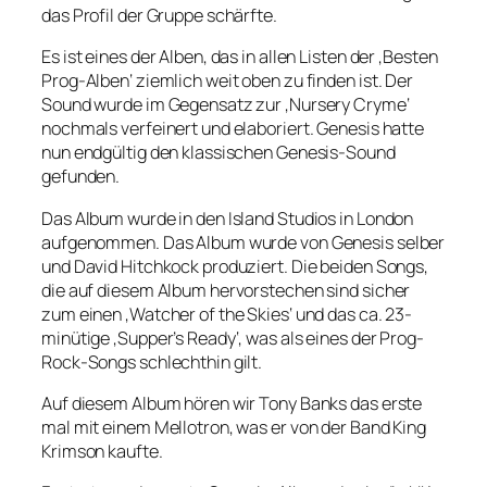
das Profil der Gruppe schärfte.
Es ist eines der Alben, das in allen Listen der ‚Besten
Prog-Alben‘ ziemlich weit oben zu finden ist. Der
Sound wurde im Gegensatz zur ‚Nursery Cryme‘
nochmals verfeinert und elaboriert. Genesis hatte
nun endgültig den klassischen Genesis-Sound
gefunden.
Das Album wurde in den Island Studios in London
aufgenommen. Das Album wurde von Genesis selber
und David Hitchkock produziert. Die beiden Songs,
die auf diesem Album hervorstechen sind sicher
zum einen ‚Watcher of the Skies‘ und das ca. 23-
minütige ‚Supper’s Ready‘, was als eines der Prog-
Rock-Songs schlechthin gilt.
Auf diesem Album hören wir Tony Banks das erste
mal mit einem Mellotron, was er von der Band King
Krimson kaufte.