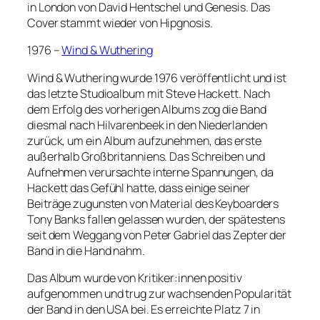
in London von David Hentschel und Genesis. Das
Cover stammt wieder von Hipgnosis.
1976 –
Wind & Wuthering
Wind & Wuthering wurde 1976 veröffentlicht und ist
das letzte Studioalbum mit Steve Hackett. Nach
dem Erfolg des vorherigen Albums zog die Band
diesmal nach Hilvarenbeek in den Niederlanden
zurück, um ein Album aufzunehmen, das erste
außerhalb Großbritanniens. Das Schreiben und
Aufnehmen verursachte interne Spannungen, da
Hackett das Gefühl hatte, dass einige seiner
Beiträge zugunsten von Material des Keyboarders
Tony Banks fallen gelassen wurden, der spätestens
seit dem Weggang von Peter Gabriel das Zepter der
Band in die Hand nahm.
Das Album wurde von Kritiker:innen positiv
aufgenommen und trug zur wachsenden Popularität
der Band in den USA bei. Es erreichte Platz 7 in