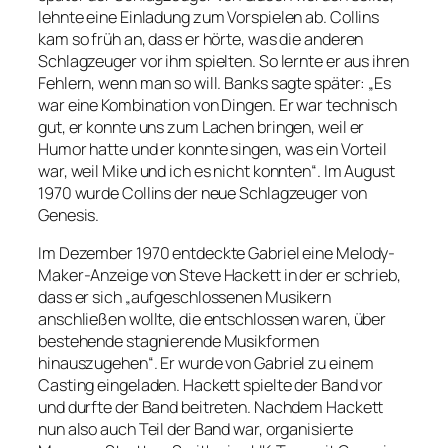
lehnte eine Einladung zum Vorspielen ab. Collins
kam so früh an, dass er hörte, was die anderen
Schlagzeuger vor ihm spielten. So lernte er aus ihren
Fehlern, wenn man so will. Banks sagte später: „Es
war eine Kombination von Dingen. Er war technisch
gut, er konnte uns zum Lachen bringen, weil er
Humor hatte und er konnte singen, was ein Vorteil
war, weil Mike und ich es nicht konnten“. Im August
1970 wurde Collins der neue Schlagzeuger von
Genesis.
Im Dezember 1970 entdeckte Gabriel eine Melody-
Maker-Anzeige von Steve Hackett in der er schrieb,
dass er sich „aufgeschlossenen Musikern
anschließen wollte, die entschlossen waren, über
bestehende stagnierende Musikformen
hinauszugehen“. Er wurde von Gabriel zu einem
Casting eingeladen. Hackett spielte der Band vor
und durfte der Band beitreten. Nachdem Hackett
nun also auch Teil der Band war, organisierte