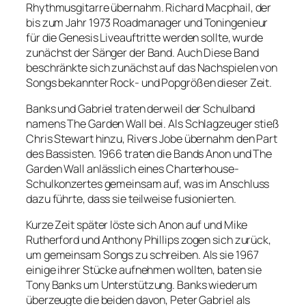
Rhythmusgitarre übernahm. Richard Macphail, der
bis zum Jahr 1973 Roadmanager und Toningenieur
für die Genesis Liveauftritte werden sollte, wurde
zunächst der Sänger der Band. Auch Diese Band
beschränkte sich zunächst auf das Nachspielen von
Songs bekannter Rock- und Popgrößen dieser Zeit.
Banks und Gabriel traten derweil der Schulband
namens The Garden Wall bei. Als Schlagzeuger stieß
Chris Stewart hinzu, Rivers Jobe übernahm den Part
des Bassisten. 1966 traten die Bands Anon und The
Garden Wall anlässlich eines Charterhouse-
Schulkonzertes gemeinsam auf, was im Anschluss
dazu führte, dass sie teilweise fusionierten.
Kurze Zeit später löste sich Anon auf und Mike
Rutherford und Anthony Phillips zogen sich zurück,
um gemeinsam Songs zu schreiben. Als sie 1967
einige ihrer Stücke aufnehmen wollten, baten sie
Tony Banks um Unterstützung. Banks wiederum
überzeugte die beiden davon, Peter Gabriel als