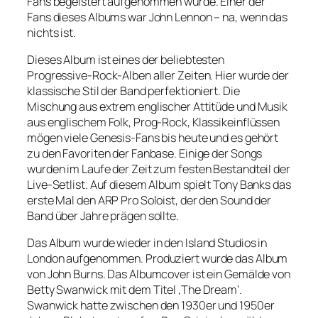
Fans begeistert aufgenommen wurde. Einer der
Fans dieses Albums war John Lennon – na, wenn das
nichts ist.
Dieses Album ist eines der beliebtesten
Progressive-Rock-Alben aller Zeiten. Hier wurde der
klassische Stil der Band perfektioniert. Die
Mischung aus extrem englischer Attitüde und Musik
aus englischem Folk, Prog-Rock, Klassikeinflüssen
mögen viele Genesis-Fans bis heute und es gehört
zu den Favoriten der Fanbase. Einige der Songs
wurden im Laufe der Zeit zum festen Bestandteil der
Live-Setlist. Auf diesem Album spielt Tony Banks das
erste Mal den ARP Pro Soloist, der den Sound der
Band über Jahre prägen sollte.
Das Album wurde wieder in den Island Studios in
London aufgenommen. Produziert wurde das Album
von John Burns. Das Albumcover ist ein Gemälde von
Betty Swanwick mit dem Titel ‚The Dream‘.
Swanwick hatte zwischen den 1930er und 1950er