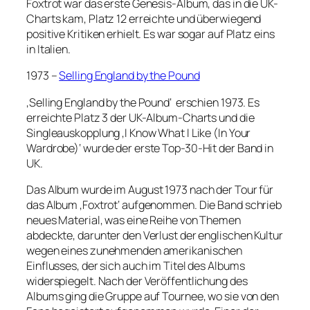
Foxtrot war das erste Genesis-Album, das in die UK-
Charts kam, Platz 12 erreichte und überwiegend
positive Kritiken erhielt. Es war sogar auf Platz eins
in Italien.
1973 –
Selling England by the Pound
‚Selling England by the Pound‘ erschien 1973. Es
erreichte Platz 3 der UK-Album-Charts und die
Singleauskopplung ‚I Know What I Like (In Your
Wardrobe)‘ wurde der erste Top-30-Hit der Band in
UK.
Das Album wurde im August 1973 nach der Tour für
das Album ‚Foxtrot‘ aufgenommen. Die Band schrieb
neues Material, was eine Reihe von Themen
abdeckte, darunter den Verlust der englischen Kultur
wegen eines zunehmenden amerikanischen
Einflusses, der sich auch im Titel des Albums
widerspiegelt. Nach der Veröffentlichung des
Albums ging die Gruppe auf Tournee, wo sie von den