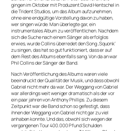
gingen im Oktober mit Produzent David Hentschel in
die Trident Studios, um das Album aufzunehmen,
ohne eine endgültige Vorstellung davon zu haben,
wer singen würde. Man überlegte gar, ein
instrumentales Album zu veröffentlichen. Nachdem
sich die Suche nach einem Sänger als erfolglos
erwies, wurde Collins überredet den Song ‚Squonk‘
zu singen, das hat so gut funktioniert, dass er auf
dem Rest des Albums ebenfalls sang. Von da an war
Phil Collins der Sänger der Band.
Nach Veröffentlichung des Albums waren viele
beeindruckt der Qualität der Musik, und dass obwohl
Gabriel nicht mehr da war. Der Weggang von Gabriel
war allerdings weit weniger dramatisch als der vor
ein paar jahren von Anthony Phillips. Zu diesem
Zeitpunkt war die Band schon so gefestigt, dass
ihnen der Weggang von Gabriel nicht gar zu viel
anhaben konnte. Und das, obwohl sich wegen der
vergangenen Tour 400.000 Pfund Schulden