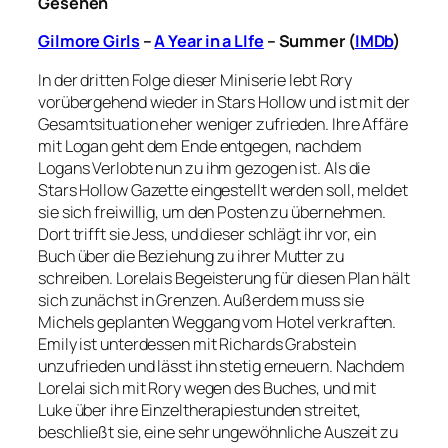
Gesehen
Gilmore Girls
–
A Year in a LIfe
– Summer (
IMDb
)
In der dritten Folge dieser Miniserie lebt Rory
vorübergehend wieder in Stars Hollow und ist mit der
Gesamtsituation eher weniger zufrieden. Ihre Affäre
mit Logan geht dem Ende entgegen, nachdem
Logans Verlobte nun zu ihm gezogen ist. Als die
Stars Hollow Gazette eingestellt werden soll, meldet
sie sich freiwillig, um den Posten zu übernehmen.
Dort trifft sie Jess, und dieser schlägt ihr vor, ein
Buch über die Beziehung zu ihrer Mutter zu
schreiben. Lorelais Begeisterung für diesen Plan hält
sich zunächst in Grenzen. Außerdem muss sie
Michels geplanten Weggang vom Hotel verkraften.
Emily ist unterdessen mit Richards Grabstein
unzufrieden und lässt ihn stetig erneuern. Nachdem
Lorelai sich mit Rory wegen des Buches, und mit
Luke über ihre Einzeltherapiestunden streitet,
beschließt sie, eine sehr ungewöhnliche Auszeit zu