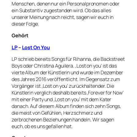
Menschen, denen nur ein Personalpronomen oder
ein Substantiv zugestanden wird. Ob das alles
unserer Meinung nach reicht, sagen wir euch in
dieser Folge.
Gehört
LP
–
Lost On You
LP schrieb bereits Songs für Rihanna, die Backstreet
Boys oder Christina Aguilera. ‚Lost on you‘ ist das
vierte Album der Künstlerin und wurde im Dezember
des Jahres 2016 veröffentlicht. Im Gegensatz zum
Vorgänger ist ‚Lost on you‘ zurückhaltender. Die
Künstlerin verglich deshalb bereits ‚Forever for Now‘
mit einer Party und ‚Lost on you‘ mit dem Kater
danach. Auf diesem Album finden sich zehn Songs,
die meist von Gefühlen, Herzschmerz und
zerbrochenen Beziehungen handeln. Wir sagen
euch, ob es uns gefallen hat.