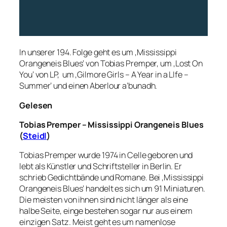
In unserer 194. Folge geht es um ‚Mississippi
Orangeneis Blues‘ von Tobias Premper, um ‚Lost On
You‘ von LP, um ‚Gilmore Girls – A Year in a LIfe –
Summer‘ und einen Aberlour a’bunadh.
Gelesen
Tobias Premper – Mississippi Orangeneis Blues
(
Steidl
)
Tobias Premper wurde 1974 in Celle geboren und
lebt als Künstler und Schriftsteller in Berlin. Er
schrieb Gedichtbände und Romane. Bei ‚Mississippi
Orangeneis Blues‘ handelt es sich um
91 Miniaturen.
Die meisten von ihnen sind nicht länger als eine
halbe Seite, einge bestehen sogar nur aus einem
einzigen Satz. Meist geht es um namenlose