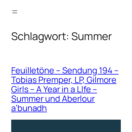
Zum
Inhalt
springen
Schlagwort:
Summer
Feuilletöne – Sendung 194 –
Tobias Premper, LP, Gilmore
Girls – A Year in a LIfe –
Summer und Aberlour
a’bunadh