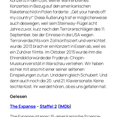
Konzerts in den USA, weil er während eines
Konzertes in Bezug auf den amerikanischen
Raketenschild in Polen forderte: „Get your hands off
my country!“ Diese Äußerung traf er möglicherweise
auch deswegen, weil sein Steinway-Flügel acht
Jahre zuvor, kurz nach den Terroranschlägen des 11.
September, bei der Einreise in die USA wegen
Terrorverdachts vom Zoll konfisziert und vernichtet
wurde. 2013 brach er ein Konzert in Essen ab, weil es
ein Zuhörer filmte. Im Oktober 2015 wurde ihm die
Ehrendoktorwürde der Fryderyk-Chopin-
Musikuniversität in Warschau verliehen. Wir haben
es hier mit also mit einer seiner seltenen
Einspielungen zu tun. Und dann gleich Schubert. Und
dann auch noch die 20. und 21. Klaviersonate. Keine
leichte Kost. Ihr werdet hören, ob es uns gefallen hat.
Gelesen
The Expanse
–
Staffel 2
(
IMDb
)
The Expanse ist eine US-amerikanische Science-