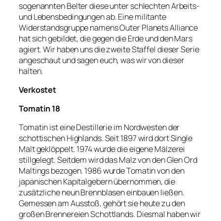
sogenannten Belter diese unter schlechten Arbeits-
und Lebensbedingungen ab. Eine militante
Widerstandsgruppe namens Outer Planets Alliance
hat sich gebildet, die gegen die Erde und den Mars
agiert. Wir haben uns die zweite Staffel dieser Serie
angeschaut und sagen euch, was wir von dieser
halten.
Verkostet
Tomatin 18
Tomatin ist eine Destillerie im Nordwesten der
schottischen Highlands. Seit 1897 wird dort Single
Malt geklöppelt. 1974 wurde die eigene Mälzerei
stillgelegt. Seitdem wird das Malz von den Glen Ord
Maltings bezogen. 1986 wurde Tomatin von den
japanischen Kapitalgebern übernommen, die
zusätzliche neun Brennblasen einbauen ließen.
Gemessen am Ausstoß, gehört sie heute zu den
großen Brennereien Schottlands. Diesmal haben wir