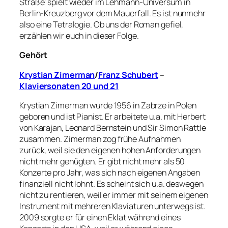
Straße‘ spielt wieder im Lehmann-Universum in
Berlin-Kreuzberg vor dem Mauerfall. Es ist nunmehr
also eine Tetralogie. Ob uns der Roman gefiel,
erzählen wir euch in dieser Folge.
Gehört
Krystian Zimerman
/
Franz Schubert
–
Klaviersonaten 20 und 21
Krystian Zimerman wurde 1956 in Zabrze in Polen
geboren und ist Pianist. Er arbeitete u.a. mit Herbert
von Karajan, Leonard Bernstein und Sir Simon Rattle
zusammen. Zimerman zog frühe Aufnahmen
zurück, weil sie den eigenen hohen Anforderungen
nicht mehr genügten. Er gibt nicht mehr als 50
Konzerte pro Jahr, was sich nach eigenen Angaben
finanziell nicht lohnt. Es scheint sich u.a. deswegen
nicht zu rentieren, weil er immer mit seinem eigenen
Instrument mit mehreren Klaviaturen unterwegs ist.
2009 sorgte er für einen Eklat während eines