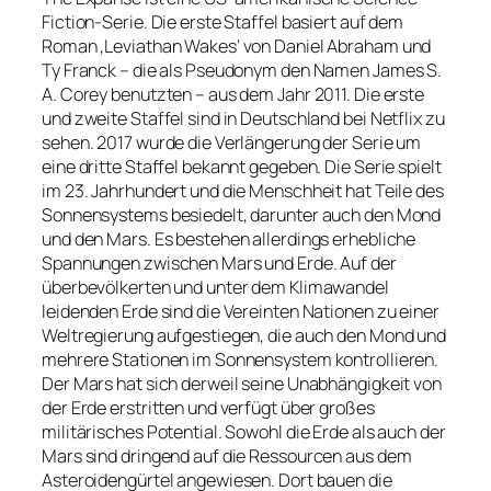
Fiction-Serie. Die erste Staffel basiert auf dem
Roman ‚Leviathan Wakes‘ von Daniel Abraham und
Ty Franck – die als Pseudonym den Namen James S.
A. Corey benutzten – aus dem Jahr 2011. Die erste
und zweite Staffel sind in Deutschland bei Netflix zu
sehen. 2017 wurde die Verlängerung der Serie um
eine dritte Staffel bekannt gegeben. Die Serie spielt
im 23. Jahrhundert und die Menschheit hat Teile des
Sonnensystems besiedelt, darunter auch den Mond
und den Mars. Es bestehen allerdings erhebliche
Spannungen zwischen Mars und Erde. Auf der
überbevölkerten und unter dem Klimawandel
leidenden Erde sind die Vereinten Nationen zu einer
Weltregierung aufgestiegen, die auch den Mond und
mehrere Stationen im Sonnensystem kontrollieren.
Der Mars hat sich derweil seine Unabhängigkeit von
der Erde erstritten und verfügt über großes
militärisches Potential. Sowohl die Erde als auch der
Mars sind dringend auf die Ressourcen aus dem
Asteroidengürtel angewiesen. Dort bauen die