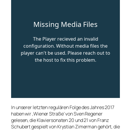
In unserer letzten regulären Folge des Jahres 2017
haben wir ‚Wiener Straße‘ von Sven Regener
gelesen, die Klaviersonaten 20 und 21 von Franz
Schubert gespielt von Krystian Zimerman gehört, die