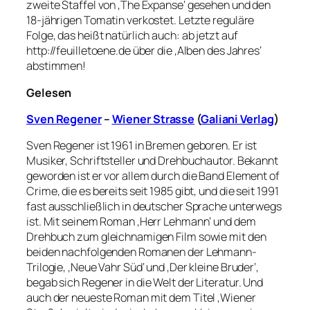
zweite Staffel von ‚The Expanse‘ gesehen und den
18-jährigen Tomatin verkostet. Letzte reguläre
Folge, das heißt natürlich auch: ab jetzt auf
http://feuilletoene.de über die ‚Alben des Jahres‘
abstimmen!
Gelesen
Sven Regener
–
Wiener Strasse
(
Galiani Verlag
)
Sven Regener ist 1961 in Bremen geboren. Er ist
Musiker, Schriftsteller und Drehbuchautor. Bekannt
geworden ist er vor allem durch die Band Element of
Crime, die es bereits seit 1985 gibt, und die seit 1991
fast ausschließlich in deutscher Sprache unterwegs
ist. Mit seinem Roman ‚Herr Lehmann‘ und dem
Drehbuch zum gleichnamigen Film sowie mit den
beiden nachfolgenden Romanen der Lehmann-
Trilogie, ‚Neue Vahr Süd‘ und ‚Der kleine Bruder‘,
begab sich Regener in die Welt der Literatur. Und
auch der neueste Roman mit dem Titel ‚Wiener