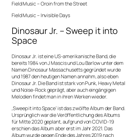
Field Music – Oroin from the Street
Field Music – Invisible Days
Dinosaur Jr. – Sweep it into
Space
Dinosaur Jr. ist eine US-amerikanische Band, die
bereits 1984 von J Mascis und Lou Barlow unter dem
Namen Dinosaur Massachusetts gegründet wurde
und 1987 den heutigen Namen annahm, also eben
Dinosaur Jr. Die Band ist stark von Punk, Heavy Metal
und Noise-Rock geprägt, aber auch eingängigen
Melodien findet man in ihren Werken wieder.
‚Sweep it into Space‘ ist das zwölfte Album der Band.
Ursprünglich war die Veröffentlichung des Albums
für Mitte 2020 geplant, aufgrund von COVID-19
erschien das Album aber erst im Jahr 2021. Das
Album wurde gegen Ende des Jahres 2019 nach