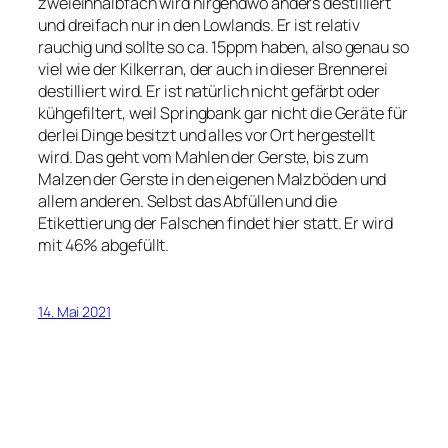
zweieinhalbfach wird nirgendwo anders destilliert
und dreifach nur in den Lowlands. Er ist relativ
rauchig und sollte so ca. 15ppm haben, also genau so
viel wie der Kilkerran, der auch in dieser Brennerei
destilliert wird. Er ist natürlich nicht gefärbt oder
kühgefiltert, weil Springbank gar nicht die Geräte für
derlei Dinge besitzt und alles vor Ort hergestellt
wird. Das geht vom Mahlen der Gerste, bis zum
Malzen der Gerste in den eigenen Malzböden und
allem anderen. Selbst das Abfüllen und die
Etikettierung der Falschen findet hier statt. Er wird
mit 46% abgefüllt.
14. Mai 2021