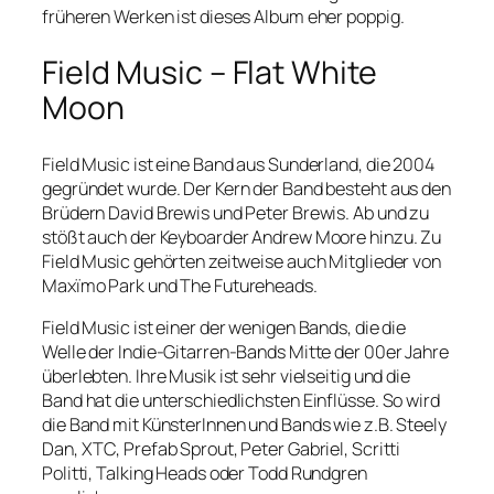
früheren Werken ist dieses Album eher poppig.
Field Music – Flat White
Moon
Field Music ist eine Band aus Sunderland, die 2004
gegründet wurde. Der Kern der Band besteht aus den
Brüdern David Brewis und Peter Brewis. Ab und zu
stößt auch der Keyboarder Andrew Moore hinzu. Zu
Field Music gehörten zeitweise auch Mitglieder von
Maxïmo Park und The Futureheads.
Field Music ist einer der wenigen Bands, die die
Welle der Indie-Gitarren-Bands Mitte der 00er Jahre
überlebten. Ihre Musik ist sehr vielseitig und die
Band hat die unterschiedlichsten Einflüsse. So wird
die Band mit KünsterInnen und Bands wie z.B. Steely
Dan, XTC, Prefab Sprout, Peter Gabriel, Scritti
Politti, Talking Heads oder Todd Rundgren