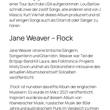
einer Tour durch die USA aufgenommen. Lou Barlow
schrieb zwei der zwölf Songs, alle anderen sind von J
Mascis. Kurt Vile hat dieses Album produziert und ist
auf einigen Songs auch als Gitarrist oder Sänger zu
hören.
Jane Weaver – Flock
Jane Weaver ist eine britische Sängerin,
Songwriterin und Gitarristin. Weaver war Teil der
Britpop-Band Kill Laura, des Folktronica-Projekts
Misty Dixon und hat als Solokünstlerin inklsusive des
aktuellen Albums bereits elf Soloalben
veröffentlicht.
‚Flock‘ ist nun eben das elfte Album der englischen
Musikerin. Es wurde im März 2021 veröffentlicht.
Inspiriert wurde sie auf diesem Album von
libanesischer Musik, russischer Musik der 80er
Jahre und australischem Punk Im Vergleich zu ihren