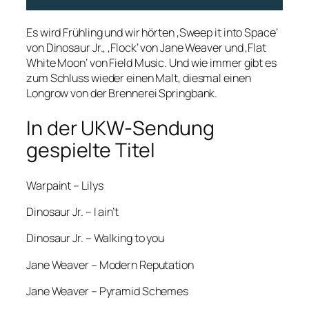
Es wird Frühling und wir hörten ‚Sweep it into Space‘
von Dinosaur Jr., ‚Flock‘ von Jane Weaver und ‚Flat
White Moon‘ von Field Music. Und wie immer gibt es
zum Schluss wieder einen Malt, diesmal einen
Longrow von der Brennerei Springbank.
In der UKW-Sendung
gespielte Titel
Warpaint – Lilys
Dinosaur Jr. – I ain’t
Dinosaur Jr. – Walking to you
Jane Weaver – Modern Reputation
Jane Weaver – Pyramid Schemes