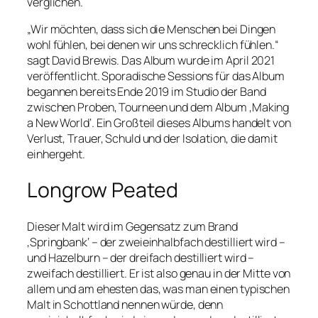
verglichen.
„Wir möchten, dass sich die Menschen bei Dingen
wohl fühlen, bei denen wir uns schrecklich fühlen.“
sagt David Brewis. Das Album wurde im April 2021
veröffentlicht. Sporadische Sessions für das Album
begannen bereits Ende 2019 im Studio der Band
zwischen Proben, Tourneen und dem Album ‚Making
a New World‘. Ein Großteil dieses Albums handelt von
Verlust, Trauer, Schuld und der Isolation, die damit
einhergeht.
Longrow Peated
Dieser Malt wird im Gegensatz zum Brand
‚Springbank‘ – der zweieinhalbfach destilliert wird –
und Hazelburn – der dreifach destilliert wird –
zweifach destilliert. Er ist also genau in der Mitte von
allem und am ehesten das, was man einen typischen
Malt in Schottland nennen würde, denn