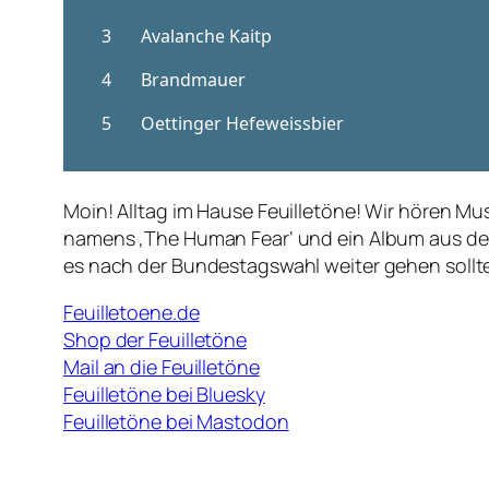
Moin! Alltag im Hause Feuilletöne! Wir hören M
namens ‚The Human Fear‘ und ein Album aus dem 
es nach der Bundestagswahl weiter gehen sollte
Feuilletoene.de
Shop der Feuilletöne
Mail an die Feuilletöne
Feuilletöne bei Bluesky
Feuilletöne bei Mastodon