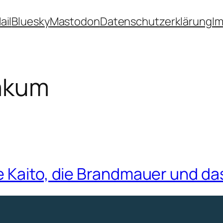
ail
Bluesky
Mastodon
Datenschutzerklärung
I
takum
e Kaito, die Brandmauer und da