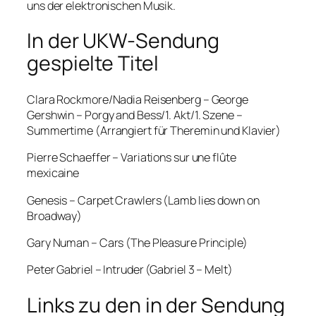
uns der elektronischen Musik.
In der UKW-Sendung
gespielte Titel
Clara Rockmore/Nadia Reisenberg – George
Gershwin – Porgy and Bess/1. Akt/1. Szene –
Summertime (Arrangiert für Theremin und Klavier)
Pierre Schaeffer – Variations sur une flûte
mexicaine
Genesis – Carpet Crawlers (Lamb lies down on
Broadway)
Gary Numan – Cars (The Pleasure Principle)
Peter Gabriel – Intruder (Gabriel 3 – Melt)
Links zu den in der Sendung