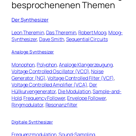
besprochenenen Themen
Der Synthesizer
Leon Theremin
,
Das Theremin
,
Robert Moog
,
Moog-
Synthesizer
,
Dave Smith
,
Sequential Circuits
Analoge Synthesizer
Monophon
,
Polyphon
,
Analoge Klangerzeugung
,
Voltage Controlled Oscillator (VCO)
,
Noise
Generator (NG)
,
Voltage Controlled Filter (VCF)
,
Voltage Controlled Amplifier (VCA)
,
Der
Hüllkurvengenerator
,
Die Modulation
,
Sample-and-
Hold
,
Frequency Follower
,
Envelope Follower
,
Ringmodulator
,
Resonanzfilter
Digitale Synthesizer
Frequenzmodulation
,
Sound-Sampling
,