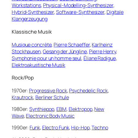
Workstations
,
Physical-Modelling-Synthesizer
,
Hybrid-Synthesizer
,
Software-Synthesizer
,
Digitale
Klangerzeugung
Klassische Musik
Musique concrète
,
Pierre Schaeffer
,
Karlheinz
Stockhausen
,
Gesang der Jüngline
,
Pierre Henry
,
Symphonie pour un homme seul
,
Éliane Radigue
,
Elektroakustische Musik
Rock/Pop
1970er:
Progressive Rock
,
Psychedelic Rock
,
Krautrock
,
Berliner Schule
1980er:
Synthiepop
,
EBM
,
Elektropop
,
New
Wave
,
Electronic Body Music
1990er:
Funk
,
Electro Funk
,
Hip-Hop
,
Techno