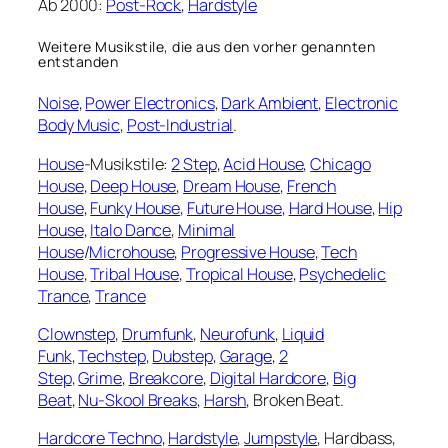
Ab 2000:
Post-Rock
,
Hardstyle
Weitere Musikstile, die aus den vorher genannten
entstanden
Noise
,
Power Electronics
,
Dark Ambient
,
Electronic
Body Music
,
Post-Industrial
.
House
-Musikstile:
2 Step
,
Acid House
,
Chicago
House
,
Deep House
,
Dream House
,
French
House
,
Funky House
,
Future House
,
Hard House
,
Hip
House
,
Italo Dance
,
Minimal
House
/
Microhouse
,
Progressive House
,
Tech
House
,
Tribal House
,
Tropical House
,
Psychedelic
Trance
,
Trance
Clownstep
,
Drumfunk
,
Neurofunk
,
Liquid
Funk
,
Techstep
,
Dubstep
,
Garage
,
2
Step
,
Grime
,
Breakcore
,
Digital Hardcore
,
Big
Beat
,
Nu-Skool Breaks
,
Harsh
, Broken Beat.
Hardcore Techno
,
Hardstyle
,
Jumpstyle
, Hardbass,