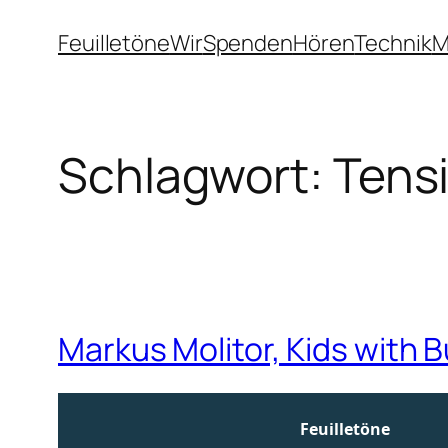
Zum
Feuilletöne
Wir
Spenden
Hören
Technik
M
Inhalt
springen
Schlagwort:
Tens
Markus Molitor, Kids with 