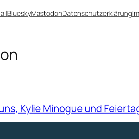
ail
Bluesky
Mastodon
Datenschutzerklärung
I
ion
Buns, Kylie Minogue und Feierta