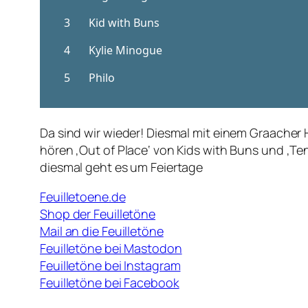
Da sind wir wieder! Diesmal mit einem Graacher 
hören ‚Out of Place‘ von Kids with Buns und ‚Te
diesmal geht es um Feiertage
Feuilletoene.de
Shop der Feuilletöne
Mail an die Feuilletöne
Feuilletöne bei Mastodon
Feuilletöne bei Instagram
Feuilletöne bei Facebook