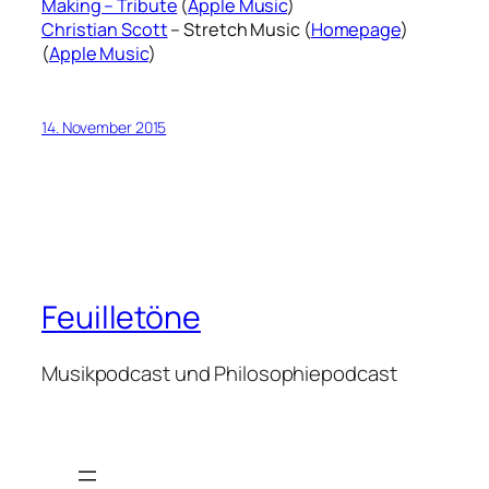
Making – Tribute
(
Apple Music
)
Christian Scott
– Stretch Music (
Homepage
)
(
Apple Music
)
14. November 2015
Feuilletöne
Musikpodcast und Philosophiepodcast