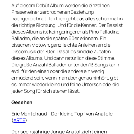
Auf diesem Debüt Album werden die einzelnen
Phasen einer zerbrochenen Beziehung
nachgezeichnet. Textlich geht das alles schon mal in
die richtige Richtung. Und für die Kenner: Der Bassist
dieses Albums ist kein geringerer als Pino Palladino.
Balladen, die an die späten 60er erinnern. Ein
bisschen Motown, ganz leichte Anleihen an die
Discomusik der 70er. Das alles sind die Zutaten
dieses Albums. Und dann natürlich diese Stimme.
Die große Anzahl Balladen unter den 13 Songs kann
evtl. für den einen oder die andere ein wenig
ermüdend sein, wenn man aber genau hinhört, gibt
es immer wieder kleine und feine Unterschiede, die
jeden Song für sich stehen lässt.
Gesehen
Eric Montchaud – Der kleine Topf von Anatole
(
ARTE
)
Der sechsjährige Junge Anatol zieht einen