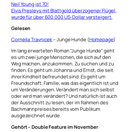
Neil Young
ist 70!
Elvis Presleys mit Blattgold überzogener Flügel,
wurde für über 600.000 US-Dollar versteigert.
Gelesen
Cornelia Travnicek
– Junge Hunde (
Homepage
)
Im lang erwarteten Roman “Junge Hunde” geht
es um zwei junge Menschen, die sich auf den
Weg machen, anzukommen. Zu suchen und zu
finden. Es geht um Johanna und Ernst, die seit
ihrer Kindheit befreundet sind. Es geht um
Freundschaft, Familie, was das eigentlich ist und
um Veränderungen.
Verändert man sich selbst
oder wird man verändert? Und natürlich ist auch
der Ausschnitt zu lesen, der im Rahmen des
Bachmannpreises bereits vom Publikum
ausgezeichnet wurde.
Gehört – Double Feature im November