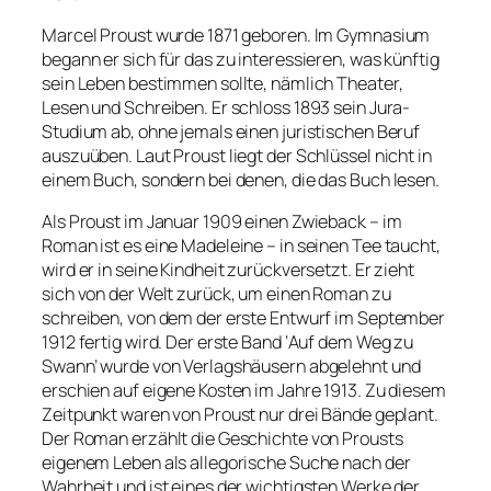
Marcel Proust wurde 1871 geboren. Im Gymnasium
begann er sich für das zu interessieren, was künftig
sein Leben bestimmen sollte, nämlich Theater,
Lesen und Schreiben. Er schloss 1893 sein Jura-
Studium ab, ohne jemals einen juristischen Beruf
auszuüben. Laut Proust liegt der Schlüssel nicht in
einem Buch, sondern bei denen, die das Buch lesen.
Als Proust im Januar 1909 einen Zwieback – im
Roman ist es eine Madeleine – in seinen Tee taucht,
wird er in seine Kindheit zurückversetzt. Er zieht
sich von der Welt zurück, um einen Roman zu
schreiben, von dem der erste Entwurf im September
1912 fertig wird. Der erste Band ‘Auf dem Weg zu
Swann’ wurde von Verlagshäusern abgelehnt und
erschien auf eigene Kosten im Jahre 1913. Zu diesem
Zeitpunkt waren von Proust nur drei Bände geplant.
Der Roman erzählt die Geschichte von Prousts
eigenem Leben als allegorische Suche nach der
Wahrheit und ist eines der wichtigsten Werke der