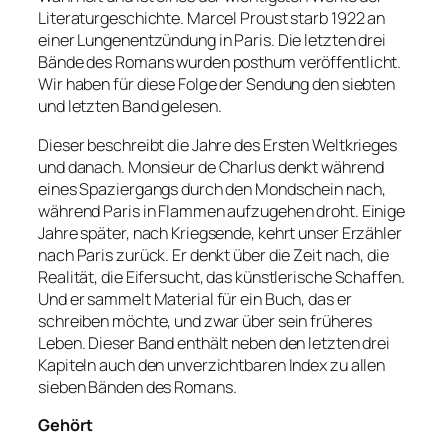
Literaturgeschichte. Marcel Proust starb 1922 an
einer Lungenentzündung in Paris. Die letzten drei
Bände des Romans wurden posthum veröffentlicht.
Wir haben für diese Folge der Sendung den siebten
und letzten Band gelesen.
Dieser beschreibt die Jahre des Ersten Weltkrieges
und danach. Monsieur de Charlus denkt während
eines Spaziergangs durch den Mondschein nach,
während Paris in Flammen aufzugehen droht. Einige
Jahre später, nach Kriegsende, kehrt unser Erzähler
nach Paris zurück. Er denkt über die Zeit nach, die
Realität, die Eifersucht, das künstlerische Schaffen.
Und er sammelt Material für ein Buch, das er
schreiben möchte, und zwar über sein früheres
Leben. Dieser Band enthält neben den letzten drei
Kapiteln auch den unverzichtbaren Index zu allen
sieben Bänden des Romans.
Gehört