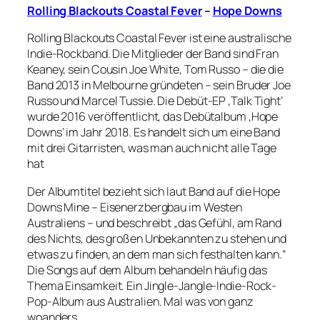
Rolling Blackouts Coastal Fever
–
Hope Downs
Rolling Blackouts Coastal Fever ist eine australische
Indie-Rockband. Die Mitglieder der Band sind Fran
Keaney, sein Cousin Joe White, Tom Russo – die die
Band 2013 in Melbourne gründeten – sein Bruder Joe
Russo und Marcel Tussie. Die Debüt-EP ‚Talk Tight‘
wurde 2016 veröffentlicht, das Debütalbum ‚Hope
Downs‘ im Jahr 2018. Es handelt sich um eine Band
mit drei Gitarristen, was man auch nicht alle Tage
hat
Der Albumtitel bezieht sich laut Band auf die Hope
Downs Mine – Eisenerzbergbau im Westen
Australiens – und beschreibt „das Gefühl, am Rand
des Nichts, des großen Unbekannten zu stehen und
etwas zu finden, an dem man sich festhalten kann.“
Die Songs auf dem Album behandeln häufig das
Thema Einsamkeit. Ein Jingle-Jangle-Indie-Rock-
Pop-Album aus Australien. Mal was von ganz
woanders.