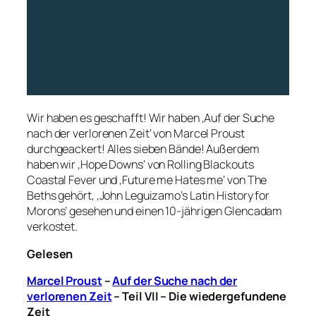
Wir haben es geschafft! Wir haben ‚Auf der Suche
nach der verlorenen Zeit‘ von Marcel Proust
durchgeackert! Alles sieben Bände! Außerdem
haben wir ‚Hope Downs‘ von Rolling Blackouts
Coastal Fever und ‚Future me Hates me‘ von The
Beths gehört, ‚John Leguizamo’s Latin History for
Morons‘ gesehen und einen 10-jährigen Glencadam
verkostet.
Gelesen
Marcel Proust
–
Auf der Suche nach der
verlorenen Zeit
– Teil VII – Die wiedergefundene
Zeit