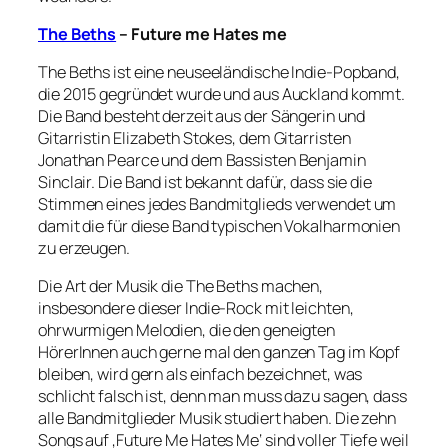
The Beths
– Future me Hates me
The Beths ist eine neuseeländische Indie-Popband,
die 2015 gegründet wurde und aus Auckland kommt.
Die Band besteht derzeit aus der Sängerin und
Gitarristin Elizabeth Stokes, dem Gitarristen
Jonathan Pearce und dem Bassisten Benjamin
Sinclair. Die Band ist bekannt dafür, dass sie die
Stimmen eines jedes Bandmitglieds verwendet um
damit die für diese Band typischen Vokalharmonien
zu erzeugen.
Die Art der Musik die The Beths machen,
insbesondere dieser Indie-Rock mit leichten,
ohrwurmigen Melodien, die den geneigten
HörerInnen auch gerne mal den ganzen Tag im Kopf
bleiben, wird gern als einfach bezeichnet, was
schlicht falsch ist, denn man muss dazu sagen, dass
alle Bandmitglieder Musik studiert haben. Die zehn
Songs auf ‚Future Me Hates Me‘ sind voller Tiefe weil