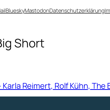
ail
Bluesky
Mastodon
Datenschutzerklärung
I
ig Short
 Karla Reimert, Rolf Kühn, The 