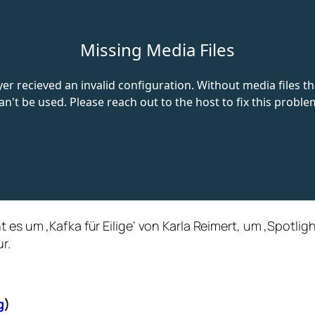
 es um ‚Kafka für Eilige‘ von Karla Reimert, um ‚Spotlig
r.
g
)