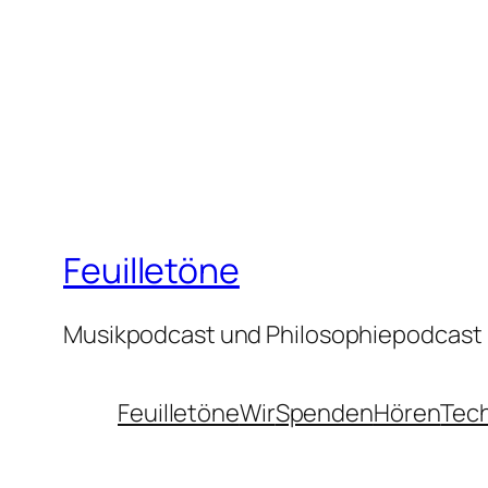
Feuilletöne
Musikpodcast und Philosophiepodcast
Feuilletöne
Wir
Spenden
Hören
Tec