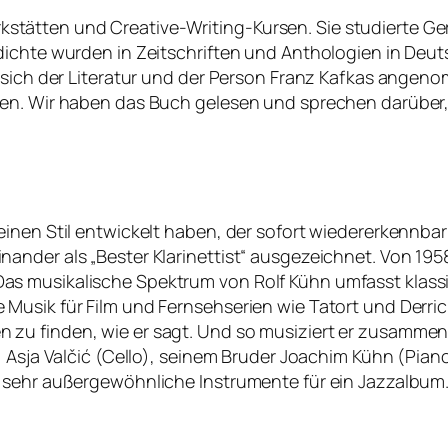
Werkstätten und Creative-Writing-Kursen. Sie studierte G
dichte wurden in Zeitschriften und Anthologien in Deu
ie sich der Literatur und der Person Franz Kafkas ang
en. Wir haben das Buch gelesen und sprechen darüber, o
inen Stil entwickelt haben, der sofort wiedererkennbar 
nder als „Bester Klarinettist“ ausgezeichnet. Von 1958
 musikalische Spektrum von Rolf Kühn umfasst klassis
Musik für Film und Fernsehserien wie Tatort und Derric
zu finden, wie er sagt. Und so musiziert er zusammen
 Asja Valčić (Cello), seinem Bruder Joachim Kühn (Piano)
 sehr außergewöhnliche Instrumente für ein Jazzalbum. 