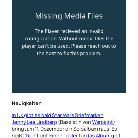
Neuigkeiten
In UK gibt es bald Star Wars Briefmarken
Jenny Lee Lindberg
(Bassistin von
Warpaint
)
bringt am 11. Dezember ein Soloalbum raus. Es
heißt ‘
Right on!
’
Einen Trailer für das Album gibt