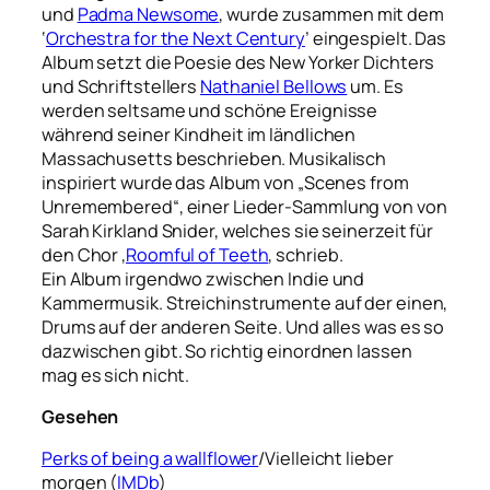
und
Padma Newsome
, wurde zusammen mit dem
‘
Orchestra for the Next Century
’ eingespielt. Das
Album setzt die Poesie des New Yorker Dichters
und Schriftstellers
Nathaniel Bellows
um. Es
werden seltsame und schöne Ereignisse
während seiner Kindheit im ländlichen
Massachusetts beschrieben. Musikalisch
inspiriert wurde das Album von „Scenes from
Unremembered“, einer Lieder-Sammlung von von
Sarah Kirkland Snider, welches sie seinerzeit für
den Chor ‚
Roomful of Teeth
‚ schrieb.
Ein Album irgendwo zwischen Indie und
Kammermusik. Streichinstrumente auf der einen,
Drums auf der anderen Seite. Und alles was es so
dazwischen gibt. So richtig einordnen lassen
mag es sich nicht.
Gesehen
Perks of being a wallflower
/Vielleicht lieber
morgen (
IMDb
)