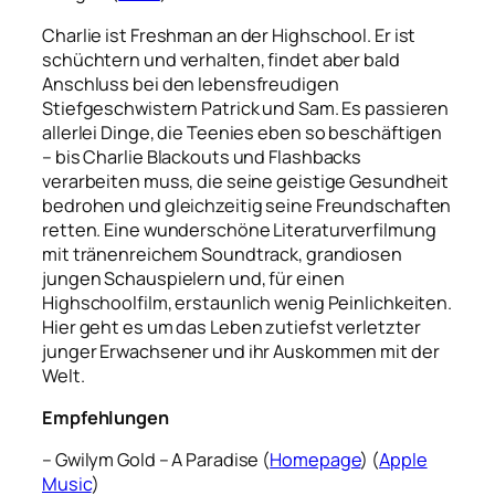
Charlie ist Freshman an der Highschool. Er ist
schüchtern und verhalten, findet aber bald
Anschluss bei den lebensfreudigen
Stiefgeschwistern Patrick und Sam. Es passieren
allerlei Dinge, die Teenies eben so beschäftigen
– bis Charlie Blackouts und Flashbacks
verarbeiten muss, die seine geistige Gesundheit
bedrohen und gleichzeitig seine Freundschaften
retten. Eine wunderschöne Literaturverfilmung
mit tränenreichem Soundtrack, grandiosen
jungen Schauspielern und, für einen
Highschoolfilm, erstaunlich wenig Peinlichkeiten.
Hier geht es um das Leben zutiefst verletzter
junger Erwachsener und ihr Auskommen mit der
Welt.
Empfehlungen
– Gwilym Gold – A Paradise (
Homepage
) (
Apple
Music
)