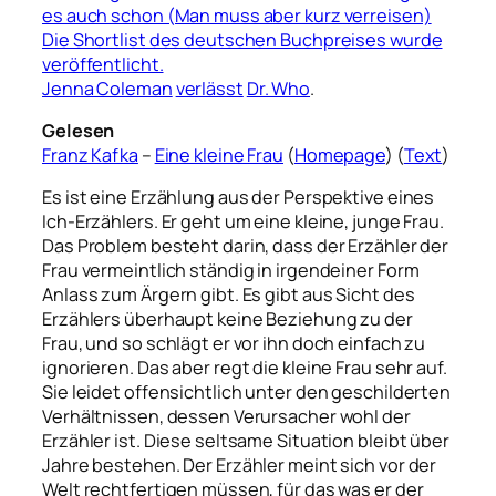
es auch schon (Man muss aber kurz verreisen)
Die Shortlist des deutschen Buchpreises wurde
veröffentlicht.
Jenna Coleman
verlässt
Dr. Who
.
Gelesen
Franz Kafka
–
Eine kleine Frau
(
Homepage
) (
Text
)
Es ist eine Erzählung aus der Perspektive eines
Ich-Erzählers. Er geht um eine kleine, junge Frau.
Das Problem besteht darin, dass der Erzähler der
Frau vermeintlich ständig in irgendeiner Form
Anlass zum Ärgern gibt. Es gibt aus Sicht des
Erzählers überhaupt keine Beziehung zu der
Frau, und so schlägt er vor ihn doch einfach zu
ignorieren. Das aber regt die kleine Frau sehr auf.
Sie leidet offensichtlich unter den geschilderten
Verhältnissen, dessen Verursacher wohl der
Erzähler ist. Diese seltsame Situation bleibt über
Jahre bestehen. Der Erzähler meint sich vor der
Welt rechtfertigen müssen, für das was er der