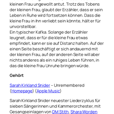
kleinen Frau ungewollt antut. Trotz des Tobens
der kleinen Frau, glaubt der Erzähler, dass er sein
Leben in Ruhe wird fortsetzen können. Dass die
kleine Frau in ihn verliebt sein könnte, hält er für
unvorstellbar.
Ein typischer Kafka.
Solange der Erzähler
leugnet, dass er für die kleine Frau etwas
empfindet, kann er sie auf Distanz halten. Auf der
einen Seite beschäftigt er sich andauernd mit
der kleinen Frau, auf der anderen Seite will aber
nichts anderes als ein ruhiges Leben führen, in
das die kleine Frau Unruhe bringen würde.
Gehört
Sarah Kirkland Snider
– Unremembered
(
Homepage
) (
Apple Music
)
Sarah Kirkland Snider neuester Liederzyklus für
sieben Sängerinnen und Kammerorchester, mit
Gesangseinlagen von
DM Stith
,
Shara Worden