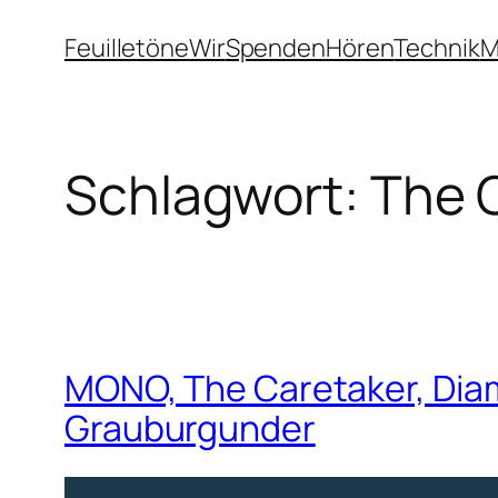
Zum
Feuilletöne
Wir
Spenden
Hören
Technik
M
Inhalt
springen
Schlagwort:
The 
MONO, The Caretaker, Di
Grauburgunder