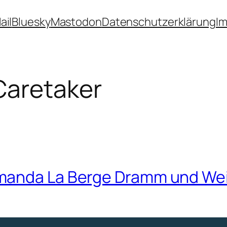
ail
Bluesky
Mastodon
Datenschutzerklärung
I
Caretaker
amanda La Berge Dramm und We