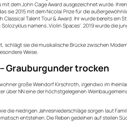
s mit dem John Cage Award ausgezeichnet wurde. Ihren 
as sie 2015 mit dem Nicolai Prize für die außergewöhnl
utch Classical Talent Tour & Award. Ihr wurde bereits ei
Solozyklus namens ‚Violin Spaces‘. 2019 wurde die jung
t, schlägt sie die musikalische Brücke zwischen Moder
besondere Weise.
– Grauburgunder trocken
Einwohner große Weindorf Kirschroth, irgendwo im rhein
ter über NN eine der höchstgelegenen Weinbaugemeinde
ie die niedrigen Jahresniederschläge sorgen laut Famili
romatisch entstehen. Die Reben gedeihen auf steilen 