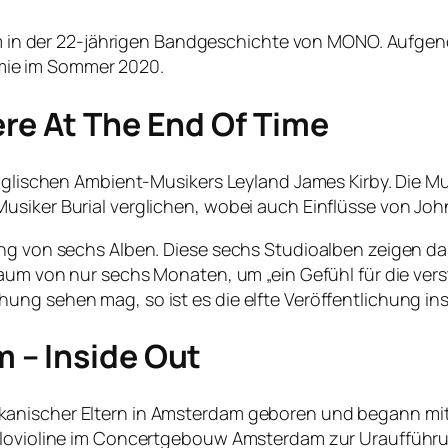
album in der 22-jährigen Bandgeschichte von MONO. Auf
ie im Sommer 2020.
re At The End Of Time
englischen Ambient-Musikers Leyland James Kirby. Die Mu
usiker Burial verglichen, wobei auch Einflüsse von Joh
ng von sechs Alben. Diese sechs Studioalben zeigen das
aum von nur sechs Monaten, um „ein Gefühl für die verst
ung sehen mag, so ist es die elfte Veröffentlichung in
 – Inside Out
nischer Eltern in Amsterdam geboren und begann mit vi
Solovioline im Concertgebouw Amsterdam zur Uraufführ