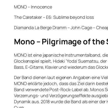
MONO – Innocence
The Caretaker – E6: Sublime beyond loss
Diamanda La Berge Dramm – John Cage – Cheap I
Mono – Pilgrimage of the 
MONO ist eine japanische Instrumentalband, die
Glockenspiel spielt, Hideki ‘Yoda’ Suematsu, de
Bass, E-Gitarre, Klavier und wiederum das Glocke
Der Band dienen laut eigenen Angaben eine Vielz
MONO erklärte jedoch, dass das Ziel darin be
Band verwendete Post-Rock-Label ab. Monos Sou
Verzerrungs- und Verzögerungseffekte ausgiebig 
Dynamik aus. 2018 wurde die Band als einer der
Cure.