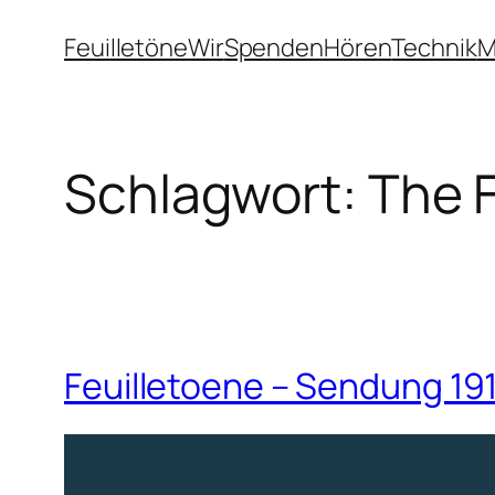
Zum
Feuilletöne
Wir
Spenden
Hören
Technik
M
Inhalt
springen
Schlagwort:
The F
Feuilletoene – Sendung 191