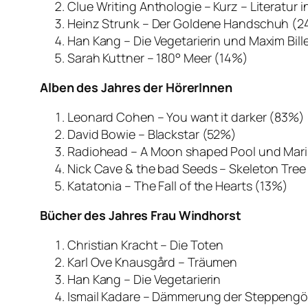
Clue Writing Anthologie – Kurz – Literatur
Heinz Strunk – Der Goldene Handschuh (
Han Kang – Die Vegetarierin und Maxim Bille
Sarah Kuttner – 180° Meer (14%)
Alben des Jahres der HörerInnen
Leonard Cohen – You want it darker (83%)
David Bowie – Blackstar (52%)
Radiohead – A Moon shaped Pool und Mari
Nick Cave & the bad Seeds – Skeleton Tree
Katatonia – The Fall of the Hearts (13%)
Bücher des Jahres Frau Windhorst
Christian Kracht – Die Toten
Karl Ove Knausgård – Träumen
Han Kang – Die Vegetarierin
Ismail Kadare – Dämmerung der Steppengö