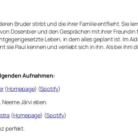
en Bruder stirbt und die ihrer Familie entflieht. Sie le
t von Dosenbier und den Gesprächen mit ihrer Freundin 
egengesetzte Leben, in dem alles geplant ist. Im Aids
t sie Paul kennen und verliebt sich in ihn. Als bei ihm
olgenden Aufnahmen:
er
(
Homepage
) (
Spotify
)
. Neeme Järvi eben.
stra
(
Homepage
) (
Spotify
)
z perfekt.