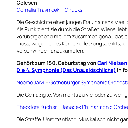
Gelesen
Cornelia Travnicek
–
Chucks
Die Geschichte einer jungen Frau namens Mae, der
Als Punk zieht sie durch die Straßen Wiens, leb
vorübergehend mit ihm zusammen genau das entg
muss, wegen eines Körperverletzungsdelikts, lern
Verschwinden anzukämpfen.
Gehört zum 150. Geburtstag von
Carl Nielsen
Die 4. Symphonie (Das Unauslöschliche)
in f
Neeme Järvi
–
Götheburger Symphonie Orchest
Die Gemäßigte. Von nichts zu viel oder zu wenig
Theodore Kuchar
–
Janacek Philharmonic Orche
Die Straffe. Unromantisch. Musikalisch nicht gan