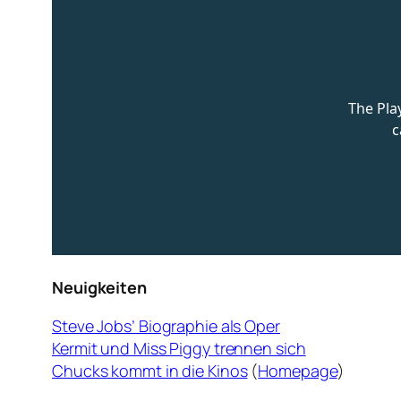
Neuigkeiten
Steve Jobs’ Biographie als Oper
Kermit und Miss Piggy trennen sich
Chucks kommt in die Kinos
(
Homepage
)