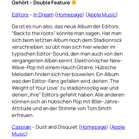
Gehört – Double Feature
Editors
–
In Dream
(
Homepage
) (
Apple Music
)
Da ist es nun also, das neue Album der Editors.
“Back to the roots” könnte man sagen. Hat man
sich beim letzten Album noch dem Stadionrock
verschrieben, so übt man sich hier wieder im
typischen Editor-Sound, den man auch von den
vergangenen Alben kennt. Elektronischer New-
Wave-Pop mit einem Hauch Gitarre. Hübsche
Melodien finden sich hier bisweilen. Ein Album
was den Editor-Fans gefallen wird, denen ‚The
Weight of Your Love‘ zu stadionrockig war und
denen „ihre“ Editors gefehlt haben. Alle anderen
können sich an hübschen Pop mit 80er-Jahre-
Attitüde und an der Stimme von Tom Smith
erfreuen.
Caspian
– Dust and Disquiet (
Homepage
) (
Apple
Music
)