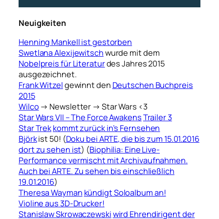
Neuigkeiten
Henning Mankell ist gestorben
Swetlana Alexijewitsch
wurde mit dem
Nobelpreis für Literatur
des Jahres 2015
ausgezeichnet.
Frank Witzel
gewinnt den
Deutschen Buchpreis
2015
Wilco
→ Newsletter → Star Wars <3
Star Wars VII – The Force Awakens
Trailer 3
Star Trek
kommt zurück in’s Fernsehen
Björk
ist 50! (
Doku bei ARTE, die bis zum 15.01.2016
dort zu sehen ist
) (
Biophilia: Eine Live-
Performance vermischt mit
Archivaufnahmen.
Auch bei ARTE. Zu sehen bis einschließlich
19.01.2016
)
Theresa Wayman
kündigt Soloalbum an!
Violine aus 3D-Drucker!
Stanislaw Skrowaczewski
wird Ehrendirigent der