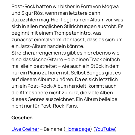
Post-Rock hatten wir bisher in Form von Mogwai
und Sigur Rós, wenn man letztere denn
dazuzählen mag. Hier liegt nun ein Album vor, was
sich in allen möglichen Stilrichtungen austobt. Es
beginnt mit einem Trompetenintro, was
zunächst einmal vermuten lässt, dass es sich um
ein Jazz-Album handeln könnte.
Streicherarrengements gibt es hier ebenso wie
eine klassische Gitarre – die einen Track einfach
mal allein bestreitet – wie auch ein Stück in dem
nur ein Piano zu hören ist. Selbst Bongos gibt es
auf diesem Album zu hören. Da es sich letztlich
um ein Post-Rock-Album handelt, kommt auch
die Atmosphere nicht zu kurz, die viele Alben
dieses Genres auszeichnet. Ein Album beileibe
nicht nur für Post-Rock-Fans.
Gesehen
Uwe Greiner
– Beinahe (
Homepage
) (
YouTube
)