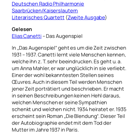
Deutschen Radio Philharmonie
Saarbrücken/Kaiserslautern
Literarisches Quartett
(
Zweite Ausgabe
)
Gelesen
Elias Canetti
– Das Augenspiel
In „Das Augenspiel“ geht es um die Zeit zwischen
1931 – 1937. Canetti lernt viele Menschen kennen,
welche ihn z. T. sehr beeindrucken. Es geht u. a.
um Anna Mahler, er war unglücklich in sie verliebt.
Einer der wohl bekanntesten Stellen seines
Œuvres. Auch in diesem Teil werden Menschen
jener Zeit porträtiert und beschrieben. Er macht
in seinen Beschreibungen keinen Hehl daraus,
welchen Menschen er seine Sympathien
schenkt und welchen nicht. 1934 heiratet er. 1935
erscheint sein Roman „Die Blendung“. Dieser Teil
der Autobiographie endet mit dem Tod der
Mutter im Jahre 1937 in Paris.