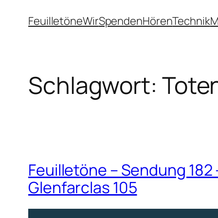
Zum
Feuilletöne
Wir
Spenden
Hören
Technik
M
Inhalt
springen
Schlagwort:
Tote
Feuilletöne – Sendung 182 
Glenfarclas 105