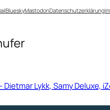
ail
Bluesky
Mastodon
Datenschutzerklärung
I
nufer
– Dietmar Lykk, Samy Deluxe, iZ