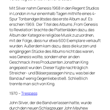
Mit Silver nahm Genesis 1968 in den Regent Studios
in London in nur eineinhalb Tagen mithilfe eines 4-
Spur Tonbandgerätsdas das erste Album auf. Es
erschien 1969. Der Titel des Albums ‚From Genesis
to Revelation‘ brachte die Plattenläden dazu, das
Album der Kategorie religiöse Musik zuzuordnen,
mit der Folge, dass nur etwa 600 Exemplare verkauft
wurden. Außerdem kam dazu, dass die kurzen und
eingängigen Stücke des Albums nicht das waren,
was Genesis wollte, sondern eher an den
Geschmack ihres Produzenten Jonathan King
angepasst wurden. Dieser fügte nachträglich
Streicher- und Bläserpassagen hinzu, was bei der
Band auf wenig Gegenliebe stieß. Schließlich
trennte man sich von King.
1970 –
Trespass
John Silver, der die Band verlassen hatte, wurde
durch den neuen Schlagzeuger John Mayhew