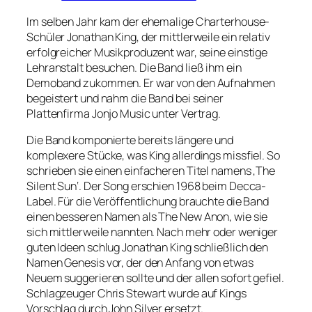
Im selben Jahr kam der ehemalige Charterhouse-
Schüler Jonathan King, der mittlerweile ein relativ
erfolgreicher Musikproduzent war, seine einstige
Lehranstalt besuchen. Die Band ließ ihm ein
Demoband zukommen. Er war von den Aufnahmen
begeistert und nahm die Band bei seiner
Plattenfirma Jonjo Music unter Vertrag.
Die Band komponierte bereits längere und
komplexere Stücke, was King allerdings missfiel. So
schrieben sie einen einfacheren Titel namens ‚The
Silent Sun‘. Der Song erschien 1968 beim Decca-
Label. Für die Veröffentlichung brauchte die Band
einen besseren Namen als The New Anon, wie sie
sich mittlerweile nannten. Nach mehr oder weniger
guten Ideen schlug Jonathan King schließlich den
Namen Genesis vor, der den Anfang von etwas
Neuem suggerieren sollte und der allen sofort gefiel.
Schlagzeuger Chris Stewart wurde auf Kings
Vorschlag durch John Silver ersetzt.