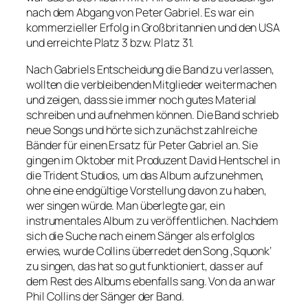
nach dem Abgang von Peter Gabriel. Es war ein
kommerzieller Erfolg in Großbritannien und den USA
und erreichte Platz 3 bzw. Platz 31.
Nach Gabriels Entscheidung die Band zu verlassen,
wollten die verbleibenden Mitglieder weitermachen
und zeigen, dass sie immer noch gutes Material
schreiben und aufnehmen können. Die Band schrieb
neue Songs und hörte sich zunächst zahlreiche
Bänder für einen Ersatz für Peter Gabriel an. Sie
gingen im Oktober mit Produzent David Hentschel in
die Trident Studios, um das Album aufzunehmen,
ohne eine endgültige Vorstellung davon zu haben,
wer singen würde. Man überlegte gar, ein
instrumentales Album zu veröffentlichen. Nachdem
sich die Suche nach einem Sänger als erfolglos
erwies, wurde Collins überredet den Song ‚Squonk‘
zu singen, das hat so gut funktioniert, dass er auf
dem Rest des Albums ebenfalls sang. Von da an war
Phil Collins der Sänger der Band.