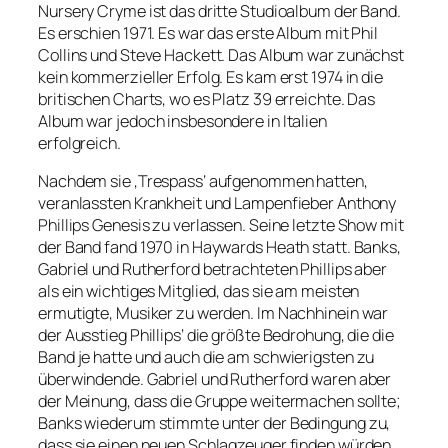
Nursery Cryme ist das dritte Studioalbum der Band.
Es erschien 1971. Es war das erste Album mit Phil
Collins und Steve Hackett. Das Album war zunächst
kein kommerzieller Erfolg. Es kam erst 1974 in die
britischen Charts, wo es Platz 39 erreichte. Das
Album war jedoch insbesondere in Italien
erfolgreich.
Nachdem sie ‚Trespass‘ aufgenommen hatten,
veranlassten Krankheit und Lampenfieber Anthony
Phillips Genesis zu verlassen. Seine letzte Show mit
der Band fand 1970 in Haywards Heath statt. Banks,
Gabriel und Rutherford betrachteten Phillips aber
als ein wichtiges Mitglied, das sie am meisten
ermutigte, Musiker zu werden. Im Nachhinein war
der Ausstieg Phillips‘ die größte Bedrohung, die die
Band je hatte und auch die am schwierigsten zu
überwindende. Gabriel und Rutherford waren aber
der Meinung, dass die Gruppe weitermachen sollte;
Banks wiederum stimmte unter der Bedingung zu,
dass sie einen neuen Schlagzeuger finden würden,