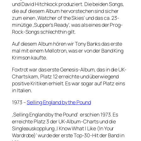
und David Hitchkock produziert. Die beiden Songs,
die auf diesem Album hervorstechen sind sicher
zum einen ‚Watcher of the Skies‘ und das ca. 23-
minütige ‚Supper’s Ready‘, was als eines der Prog-
Rock-Songs schlechthin gilt.
Auf diesem Album hören wir Tony Banks das erste
mal mit einem Mellotron, was er von der Band King
Krimson kaufte.
Foxtrot war das erste Genesis-Album, das in die UK-
Charts kam, Platz 12 erreichte und überwiegend
positive Kritiken erhielt. Es war sogar auf Platz eins
in Italien.
1973 –
Selling England by the Pound
‚Selling England by the Pound‘ erschien 1973. Es
erreichte Platz 3 der UK-Album-Charts und die
Singleauskopplung ‚I Know What I Like (In Your
Wardrobe)‘ wurde der erste Top-30-Hit der Band in