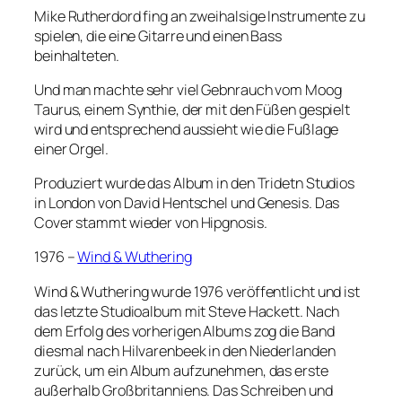
Mike Rutherdord fing an zweihalsige Instrumente zu
spielen, die eine Gitarre und einen Bass
beinhalteten.
Und man machte sehr viel Gebnrauch vom Moog
Taurus, einem Synthie, der mit den Füßen gespielt
wird und entsprechend aussieht wie die Fußlage
einer Orgel.
Produziert wurde das Album in den Tridetn Studios
in London von David Hentschel und Genesis. Das
Cover stammt wieder von Hipgnosis.
1976 –
Wind & Wuthering
Wind & Wuthering wurde 1976 veröffentlicht und ist
das letzte Studioalbum mit Steve Hackett. Nach
dem Erfolg des vorherigen Albums zog die Band
diesmal nach Hilvarenbeek in den Niederlanden
zurück, um ein Album aufzunehmen, das erste
außerhalb Großbritanniens. Das Schreiben und