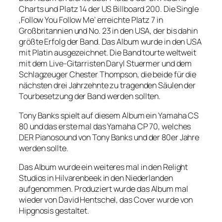
Charts und Platz 14 der US Billboard 200. Die Single
‚Follow You Follow Me‘ erreichte Platz 7 in
Großbritannien und No. 23 in den USA, der bis dahin
größte Erfolg der Band. Das Album wurde in den USA
mit Platin ausgezeichnet. Die Band tourte weltweit
mit dem Live-Gitarristen Daryl Stuermer und dem
Schlagzeuger Chester Thompson, die beide für die
nächsten drei Jahrzehnte zu tragenden Säulen der
Tourbesetzung der Band werden sollten.
Tony Banks spielt auf diesem Album ein Yamaha CS
80 und das erste mal das Yamaha CP 70, welches
DER Pianosound von Tony Banks und der 80er Jahre
werden sollte.
Das Album wurde ein weiteres mal in den Relight
Studios in Hilvarenbeek in den Niederlanden
aufgenommen. Produziert wurde das Album mal
wieder von David Hentschel, das Cover wurde von
Hipgnosis gestaltet.