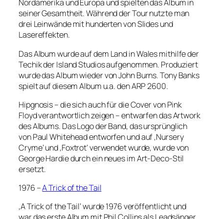
Nordamerika und Europa und spielten das Album in
seiner Gesamtheit. Während der Tour nutzte man
drei Leinwände mit hunderten von Slides und
Lasereffekten.
Das Album wurde auf dem Land in Wales mithilfe der
Techik der Island Studios aufgenommen. Produziert
wurde das Album wieder von John Burns. Tony Banks
spielt auf diesem Album u.a. den ARP 2600.
Hipgnosis – die sich auch für die Cover von Pink
Floyd verantwortlich zeigen – entwarfen das Artwork
des Albums. Das Logo der Band, das ursprünglich
von Paul Whitehead entworfen und auf ‚Nursery
Cryme‘ und ‚Foxtrot‘ verwendet wurde, wurde von
George Hardie durch ein neues im Art-Deco-Stil
ersetzt.
1976 –
A Trick of the Tail
‚A Trick of the Tail‘ wurde 1976 veröffentlicht und
war das erste Album mit Phil Collins als Leadsänger