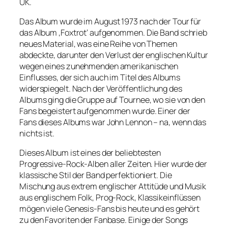
UK.
Das Album wurde im August 1973 nach der Tour für
das Album ‚Foxtrot‘ aufgenommen. Die Band schrieb
neues Material, was eine Reihe von Themen
abdeckte, darunter den Verlust der englischen Kultur
wegen eines zunehmenden amerikanischen
Einflusses, der sich auch im Titel des Albums
widerspiegelt. Nach der Veröffentlichung des
Albums ging die Gruppe auf Tournee, wo sie von den
Fans begeistert aufgenommen wurde. Einer der
Fans dieses Albums war John Lennon – na, wenn das
nichts ist.
Dieses Album ist eines der beliebtesten
Progressive-Rock-Alben aller Zeiten. Hier wurde der
klassische Stil der Band perfektioniert. Die
Mischung aus extrem englischer Attitüde und Musik
aus englischem Folk, Prog-Rock, Klassikeinflüssen
mögen viele Genesis-Fans bis heute und es gehört
zu den Favoriten der Fanbase. Einige der Songs