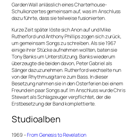
Garden Wall anlässlich eines Charterhouse-
Schulkonzertes gemeinsam auf, was im Anschluss
dazu führte, dass sie teilweise fusionierten.
Kurze Zeit später löste sich Anon auf und Mike
Rutherford und Anthony Phillips zogen sich zurück,
um gemeinsam Songs zu schreiben. Als sie 1967
einige ihrer Stücke aufnehmen wollten, baten sie
Tony Banks um Unterstützung. Banks wiederum
überzeugte die beiden davon, Peter Gabriel als
Sänger dazuzunehmen. Rutherford wechselte nun
von der Rhythmusgitarre zum Bass. In dieser
Besetzung nahmen sie in den Osterferien bei einem
Freund ein paar Songs auf. Im Anschluss wurde Chris
Stewart als Schlagzeuger verpflichtet, der die
Erstbesetzung der Band komplettierte.
Studioalben
1969 –
From Genesis to Revelation