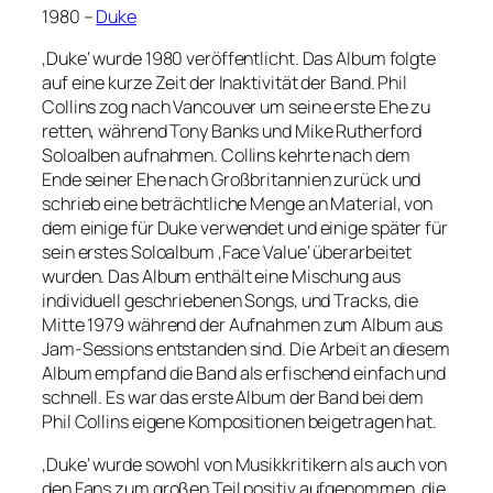
1980 –
Duke
‚Duke‘ wurde 1980 veröffentlicht. Das Album folgte
auf eine kurze Zeit der Inaktivität der Band. Phil
Collins zog nach Vancouver um seine erste Ehe zu
retten, während Tony Banks und Mike Rutherford
Soloalben aufnahmen. Collins kehrte nach dem
Ende seiner Ehe nach Großbritannien zurück und
schrieb eine beträchtliche Menge an Material, von
dem einige für Duke verwendet und einige später für
sein erstes Soloalbum ‚Face Value‘ überarbeitet
wurden. Das Album enthält eine Mischung aus
individuell geschriebenen Songs, und Tracks, die
Mitte 1979 während der Aufnahmen zum Album aus
Jam-Sessions entstanden sind. Die Arbeit an diesem
Album empfand die Band als erfischend einfach und
schnell. Es war das erste Album der Band bei dem
Phil Collins eigene Kompositionen beigetragen hat.
‚Duke‘ wurde sowohl von Musikkritikern als auch von
den Fans zum großen Teil positiv aufgenommen, die