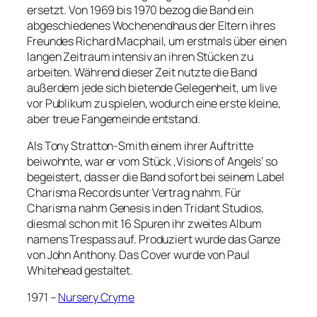
ersetzt. Von 1969 bis 1970 bezog die Band ein
abgeschiedenes Wochenendhaus der Eltern ihres
Freundes Richard Macphail, um erstmals über einen
langen Zeitraum intensiv an ihren Stücken zu
arbeiten. Während dieser Zeit nutzte die Band
außerdem jede sich bietende Gelegenheit, um live
vor Publikum zu spielen, wodurch eine erste kleine,
aber treue Fangemeinde entstand.
Als Tony Stratton-Smith einem ihrer Auftritte
beiwohnte, war er vom Stück ‚Visions of Angels‘ so
begeistert, dass er die Band sofort bei seinem Label
Charisma Records unter Vertrag nahm. Für
Charisma nahm Genesis in den Tridant Studios,
diesmal schon mit 16 Spuren ihr zweites Album
namens Trespass auf. Produziert wurde das Ganze
von John Anthony. Das Cover wurde von Paul
Whitehead gestaltet.
1971 –
Nursery Cryme