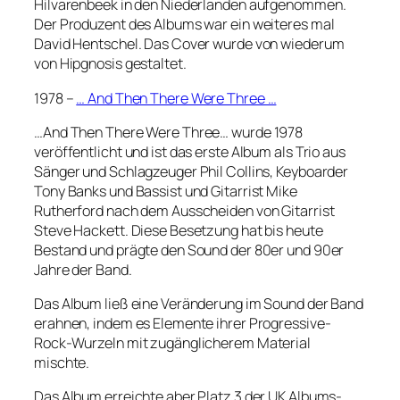
Hilvarenbeek in den Niederlanden aufgenommen.
Der Produzent des Albums war ein weiteres mal
David Hentschel. Das Cover wurde von wiederum
von Hipgnosis gestaltet.
1978 –
… And Then There Were Three …
…And Then There Were Three… wurde 1978
veröffentlicht und ist das erste Album als Trio aus
Sänger und Schlagzeuger Phil Collins, Keyboarder
Tony Banks und Bassist und Gitarrist Mike
Rutherford nach dem Ausscheiden von Gitarrist
Steve Hackett. Diese Besetzung hat bis heute
Bestand und prägte den Sound der 80er und 90er
Jahre der Band.
Das Album ließ eine Veränderung im Sound der Band
erahnen, indem es Elemente ihrer Progressive-
Rock-Wurzeln mit zugänglicherem Material
mischte.
Das Album erreichte aber Platz 3 der UK Albums-