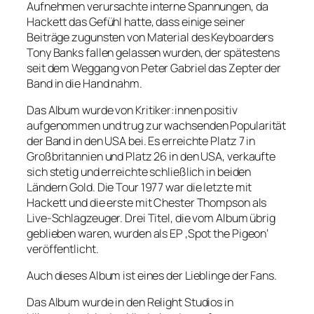
Aufnehmen verursachte interne Spannungen, da
Hackett das Gefühl hatte, dass einige seiner
Beiträge zugunsten von Material des Keyboarders
Tony Banks fallen gelassen wurden, der spätestens
seit dem Weggang von Peter Gabriel das Zepter der
Band in die Hand nahm.
Das Album wurde von Kritiker:innen positiv
aufgenommen und trug zur wachsenden Popularität
der Band in den USA bei. Es erreichte Platz 7 in
Großbritannien und Platz 26 in den USA, verkaufte
sich stetig und erreichte schließlich in beiden
Ländern Gold. Die Tour 1977 war die letzte mit
Hackett und die erste mit Chester Thompson als
Live-Schlagzeuger. Drei Titel, die vom Album übrig
geblieben waren, wurden als EP ‚Spot the Pigeon‘
veröffentlicht.
Auch dieses Album ist eines der Lieblinge der Fans.
Das Album wurde in den Relight Studios in