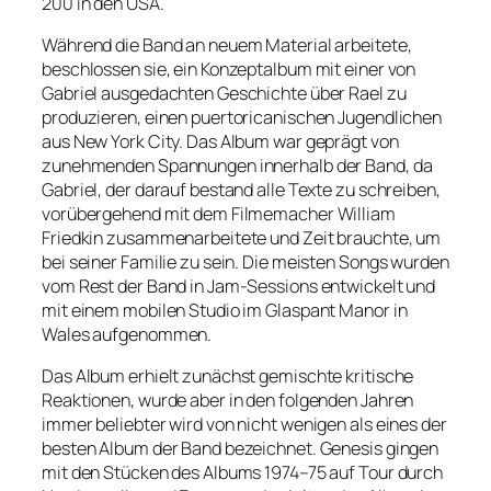
200 in den USA.
Während die Band an neuem Material arbeitete,
beschlossen sie, ein Konzeptalbum mit einer von
Gabriel ausgedachten Geschichte über Rael zu
produzieren, einen puertoricanischen Jugendlichen
aus New York City. Das Album war geprägt von
zunehmenden Spannungen innerhalb der Band, da
Gabriel, der darauf bestand alle Texte zu schreiben,
vorübergehend mit dem Filmemacher William
Friedkin zusammenarbeitete und Zeit brauchte, um
bei seiner Familie zu sein. Die meisten Songs wurden
vom Rest der Band in Jam-Sessions entwickelt und
mit einem mobilen Studio im Glaspant Manor in
Wales aufgenommen.
Das Album erhielt zunächst gemischte kritische
Reaktionen, wurde aber in den folgenden Jahren
immer beliebter wird von nicht wenigen als eines der
besten Album der Band bezeichnet. Genesis gingen
mit den Stücken des Albums 1974–75 auf Tour durch