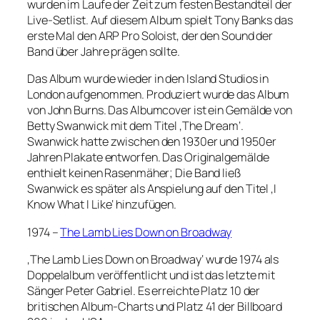
wurden im Laufe der Zeit zum festen Bestandteil der
Live-Setlist. Auf diesem Album spielt Tony Banks das
erste Mal den ARP Pro Soloist, der den Sound der
Band über Jahre prägen sollte.
Das Album wurde wieder in den Island Studios in
London aufgenommen. Produziert wurde das Album
von John Burns. Das Albumcover ist ein Gemälde von
Betty Swanwick mit dem Titel ‚The Dream‘.
Swanwick hatte zwischen den 1930er und 1950er
Jahren Plakate entworfen. Das Originalgemälde
enthielt keinen Rasenmäher; Die Band ließ
Swanwick es später als Anspielung auf den Titel ‚I
Know What I Like‘ hinzufügen.
1974 –
The Lamb Lies Down on Broadway
‚The Lamb Lies Down on Broadway‘ wurde 1974 als
Doppelalbum veröffentlicht und ist das letzte mit
Sänger Peter Gabriel. Es erreichte Platz 10 der
britischen Album-Charts und Platz 41 der Billboard