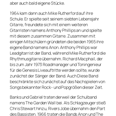
aber auch bald eigene Stücke.
1964 kam dann auch Mike Rutherford auf ihre
Schule. Er spielte seit seinem siebten Lebensjahr
Gitarre, freundete sich mit einem weiteren
Gitarristen namens Anthony Phillips an und spielte
mit diesem zusammen Gitarre. Zusammen mit
einigen Mitschülern gründeten die beiden 1965 ihre
eigene Band namens Anon. Anthony Phillips war
Leadgitarrist der Band, während Mike Rutherford die
Rhythmusgitarre übernahm. Richard Macphail, der
bis zum Jahr 1973 Roadmanager und Toningenieur
für die Genesis Liveauftritte werden sollte, wurde
zunächst der Sänger der Band. Auch Diese Band
beschränkte sich zunächst auf das Nachspielen von
Songs bekannter Rock- und Popgrößen dieser Zeit.
Banks und Gabriel traten derweil der Schulband
namens The Garden Wall bei. Als Schlagzeuger stieß
Chris Stewart hinzu, Rivers Jobe übernahm den Part
des Bassisten. 1966 traten die Bands Anon und The