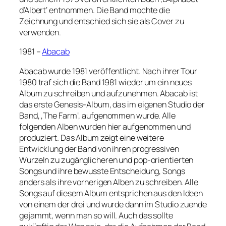
d’Albert‘ entnommen. Die Band mochte die
Zeichnung und entschied sich sie als Cover zu
verwenden.
1981 –
Abacab
Abacab wurde 1981 veröffentlicht. Nach ihrer Tour
1980 traf sich die Band 1981 wieder um ein neues
Album zu schreiben und aufzunehmen. Abacab ist
das erste Genesis-Album, das im eigenen Studio der
Band, ‚The Farm‘, aufgenommen wurde. Alle
folgenden Alben wurden hier aufgenommen und
produziert. Das Album zeigt eine weitere
Entwicklung der Band von ihren progressiven
Wurzeln zu zugänglicheren und pop-orientierten
Songs und ihre bewusste Entscheidung, Songs
anders als ihre vorherigen Alben zu schreiben. Alle
Songs auf diesem Album entsprichen aus den Ideen
von einem der drei und wurde dann im Studio zuende
gejammt, wenn man so will. Auch das sollte