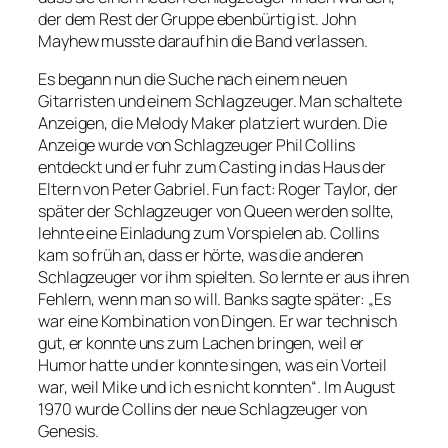
der dem Rest der Gruppe ebenbürtig ist. John
Mayhew musste daraufhin die Band verlassen.
Es begann nun die Suche nach einem neuen
Gitarristen und einem Schlagzeuger. Man schaltete
Anzeigen, die Melody Maker platziert wurden. Die
Anzeige wurde von Schlagzeuger Phil Collins
entdeckt und er fuhr zum Casting in das Haus der
Eltern von Peter Gabriel. Fun fact: Roger Taylor, der
später der Schlagzeuger von Queen werden sollte,
lehnte eine Einladung zum Vorspielen ab. Collins
kam so früh an, dass er hörte, was die anderen
Schlagzeuger vor ihm spielten. So lernte er aus ihren
Fehlern, wenn man so will. Banks sagte später: „Es
war eine Kombination von Dingen. Er war technisch
gut, er konnte uns zum Lachen bringen, weil er
Humor hatte und er konnte singen, was ein Vorteil
war, weil Mike und ich es nicht konnten“. Im August
1970 wurde Collins der neue Schlagzeuger von
Genesis.