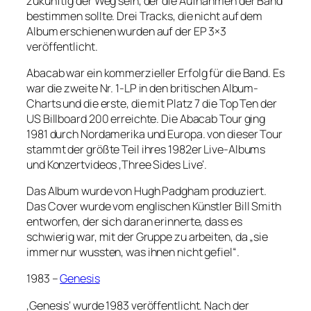
zukünftig der Weg sein, der die Aufnahmen der Band
bestimmen sollte. Drei Tracks, die nicht auf dem
Album erschienen wurden auf der EP 3×3
veröffentlicht.
Abacab war ein kommerzieller Erfolg für die Band. Es
war die zweite Nr. 1-LP in den britischen Album-
Charts und die erste, die mit Platz 7 die Top Ten der
US Billboard 200 erreichte. Die Abacab Tour ging
1981 durch Nordamerika und Europa. von dieser Tour
stammt der größte Teil ihres 1982er Live-Albums
und Konzertvideos ‚Three Sides Live‘.
Das Album wurde von Hugh Padgham produziert.
Das Cover wurde vom englischen Künstler Bill Smith
entworfen, der sich daran erinnerte, dass es
schwierig war, mit der Gruppe zu arbeiten, da „sie
immer nur wussten, was ihnen nicht gefiel“.
1983 –
Genesis
‚Genesis‘ wurde 1983 veröffentlicht. Nach der