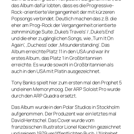
das Album dafür lobten, dass es die Progressive-
Rock-orientierte Vergangenheit der mit kürzeren
Popsongs verbindet. Deutlich machen das z.B. die
eher am Prog-Rock der Vergangenheit orientierte
zehnminütige Suite ‚Duke’s Travels‘ / ‚Duke’s End‘
und die eher zugänglichen Songs, wie ‚Turn It On
Again‘, ‚Duchess‘ oder ‚Misunderstanding‘. Das
Album erreichte Platz 11 in den USA und war ihr
erstes Album, das Platz 1 in Großbritannien
erreichte. Es wurde sowohl in Großbritannien als
auch in den USA mit Platin ausgezeichnet.
Tony Banks spielt hier zum ersten mal den Prophet 5
und einen Memorymoog. Der ARP Soloist Pro wurde
durch den ARP Quadra ersetzt.
Das Album wurde in den Polar Studios in Stockholm
aufgenommen. Der Produzent war ein letztes mal
David Hentschel. Das Cover wurde vom
französischen Illustrator Lionel Koechlin gezeichnet
und seinem 1979 veröffentlichten Buch ‚L’Alphabet