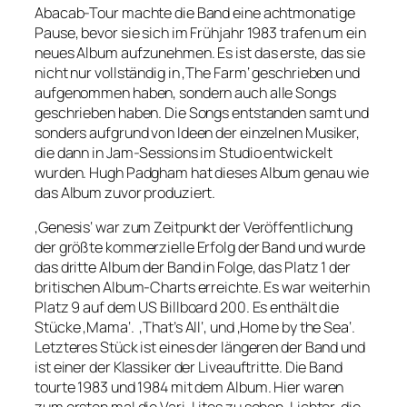
Abacab-Tour machte die Band eine achtmonatige
Pause, bevor sie sich im Frühjahr 1983 trafen um ein
neues Album aufzunehmen. Es ist das erste, das sie
nicht nur vollständig in ‚The Farm‘ geschrieben und
aufgenommen haben, sondern auch alle Songs
geschrieben haben. Die Songs entstanden samt und
sonders aufgrund von Ideen der einzelnen Musiker,
die dann in Jam-Sessions im Studio entwickelt
wurden. Hugh Padgham hat dieses Album genau wie
das Album zuvor produziert.
‚Genesis‘ war zum Zeitpunkt der Veröffentlichung
der größte kommerzielle Erfolg der Band und wurde
das dritte Album der Band in Folge, das Platz 1 der
britischen Album-Charts erreichte. Es war weiterhin
Platz 9 auf dem US Billboard 200. Es enthält die
Stücke ‚Mama‘. ‚That’s All‘, und ‚Home by the Sea‘.
Letzteres Stück ist eines der längeren der Band und
ist einer der Klassiker der Liveauftritte. Die Band
tourte 1983 und 1984 mit dem Album. Hier waren
zum ersten mal die Vari-Lites zu sehen. Lichter, die