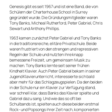
Genesis gibt es seit 1967 und ist eine Band, die von
Schülern der Charterhouse School in Surrey
gegründet wurde. Die Gründungsmitglieder waren
Tony Banks, Micheal Rutherford, Peter Gabriel, Chris
Sewart und Anthony Phillips.
1963 kamen zunächst Peter Gabriel und Tony Banks
in die traditionsreiche, elitäre Privatschule. Beide
waren frustriert von den strengen und repressiven
Regeln der Schule und nutzten ihre knapp
bemessene Freizeit, um gemeinsam Musik zu
machen. Tony Banks lernte seit seiner frühen
Kindheit Klavier. Auch Peter Gabriel bekam in seiner
Jugend Klavierunterricht, interessierte sich bald
aber mehr für das Schlagzeugspielen. Da den beiden
in der Schule nur ein Klavier zur Verfügung stand,
war schnell klar, dass Banks das Klavier spielte und
Gabriel dazu sang. Und wie das so oft bei
Schulbands ist, spielten auch diese beiden erstmal
Rock- und Popsongs ihrer Zeit nach, komponierten