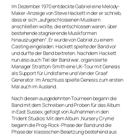
Im Dezember 1970 entdeckte Gabriel eine Melody-
Maker-Anzeige von Steve Hackett in der er schrieb,
dass er sich „aufgeschlossenen Musikern
anschließen wollte, die entschlossen waren, über
bestehende stagnierende Musikformen
hinauszugehen“. Er wurde von Gabriel zu einem
Casting eingeladen. Hackett spielte der Band vor
und durfte der Band beitreten. Nachdem Hackett
nun also auch Teil der Band war, organisierte
Manager Stratton-Smith eine UK-Tour mit Genesis
als Support für Lindisfarne und Van der Graaf
Generator. Im Anschluss spielte Genesis zum ersten
Mal auch im Ausland.
Nach diesen ausgedehnten Tourneen begann die
Band mit dem Schreiben und Proben für das Album
in East Sussex, gefolgt von Aufnahmen in den
Trident Studios. Mit dem Album ‚Nursery Cryme‘
begann die Prog-Rock-Phase der Band und die
Phase der klassischen Besetzung bestehend aus