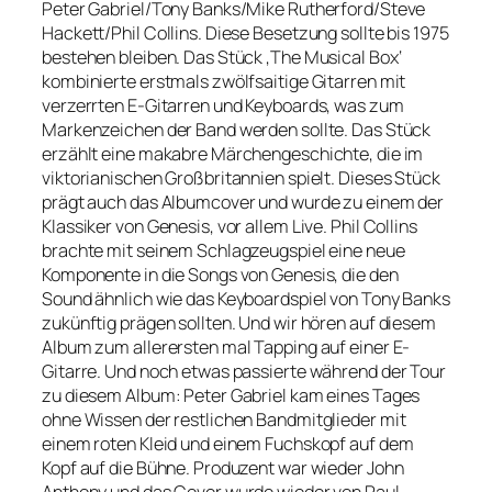
Peter Gabriel/Tony Banks/Mike Rutherford/Steve
Hackett/Phil Collins. Diese Besetzung sollte bis 1975
bestehen bleiben. Das Stück ‚The Musical Box‘
kombinierte erstmals zwölfsaitige Gitarren mit
verzerrten E-Gitarren und Keyboards, was zum
Markenzeichen der Band werden sollte. Das Stück
erzählt eine makabre Märchengeschichte, die im
viktorianischen Großbritannien spielt. Dieses Stück
prägt auch das Albumcover und wurde zu einem der
Klassiker von Genesis, vor allem Live. Phil Collins
brachte mit seinem Schlagzeugspiel eine neue
Komponente in die Songs von Genesis, die den
Sound ähnlich wie das Keyboardspiel von Tony Banks
zukünftig prägen sollten. Und wir hören auf diesem
Album zum allerersten mal Tapping auf einer E-
Gitarre. Und noch etwas passierte während der Tour
zu diesem Album: Peter Gabriel kam eines Tages
ohne Wissen der restlichen Bandmitglieder mit
einem roten Kleid und einem Fuchskopf auf dem
Kopf auf die Bühne. Produzent war wieder John
Anthony und das Cover wurde wieder von Paul