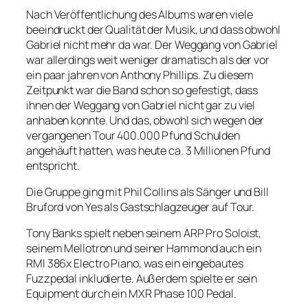
Nach Veröffentlichung des Albums waren viele
beeindruckt der Qualität der Musik, und dass obwohl
Gabriel nicht mehr da war. Der Weggang von Gabriel
war allerdings weit weniger dramatisch als der vor
ein paar jahren von Anthony Phillips. Zu diesem
Zeitpunkt war die Band schon so gefestigt, dass
ihnen der Weggang von Gabriel nicht gar zu viel
anhaben konnte. Und das, obwohl sich wegen der
vergangenen Tour 400.000 Pfund Schulden
angehäuft hatten, was heute ca. 3 Millionen Pfund
entspricht.
Die Gruppe ging mit Phil Collins als Sänger und Bill
Bruford von Yes als Gastschlagzeuger auf Tour.
Tony Banks spielt neben seinem ARP Pro Soloist,
seinem Mellotron und seiner Hammond auch ein
RMI 386x Electro Piano, was ein eingebautes
Fuzzpedal inkludierte. Außerdem spielte er sein
Equipment durch ein MXR Phase 100 Pedal.