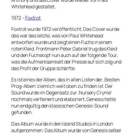
Whitehead gestaltet.
1972 –
Foxtrot
Foxtrot wurde 1972 veröffentlicht. Das Cover wurde
das war das letzte, was von Paul Whitehead
entworfen wurde und zeigt einen Fuchs in einem
roten Kleid. Frontmann Peter Gabriel trug das Kleid
und den Fuchskopf nun auch auf der folgende Tour,
was die Aufmerksamkeit der Presse auf sich zog und
das Profil der Gruppe schärfte.
Es ist eines der Alben, das in allen Listen der ‚Besten
Prog-Alben‘ ziemlich weit oben zu finden ist. Der
Sound wurde im Gegensatz zur ‚Nursery Cryme‘
nochmals verfeinert und elaboriert. Genesis hatte
nun endgültig den klassischen Genesis-Sound
gefunden.
Das Album wurde in den Island Studios in London
aufgenommen. Das Album wurde von Genesis selber